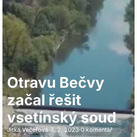
Otravu Bečvy
začal řešit
vsetínský soud
Jitka Večeřová
·
3. 2. 2023
·
0 komentář