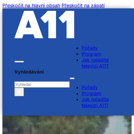
Přeskočit na hlavní obsah
Přeskočit na zápatí
Pořady
Program
Jak naladíte
televizi A11?
Vyhledávání
Hledat
Pořady
×
Program
Jak naladíte
televizi A11?