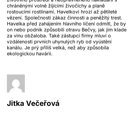
chráněnými volně žijícími živočichy a planě
rostoucími rostlinami. Havelkovi hrozí až pětileté
vězení. Společnosti zákaz činnosti a peněžitý trest.
Havelka před zahájením hlavního líčení odmítl, že by
on nebo podnik způsobili otravu Bečvy, jak jim klade
za vinu obžaloba. Také zástupci firmy mluví o
vzdálenosti prvních uhynulých ryb od vyústění
kanálu. Je prý příliš velká, než aby způsobila
ekologickou havárii.
Jitka Večeřová