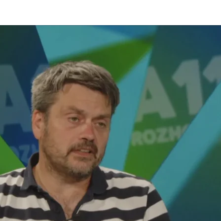
olečnost A 11 s.r.o. se sídlem Plzeňská 1348/95, 150 00 Praha 5.
em Vinohradská 1597/174, Vinohrady, 13000 Praha 3. Její činnost se řídí právním řádem České rep
vizní vysílání.