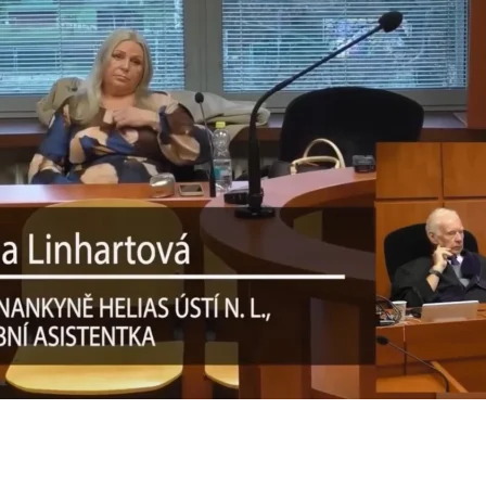
024
Petra Adámková
24
Soňa Fraňková, Ph.D.
24
n
 Janků
023
Potměšilová