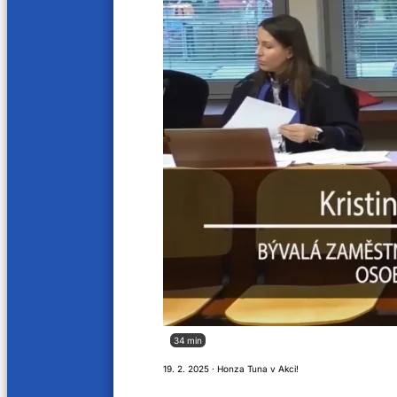
6. 1. 2025
30. 12. 2
22 min
21 min
Anna Arellanesová
Mgr. 
26. 2. 2024
26. 2. 20
21 min
21 min
doc. MUDr. Tomáš Skála, Ph.D.
MUDr. 
5. 2. 2024
29. 1. 20
20 min
20 mi
Daniel Kostan
Michal
2. 1. 2024
26. 12. 2
34 min
20 min
21 min
19. 2. 2025 · Honza Tuna v Akci!
Hana Potměšilová
Hana 