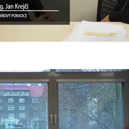
 Šimák
25
n
iřina Landová
25
Dona Jandová
25
ateřina Bémová