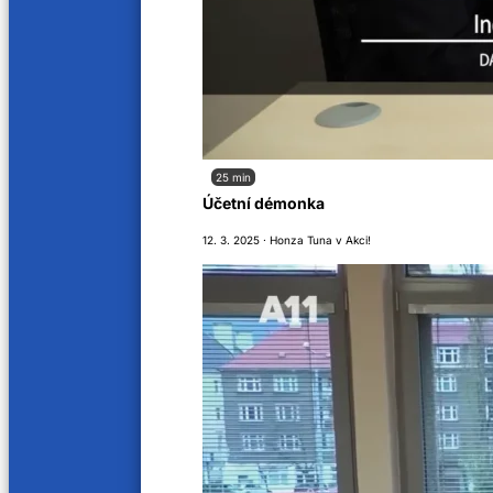
21 min
21 min
MUDr. Lenka Maurey
Martin
17. 2. 2025
10. 2. 20
24 min
20 mi
25 min
Účetní démonka
MUDr. Martina Zimovjanová, Ph.D.
Ing. J
12. 3. 2025 · Honza Tuna v Akci!
3. 2. 2025
27. 1. 20
22 min
23 min
MUDr. Petr Hříbek, Ph.D.
Mgr. 
20. 1. 2025
13. 1. 20
20 min
19 min
MUDr. Beáta Čečetková, Ph.D.
Ing. K