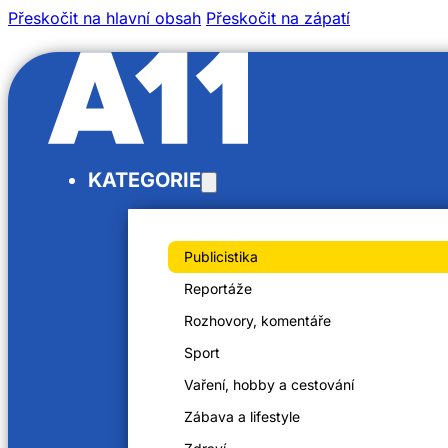
Přeskočit na hlavní obsah
Přeskočit na zápatí
/
KATEGORIE
/
Domů
Videa
Martin Šimák
Publicistika
Reportáže
Rozhovory, komentáře
Sport
Martin Šimák
Vaření, hobby a cestování
10. 2. 2025
Zábava a lifestyle