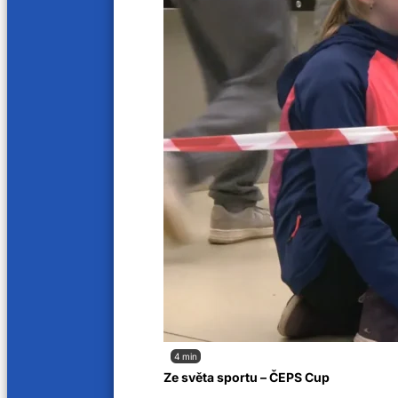
Jak nás naladíte
Soutěžní řád
O nás
Kariéra
Aktuality
VOP
Kontakty
Sledujte nás na
4 min
Ze světa sportu – ČEPS Cup
A11 © 2025. Všechna práva vyhrazena.