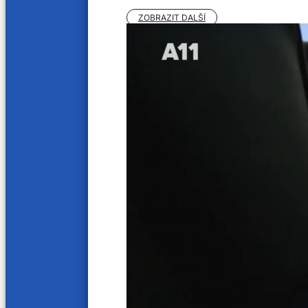
19. 12. 2023
12. 12. 2
ZOBRAZIT DALŠÍ
23 min
21 min
Prof. MUDr. Jaroslav Štěrba, Ph.D.
Prof. 
5. 12. 2023
28. 11. 2
20 min
22 min
Prof. MUDr. Jaroslav Štěrba, Ph.D.
Mgr. D
farmac
21. 11. 2023
14. 11. 2
21 min
PharmDr. Vladimír Finsterle a soutěž
Czech Digi@MED Award
7. 11. 2023