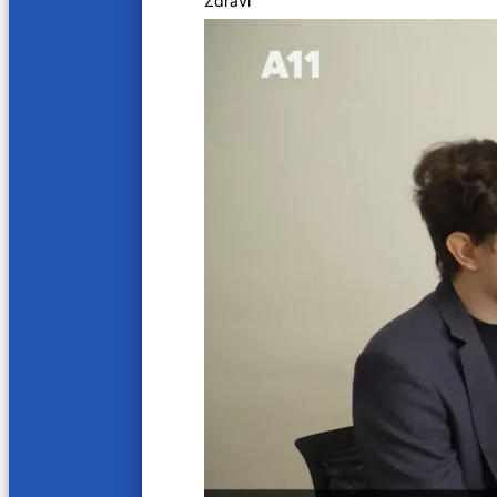
Zdraví
Moje medicína
Další videa
21 min
22 min
MUDr. Jan Šoupal, Ph.D.
MUDr. 
17. 3. 2025
10. 3. 20
22 min
24 mi
MUDr. Katarína Petráková, Ph.D.
Doc. M
3. 3. 2025
24. 2. 20