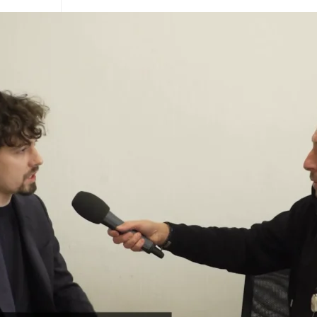
Jan Šoupal, Ph.D.
25
n
UDr. Jana Haberlová, Ph.D.
25