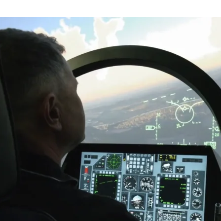
023
MUDr. Jaroslav Štěrba, Ph.D.
023
avid Kolář a inovativní
eutický průmysl
023