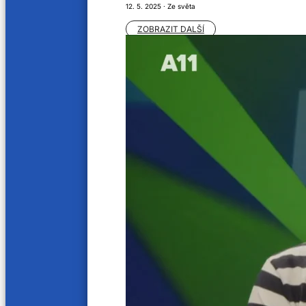
12. 5. 2025 · Ze světa
Provozovatelem audiovizuální služby na vyžádání, webových stránek tv.a11.cz, je sp
Provozovatelem televizního vysílání je společnost Regionální televize s.r.o. se sídl
Orgánem dozoru nad provozováním televizního vysílání je Rada pro rozhlasové a tele
ZOBRAZIT DALŠÍ