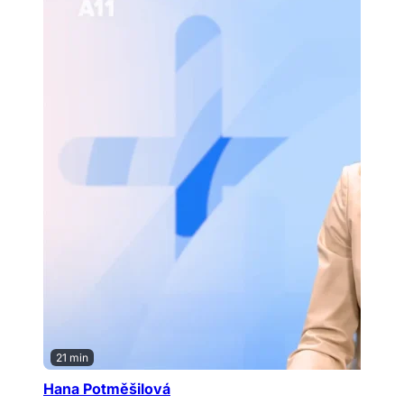
21 min
Hana Potměšilová