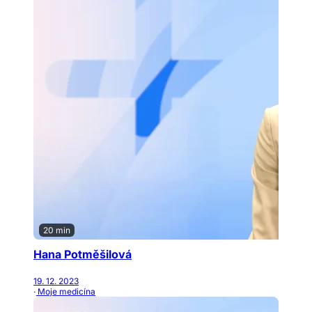
20 min
Hana Potměšilová
19. 12. 2023
· Moje medicína