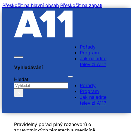
Přeskočit na hlavní obsah
Přeskočit na zápatí
Pořady
Program
Jak naladíte
televizi A11?
Vyhledávání
Hledat
Pořady
Program
×
Jak naladíte
televizi A11?
MOJE MEDICÍNA
Pravidelný pořad plný rozhovorů o
zdravotnických tématech a medicíně.