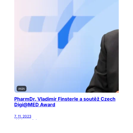
min
PharmDr. Vladimír Finsterle a soutěž Czech
Digi@MED Award
7. 11. 2023
· Moje medicína