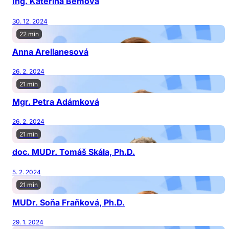
Ing. Kateřina Bémová
30. 12. 2024
22 min
Anna Arellanesová
26. 2. 2024
21 min
Mgr. Petra Adámková
26. 2. 2024
21 min
doc. MUDr. Tomáš Skála, Ph.D.
5. 2. 2024
21 min
MUDr. Soňa Fraňková, Ph.D.
29. 1. 2024