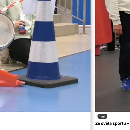
4 min
Ze světa sportu 