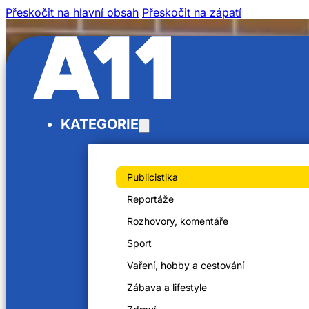
Přeskočit na hlavní obsah
Přeskočit na zápatí
KATEGORIE
Publicistika
Reportáže
Rozhovory, komentáře
Sport
Vaření, hobby a cestování
Zábava a lifestyle