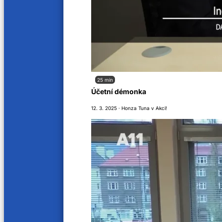
25 min
Účetní démonka
Prvomá
12. 3. 2025 · Honza Tuna v Akci!
Jitka Večeřová
·
2