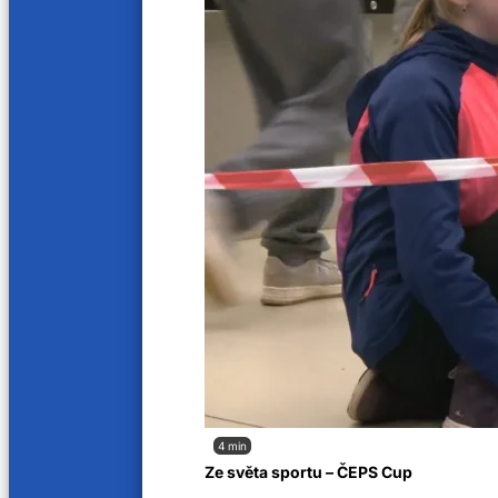
Související příspěvky
4 min
Roční dítě zůstalo uvězněné v přeh
Ze světa sportu – ČEPS Cup