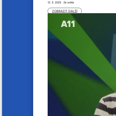
29. 6. 2023
12. 5. 2025 · Ze světa
ZOBRAZIT DALŠÍ
Deváťáci z Litoměřic se rozloučili s
16. 7. 2023