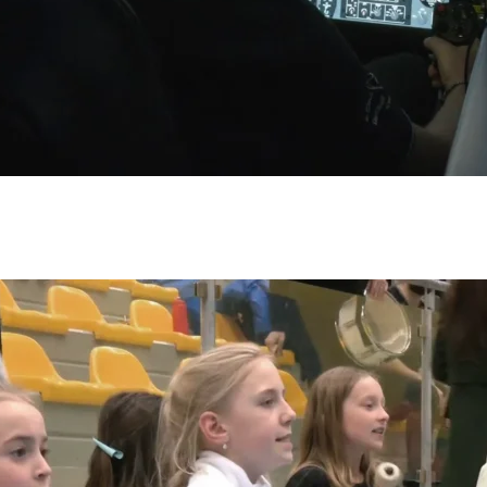
Poprvé s ní začal Tomáš Baťa v roce 1924. Otevřel zahradu 
inulého století otevřel vilu svých rodičů veřejnosti a do t
a.
Bati, ale pro obyvatele Zlína i návštěvníky města připravu