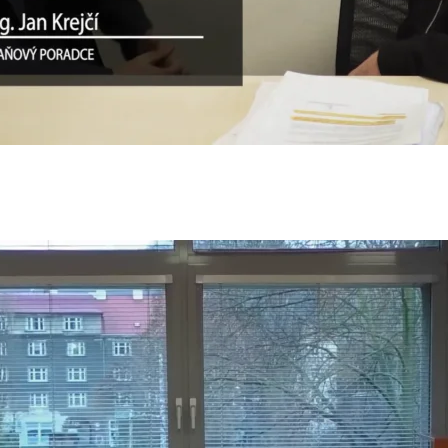
jové oslavy v Bato
. 5. 2023
·
0 komentář