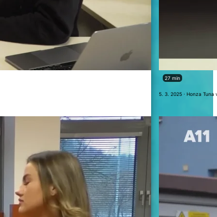
27 min
5. 3. 2025 · Honza Tuna 
vě vile