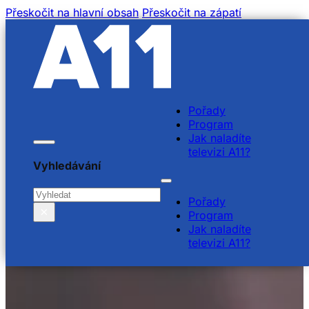
Přeskočit na hlavní obsah
Přeskočit na zápatí
Pořady
Program
Jak naladíte
televizi A11?
Vyhledávání
Hledat
Pořady
×
Program
Jak naladíte
televizi A11?