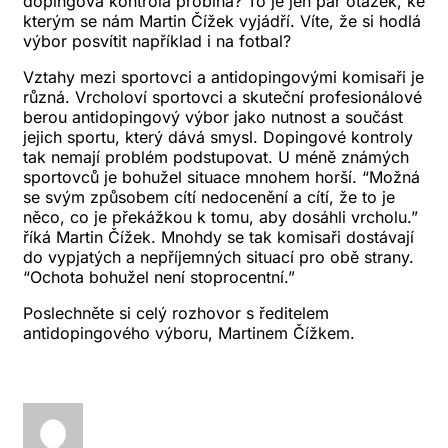
dopingová kontrola probíhá? To je jen pár otázek, ke
kterým se nám Martin Čížek vyjádří. Víte, že si hodlá
výbor posvítit například i na fotbal?
Vztahy mezi sportovci a antidopingovými komisaři je
různá. Vrcholoví sportovci a skuteční profesionálové
berou antidopingový výbor jako nutnost a součást
jejich sportu, který dává smysl. Dopingové kontroly
tak nemají problém podstupovat. U méně známých
sportovců je bohužel situace mnohem horší. “Možná
se svým způsobem cítí nedocenění a cítí, že to je
něco, co je překážkou k tomu, aby dosáhli vrcholu.”
říká Martin Čížek. Mnohdy se tak komisaři dostávají
do vypjatých a nepříjemných situací pro obě strany.
“Ochota bohužel není stoprocentní.”
Poslechněte si celý rozhovor s ředitelem
antidopingového výboru, Martinem Čížkem.