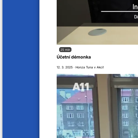
25 min
Účetní démonka
Meziříčská gobe
12. 3. 2025 · Honza Tuna v Akci!
Jitka Večeřová
·
25. 1. 2023
·
0 komentář