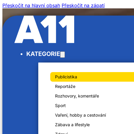
Přeskočit na hlavní obsah
Přeskočit na zápatí
KATEGORIE
Publicistika
Reportáže
Rozhovory, komentáře
Sport
Vaření, hobby a cestování
Zábava a lifestyle