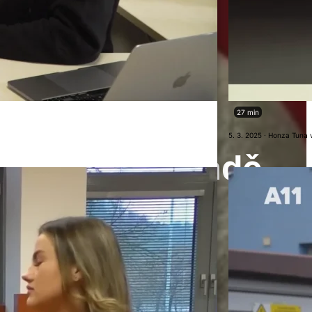
27 min
5. 3. 2025 · Honza Tuna 
a Pražském hradě