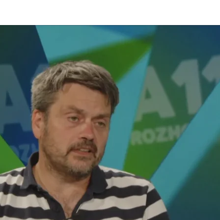
dsedkyně advokátní komory