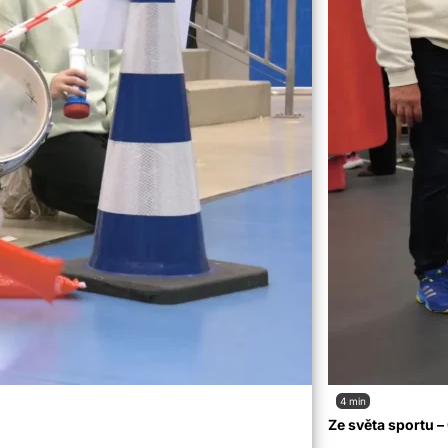
4 min
Ze světa sportu 