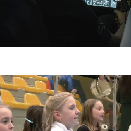
tuře ve Valašském Meziříčí unikátní cyklus 11 rozměrných g
 15 tapisérií, kdy na tkalcovských stavech jsou ještě čtyři 
vynikajících českých umělců Mikuláše Medka, Karla Malicha,
ém Meziříčí, což je krásné a neuvěřitelné číslo. Na místní
obelínu se koná od 31. ledna až do půlky dubna a lidé by s