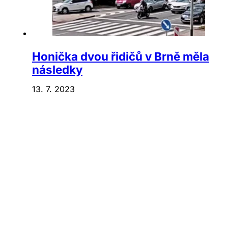
Honička dvou řidičů v Brně měla
následky
13. 7. 2023
Na Sychrově vaří v novém
3. 2. 2023