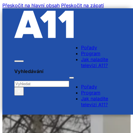
Přeskočit na hlavní obsah
Přeskočit na zápatí
Pořady
Program
Jak naladíte
televizi A11?
Vyhledávání
Hledat
Pořady
×
Program
Jak naladíte
televizi A11?