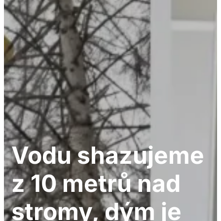
Vodu shazujeme
z 10 metrů nad
stromy, dým je