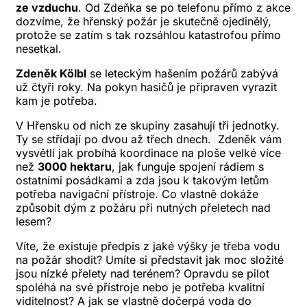
ze vzduchu
. Od Zdeňka se po telefonu přímo z akce
dozvíme, že hřenský požár je skutečně ojedinělý,
protože se zatím s tak rozsáhlou katastrofou přímo
nesetkal.
Zdeněk Kölbl
se leteckým hašením požárů zabývá
už čtyři roky. Na pokyn hasičů je připraven vyrazit
kam je potřeba.
V Hřensku od nich ze skupiny zasahují tři jednotky.
Ty se střídají po dvou až třech dnech. Zdeněk vám
vysvětlí jak probíhá koordinace na ploše velké více
než
3000 hektaru
, jak funguje spojení rádiem s
ostatními posádkami a zda jsou k takovým letům
potřeba navigační přístroje. Co vlastně dokáže
způsobit dým z požáru při nutných přeletech nad
lesem?
Víte, že existuje předpis z jaké výšky je třeba vodu
na požár shodit? Umíte si představit jak moc složité
jsou nízké přelety nad terénem? Opravdu se pilot
spoléhá na své přístroje nebo je potřeba kvalitní
viditelnost? A jak se vlastně dočerpá voda do