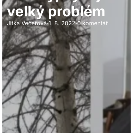
velký problém
Jitka Večeřová
·
1. 8. 2022
·
0 komentář