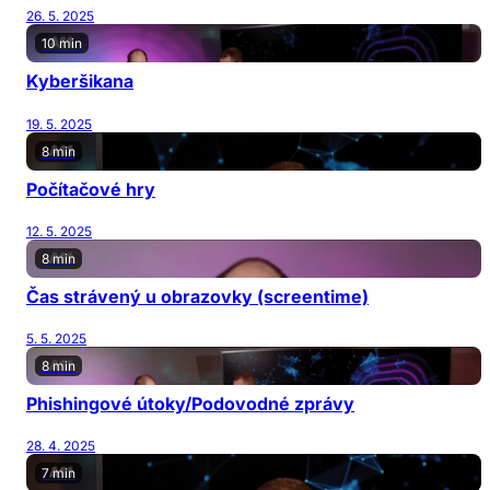
26. 5. 2025
10 min
Kyberšikana
19. 5. 2025
8 min
Počítačové hry
12. 5. 2025
8 min
Čas strávený u obrazovky (screentime)
5. 5. 2025
8 min
Phishingové útoky/Podovodné zprávy
28. 4. 2025
7 min