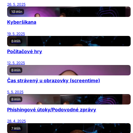
26. 5. 2025
10 min
Kyberšikana
19. 5. 2025
8 min
Počítačové hry
12. 5. 2025
8 min
Čas strávený u obrazovky (screentime)
5. 5. 2025
8 min
Phishingové útoky/Podovodné zprávy
28. 4. 2025
7 min