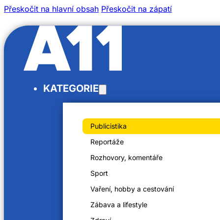
Přeskočit na hlavní obsah
Přeskočit na zápatí
/
KATEGORIE
/
Domů
Videa
Publicistika
Reportáže
Rozhovory, komentáře
Sport
30. 12. 2024
Vaření, hobby a cestování
Zábava a lifestyle