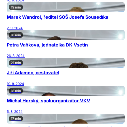
16. 9. 2024
19 min
Marek Wandrol, ředitel SOŠ Josefa Sousedíka
2. 9. 2024
16 min
Petra Vaňková, jednatelka DK Vsetín
26. 8. 2024
21 min
Jiří Adamec, cestovatel
19. 8. 2024
18 min
Michal Horský, spoluorganizátor VKV
5. 8. 2024
17 min