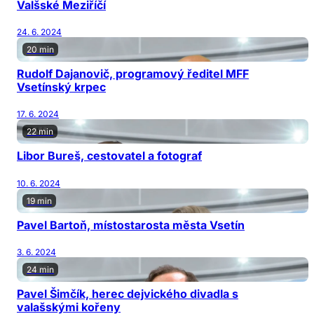
Valšské Meziříčí
24. 6. 2024
20 min
Rudolf Dajanovič, programový ředitel MFF
Vsetínský krpec
17. 6. 2024
22 min
Libor Bureš, cestovatel a fotograf
10. 6. 2024
19 min
Pavel Bartoň, místostarosta města Vsetín
3. 6. 2024
24 min
Pavel Šimčík, herec dejvického divadla s
valašskými kořeny