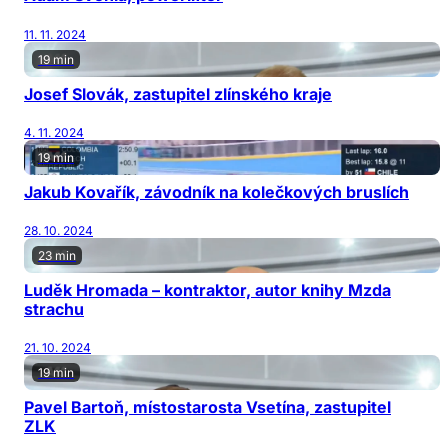
11. 11. 2024
19 min
Josef Slovák, zastupitel zlínského kraje
4. 11. 2024
19 min
Jakub Kovařík, závodník na kolečkových bruslích
28. 10. 2024
23 min
Luděk Hromada – kontraktor, autor knihy Mzda
strachu
21. 10. 2024
19 min
Pavel Bartoň, místostarosta Vsetína, zastupitel
ZLK