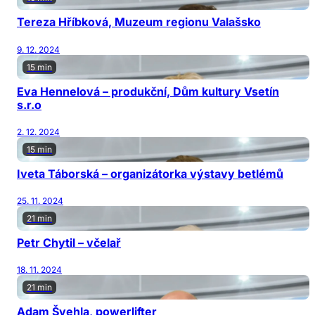
Tereza Hříbková, Muzeum regionu Valašsko
9. 12. 2024
15 min
Eva Hennelová – produkční, Dům kultury Vsetín
s.r.o
2. 12. 2024
15 min
Iveta Táborská – organizátorka výstavy betlémů
25. 11. 2024
21 min
Petr Chytil – včelař
18. 11. 2024
21 min
Adam Švehla, powerlifter