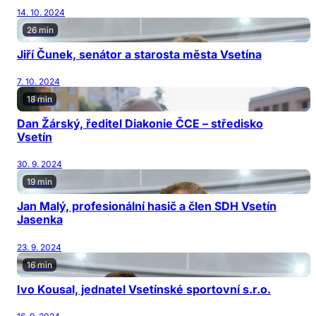
14. 10. 2024
26 min
Jiří Čunek, senátor a starosta města Vsetína
7. 10. 2024
18 min
Dan Žárský, ředitel Diakonie ČCE – středisko
Vsetín
30. 9. 2024
19 min
Jan Malý, profesionální hasič a člen SDH Vsetín
Jasenka
23. 9. 2024
16 min
Ivo Kousal, jednatel Vsetínské sportovní s.r.o.