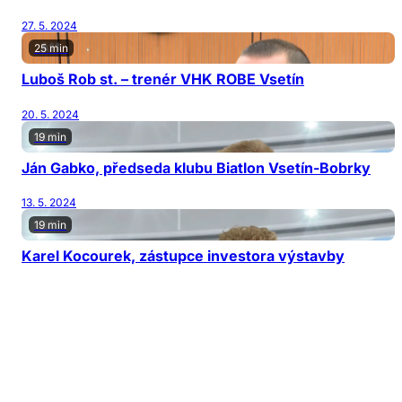
27. 5. 2024
25 min
Luboš Rob st. – trenér VHK ROBE Vsetín
20. 5. 2024
19 min
Ján Gabko, předseda klubu Biatlon Vsetín-Bobrky
13. 5. 2024
19 min
Karel Kocourek, zástupce investora výstavby
6. 5. 2024
22 min
Miroslav Václavík , ředitel SPŠS Vsetín
29. 4. 2024
16 min