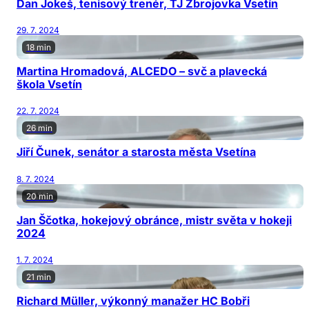
Dan Jokeš, tenisový trenér, TJ Zbrojovka Vsetín
29. 7. 2024
18 min
Martina Hromadová, ALCEDO – svč a plavecká
škola Vsetín
22. 7. 2024
26 min
Jiří Čunek, senátor a starosta města Vsetína
8. 7. 2024
20 min
Jan Ščotka, hokejový obránce, mistr světa v hokeji
2024
1. 7. 2024
21 min
Richard Müller, výkonný manažer HC Bobři