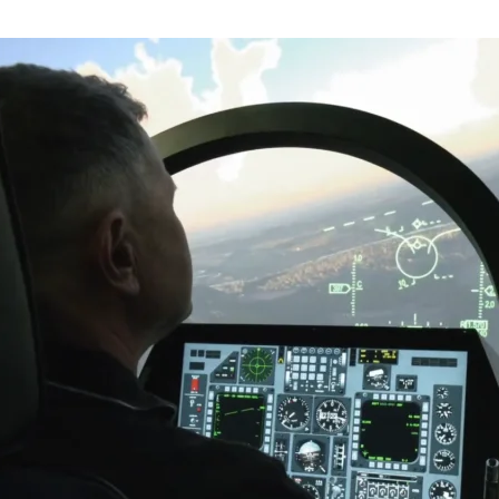
24
2024
24
2024
24
024
4
024