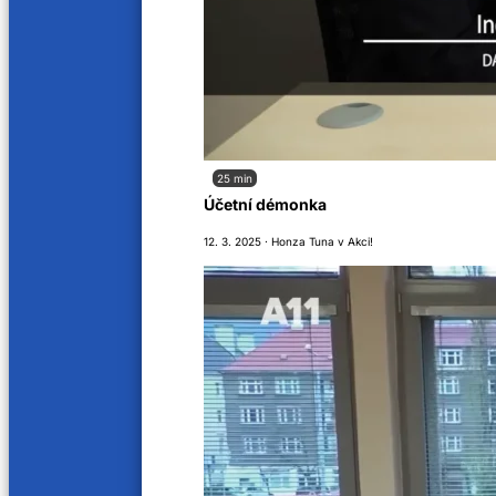
8 min
8 min
10.6.2024
6.6.2
10. 6. 2024
6. 6. 202
8 min
8 min
25 min
Účetní démonka
5.6.2024
3.6.2
12. 3. 2025 · Honza Tuna v Akci!
5. 6. 2024
3. 6. 202
8 min
8 min
31.5.2024
30.5.
31. 5. 2024
30. 5. 2
7 min
7 min
29.5.2024
28.5.