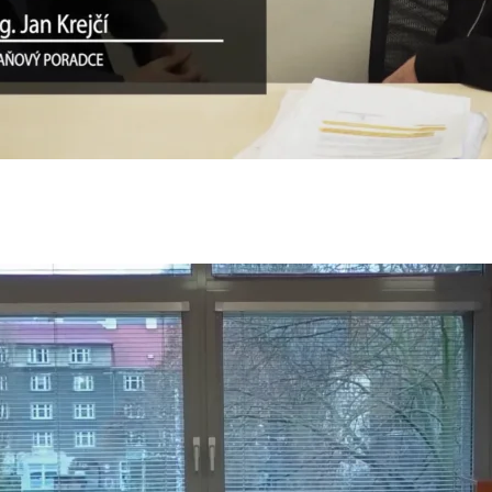
024
4
024
4
2024
024
2024