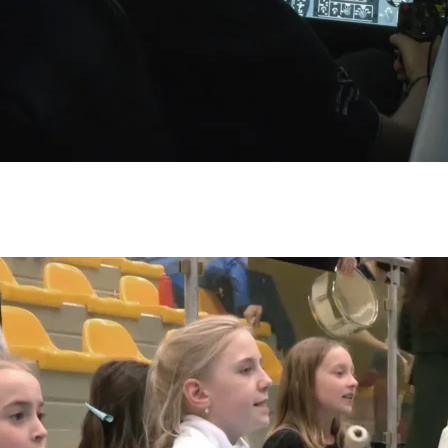
4
024
4
2024
024
2024
024
2024