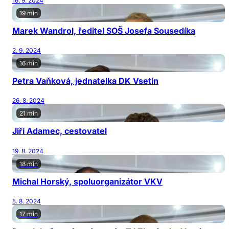
16. 9. 2024
19 min
Marek Wandrol, ředitel SOŠ Josefa Sousedíka
2. 9. 2024
16 min
Petra Vaňková, jednatelka DK Vsetín
26. 8. 2024
21 min
Jiří Adamec, cestovatel
19. 8. 2024
18 min
Michal Horský, spoluorganizátor VKV
5. 8. 2024
17 min