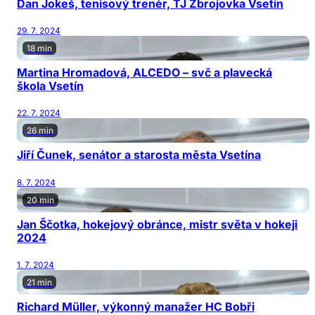
Dan Jokeš, tenisový trenér, TJ Zbrojovka Vsetín
29. 7. 2024
18 min
Martina Hromadová, ALCEDO – svč a plavecká
škola Vsetín
22. 7. 2024
26 min
Jiří Čunek, senátor a starosta města Vsetína
8. 7. 2024
20 min
Jan Ščotka, hokejový obránce, mistr světa v hokeji
2024
1. 7. 2024
21 min
Richard Müller, výkonný manažer HC Bobři