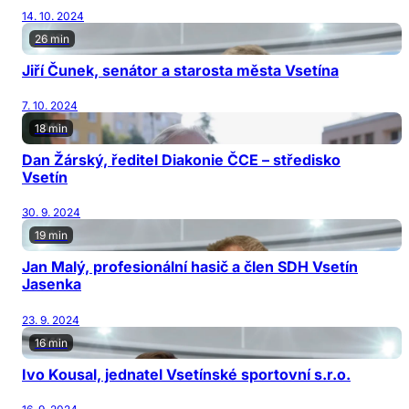
14. 10. 2024
26 min
Jiří Čunek, senátor a starosta města Vsetína
7. 10. 2024
18 min
Dan Žárský, ředitel Diakonie ČCE – středisko
Vsetín
30. 9. 2024
19 min
Jan Malý, profesionální hasič a člen SDH Vsetín
Jasenka
23. 9. 2024
16 min
Ivo Kousal, jednatel Vsetínské sportovní s.r.o.