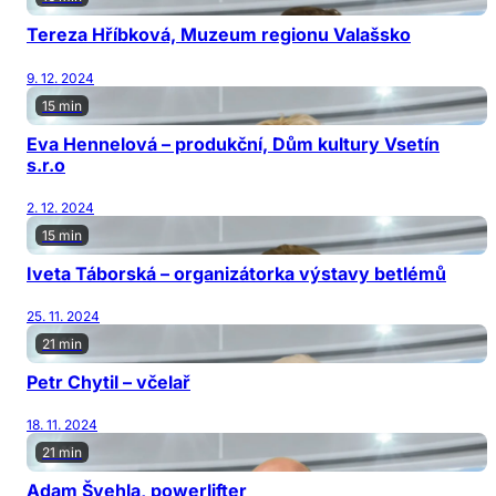
Tereza Hříbková, Muzeum regionu Valašsko
9. 12. 2024
15 min
Eva Hennelová – produkční, Dům kultury Vsetín
s.r.o
2. 12. 2024
15 min
Iveta Táborská – organizátorka výstavy betlémů
25. 11. 2024
21 min
Petr Chytil – včelař
18. 11. 2024
21 min
Adam Švehla, powerlifter