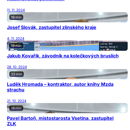
11. 11. 2024
19 min
Josef Slovák, zastupitel zlínského kraje
4. 11. 2024
19 min
Jakub Kovařík, závodník na kolečkových bruslích
28. 10. 2024
23 min
Luděk Hromada – kontraktor, autor knihy Mzda
strachu
21. 10. 2024
19 min
Pavel Bartoň, místostarosta Vsetína, zastupitel
ZLK