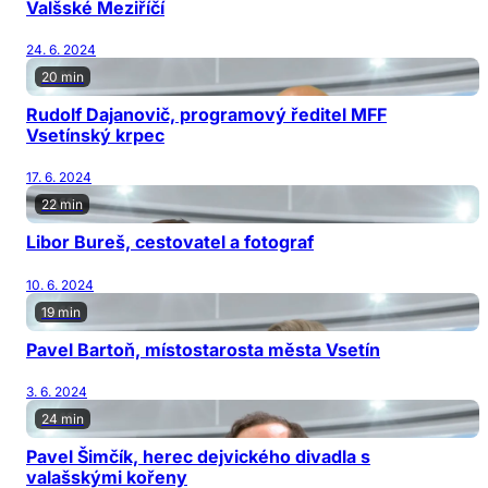
Valšské Meziříčí
24. 6. 2024
20 min
Rudolf Dajanovič, programový ředitel MFF
Vsetínský krpec
17. 6. 2024
22 min
Libor Bureš, cestovatel a fotograf
10. 6. 2024
19 min
Pavel Bartoň, místostarosta města Vsetín
3. 6. 2024
24 min
Pavel Šimčík, herec dejvického divadla s
valašskými kořeny