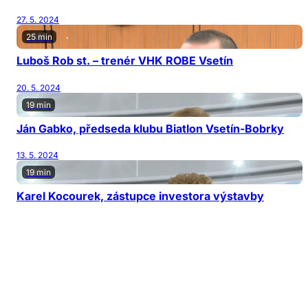
27. 5. 2024
25 min
Luboš Rob st. – trenér VHK ROBE Vsetín
20. 5. 2024
19 min
Ján Gabko, předseda klubu Biatlon Vsetín-Bobrky
13. 5. 2024
19 min
Karel Kocourek, zástupce investora výstavby
6. 5. 2024
22 min
Miroslav Václavík , ředitel SPŠS Vsetín
29. 4. 2024
16 min