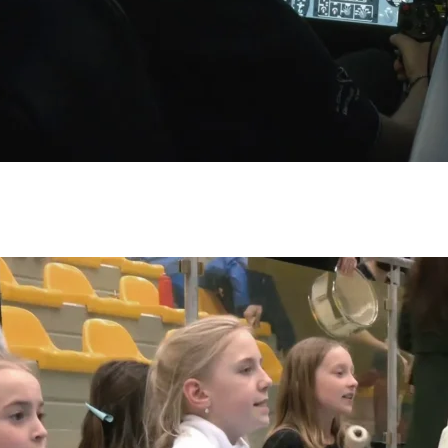
olečnost A 11 s.r.o. se sídlem Plzeňská 1348/95, 150 00 Praha 5.
em Vinohradská 1597/174, Vinohrady, 13000 Praha 3. Její činnost se řídí právním řádem České rep
vizní vysílání.