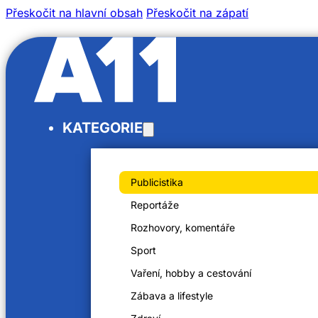
Přeskočit na hlavní obsah
Přeskočit na zápatí
/
KATEGORIE
/
Domů
Videa
Martina Skala - spisovatelka (1/2)
Publicistika
Reportáže
Rozhovory, komentáře
Sport
Martina Skala – spisovatelka (1/2)
Vaření, hobby a cestování
8. 6. 2023
Zábava a lifestyle