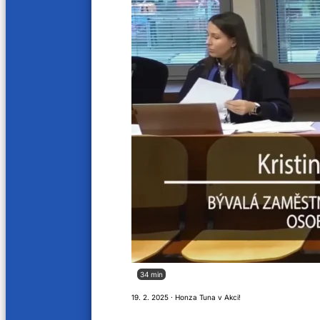
3. 5. 2023
1. 5. 202
46 min
O lanýžích 1/3
28. 4. 2023
34 min
19. 2. 2025 · Honza Tuna v Akci!