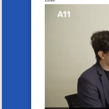
Zdraví
Světlá hodinka s Jaroslavem
Další videa
52 min
46 mi
Ondřej Klouček (2/2)
Ondřej
20. 7. 2023
10. 7. 20
49 min
52 min
Milan Jeglík – ochránce divočiny (2/2)
Milan 
29. 6. 2023
26. 6. 20