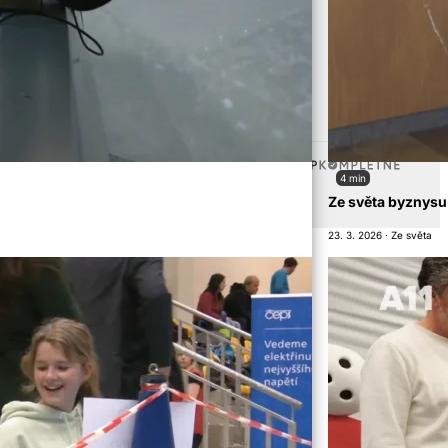
Vytvořeno od
4 min
ubliky.
Ze světa byznysu
23. 3. 2026 · Ze světa