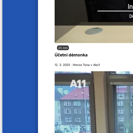
53 min
52 min
Martina Skala – spisovatelka (2/2)
Martin
15. 6. 2023
8. 6. 202
51 min
52 min
25 min
Účetní démonka
Juliet Navrátilová(2/2)
Juliet
12. 3. 2025 · Honza Tuna v Akci!
30. 5. 2023
29. 5. 20
54 min
54 mi
Patrik Antonie Kokeš (2/2)
Patrik
22. 5. 2023
22. 5. 20
46 min
47 mi
O lanýžích 3/3
O laný