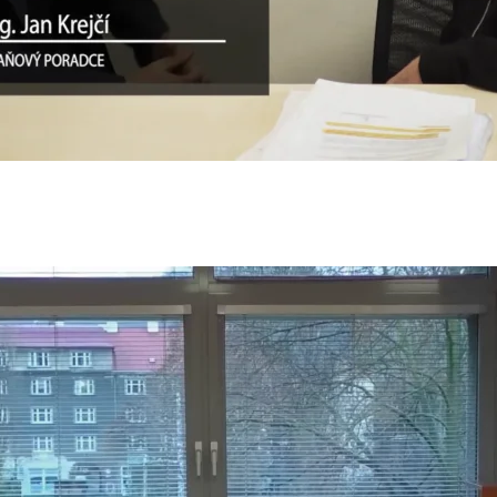
a Skala – spisovatelka (1/2)
3
 Navrátilová(1/2)
23
n
 Antonie Kokeš (1/2)
23
n
žích 2/3