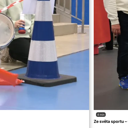
4 min
Ze světa sportu 