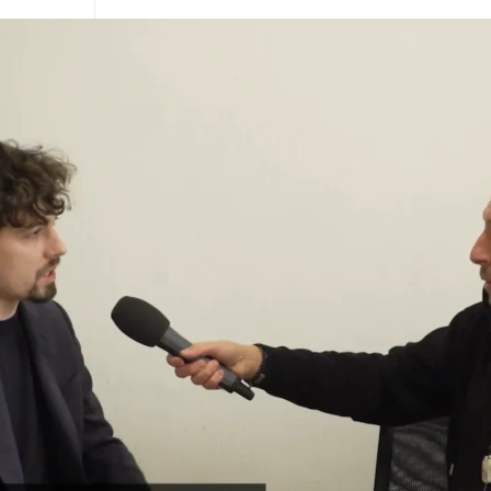
n
 Klouček (1/2)
23
Jeglík – ochránce divočiny (1/2)
23