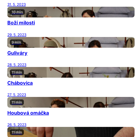
31. 5. 2023
10 min
Boží milosti
29. 5. 2023
9 min
Guliváry
28. 5. 2023
11 min
Chábovica
27. 5. 2023
11 min
Houbová omáčka
26. 5. 2023
11 min