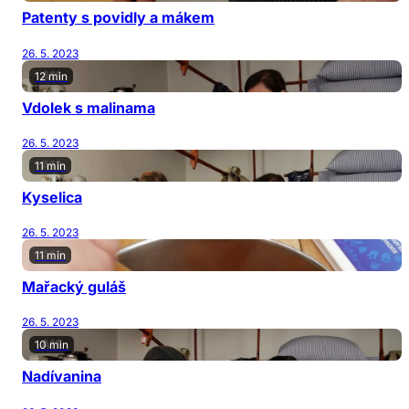
Patenty s povidly a mákem
26. 5. 2023
12 min
Vdolek s malinama
26. 5. 2023
11 min
Kyselica
26. 5. 2023
11 min
Mařacký guláš
26. 5. 2023
10 min
Nadívanina