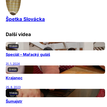
Špetka Slovácka
Další videa
11 min
Speciál – Mařacký guláš
31. 1. 2024
9 min
Krajanec
25. 8. 2023
11 min
Šumajstr