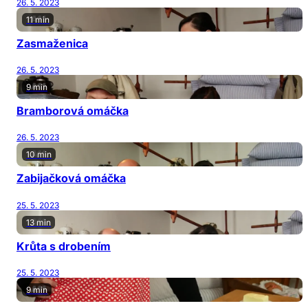
26. 5. 2023
11 min
Zasmaženica
26. 5. 2023
9 min
Bramborová omáčka
26. 5. 2023
10 min
Zabijačková omáčka
25. 5. 2023
13 min
Krůta s drobením
25. 5. 2023
9 min