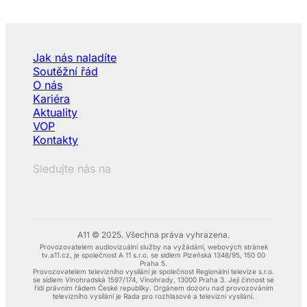
Jak nás naladíte
Soutěžní řád
O nás
Kariéra
Aktuality
VOP
Kontakty
Sledujte nás na
A11 © 2025. Všechna práva vyhrazena.
Provozovatelem audiovizuální služby na vyžádání, webových stránek
tv.a11.cz, je společnost A 11 s.r.o. se sídlem Plzeňská 1348/95, 150 00
Praha 5.
Provozovatelem televizního vysílání je společnost Regionální televize s.r.o.
se sídlem Vinohradská 1597/174, Vinohrady, 13000 Praha 3. Její činnost se
řídí právním řádem České republiky. Orgánem dozoru nad provozováním
televizního vysílání je Rada pro rozhlasové a televizní vysílání.