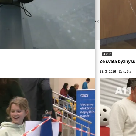
Vytvořeno od
ubliky.
4 min
Ze světa byznysu
23. 3. 2026 · Ze světa