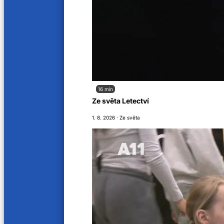
Sledujte nás na
A11 © 2025. Všechna práva vyhrazena.
Provozovatelem audiovizuální služby na vyžádání, webových stránek tv.a11.cz, je sp
Provozovatelem televizního vysílání je společnost Regionální televize s.r.o. se sídl
Orgánem dozoru nad provozováním televizního vysílání je Rada pro rozhlasové a tele
16 min
Ze světa Letectví
1. 8. 2026 · Ze světa