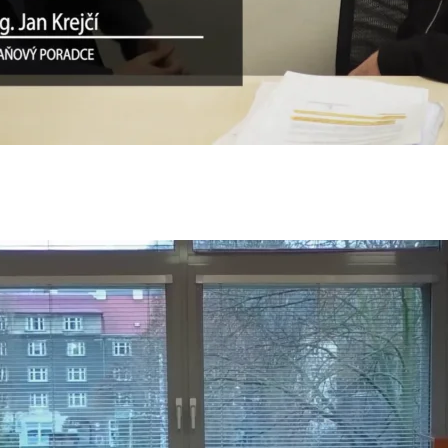
ný dezert
23
z mořského vlka s cuketovým pyré
23
 salát
23