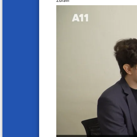
Zdraví
Rychlovka z kuchyně
Další videa
8 min
9 min
Masové kuličky s těstovinami
Lososo
1. 12. 2023
1. 12. 20
10 min
10 min
Drůbeží a hovězí vývar
Slávky
1. 12. 2023
1. 12. 20