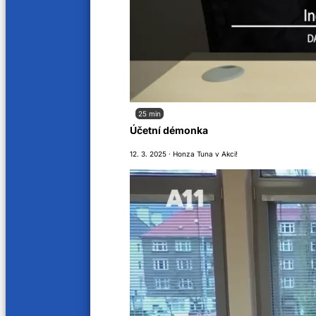
11 min
10 min
Houbové risotto
Jableč
1. 12. 2023
1. 12. 20
8 min
10 min
25 min
Účetní démonka
Tomatová omáčka
Filet 
12. 3. 2025 · Honza Tuna v Akci!
1. 12. 2023
25. 9. 20
9 min
9 min
Argentinské krevety s česnekem a
Rychlý
petrželí
19. 9. 20
21. 9. 2023
9 min
Špagety aglio olio