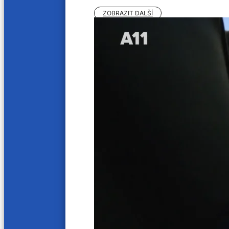
ZOBRAZIT DALŠÍ
Jak nás naladíte
Soutěžní řád
O nás
Kariéra
Aktuality
VOP
Kontakty