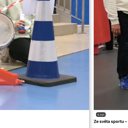
4 min
Ze světa sportu 