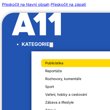
Přeskočit na hlavní obsah
Přeskočit na zápatí
/
KATEGORIE
/
Domů
Videa
Špagety aglio olio
Publicistika
Reportáže
Rozhovory, komentáře
Sport
Špagety aglio olio
Vaření, hobby a cestování
18. 9. 2023
Zábava a lifestyle