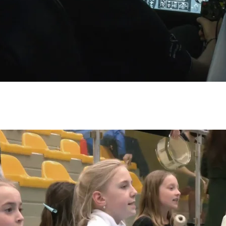
olečnost A 11 s.r.o. se sídlem Plzeňská 1348/95, 150 00 Praha 5.
em Vinohradská 1597/174, Vinohrady, 13000 Praha 3. Její činnost se řídí právním řádem České rep
vizní vysílání.