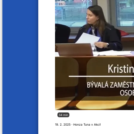
18. 9. 2023
34 min
19. 2. 2025 · Honza Tuna v Akci!