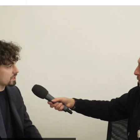
vý filet se zeleninou
23
23