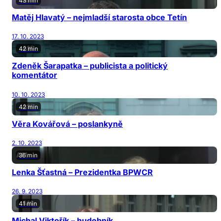
43 min
Matěj Hlavatý – nejmladší starosta obce Tetín
17. 10. 2023
42 min
Zdeněk Šarapatka – publicista a politický
komentátor
10. 10. 2023
42 min
Věra Kovářová – poslankyně
2. 10. 2023
36 min
Lenka Šťastná – Prezidentka BPWCR
26. 9. 2023
41 min
Michal Viktořík – hudebník