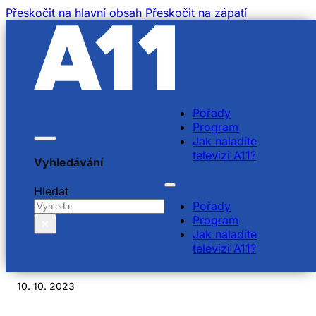
Přeskočit na hlavní obsah
Přeskočit na zápatí
Pořady
Program
Jak naladíte
televizi A11?
Vyhledávání
Zdeněk Šarapatka –
Hledat
Pořady
publicista a politický
Program
×
Jak naladíte
komentátor
televizi A11?
10. 10. 2023