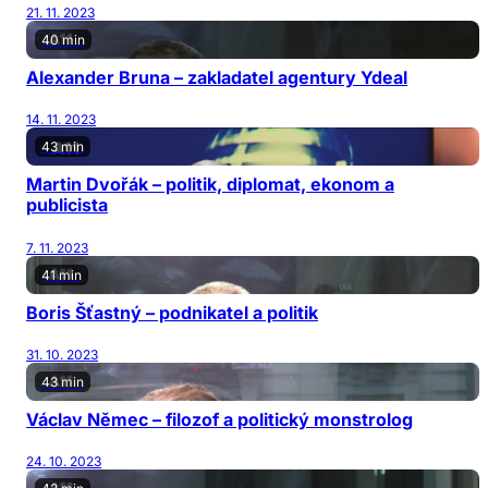
21. 11. 2023
40 min
Alexander Bruna – zakladatel agentury Ydeal
14. 11. 2023
43 min
Martin Dvořák – politik, diplomat, ekonom a
publicista
7. 11. 2023
41 min
Boris Šťastný – podnikatel a politik
31. 10. 2023
43 min
Václav Němec – filozof a politický monstrolog
24. 10. 2023