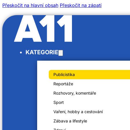
Přeskočit na hlavní obsah
Přeskočit na zápatí
/
KATEGORIE
/
Domů
Videa
Doteky otce vlasti Karla IV. - Karlovarský kraj
Publicistika
Reportáže
Rozhovory, komentáře
Sport
Doteky otce vlasti Karla IV. – Karl
Vaření, hobby a cestování
30. 7. 2023
Zábava a lifestyle