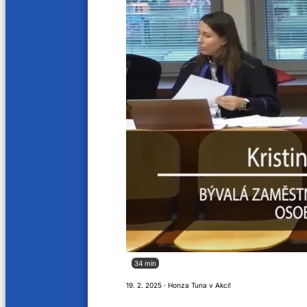
Jak nás naladíte
Soutěžní řád
O nás
Kariéra
34 min
Aktuality
19. 2. 2025 · Honza Tuna v Akci!
VOP
Kontakty