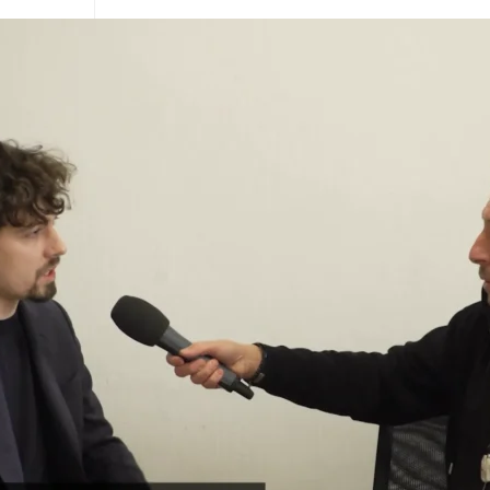
 otce vlasti Karla IV. – Pardubický
23
 otce vlasti Karla IV. – Praha