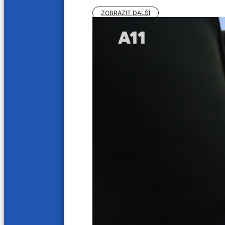
Sledujte nás na
ZOBRAZIT DALŠÍ
A11 © 2025. Všechna práva vyhrazena.
Provozovatelem audiovizuální služby na vyžádání, webových stránek tv.a11.cz, je sp
Provozovatelem televizního vysílání je společnost Regionální televize s.r.o. se sídl
Orgánem dozoru nad provozováním televizního vysílání je Rada pro rozhlasové a tele