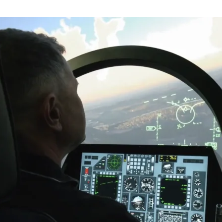
olečnost A 11 s.r.o. se sídlem Plzeňská 1348/95, 150 00 Praha 5.
em Vinohradská 1597/174, Vinohrady, 13000 Praha 3. Její činnost se řídí právním řádem České rep
vizní vysílání.