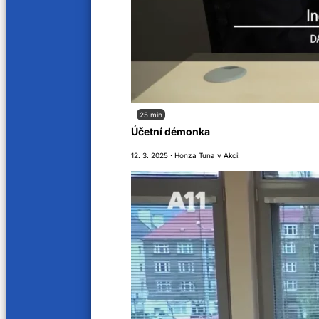
3. 7. 202
10. 7. 2023
25 min
Účetní démonka
12. 3. 2025 · Honza Tuna v Akci!