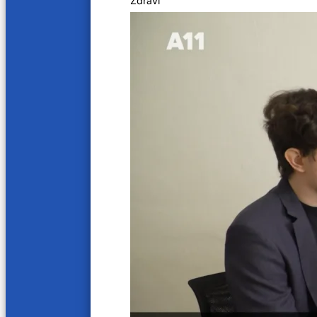
Zdraví
Doteky otce vlasti Karla IV.
Další videa
16 min
17 min
Doteky otce vlasti Karla IV. – Karlovarský
Doteky
kraj
kraj
30. 7. 2023
20. 7. 20
16 min
16 min
Doteky otce vlasti Karla IV – Olomoucký
Doteky
kraj