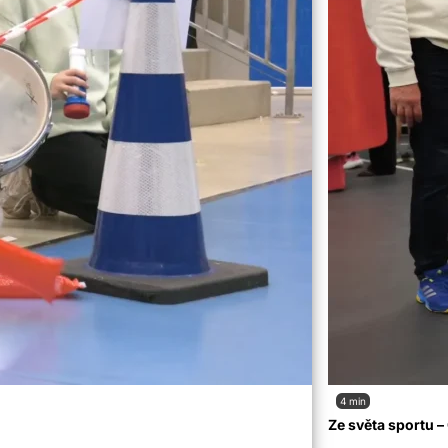
4 min
Ze světa sportu 