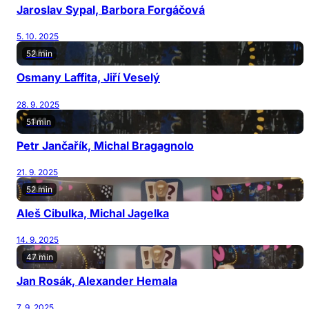
Jaroslav Sypal, Barbora Forgáčová
5. 10. 2025
52 min
Osmany Laffita, Jiří Veselý
28. 9. 2025
51 min
Petr Jančařík, Michal Bragagnolo
21. 9. 2025
52 min
Aleš Cibulka, Michal Jagelka
14. 9. 2025
47 min
Jan Rosák, Alexander Hemala
7. 9. 2025