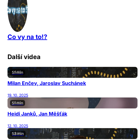
Co vy na to!?
Další videa
51 min
Milan Enčev, Jaroslav Suchánek
19. 10. 2025
51 min
Heidi Janků, Jan Měšťák
12. 10. 2025
53 min