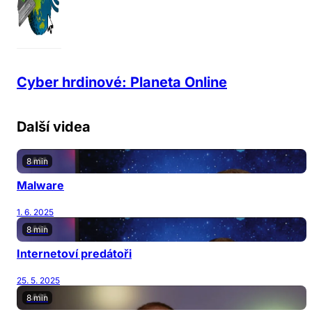
Cyber hrdinové: Planeta Online
Další videa
8 min
Malware
1. 6. 2025
8 min
Internetoví predátoři
25. 5. 2025
8 min