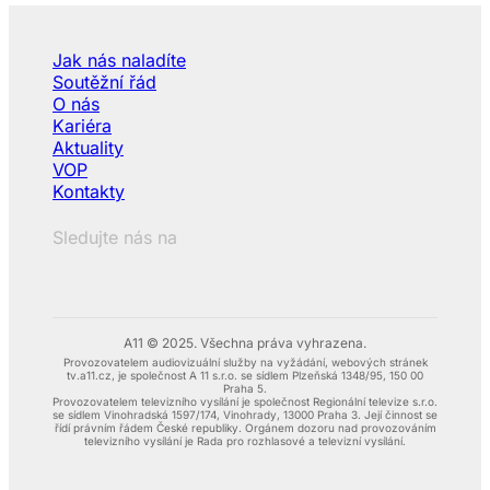
Jak nás naladíte
Soutěžní řád
O nás
Kariéra
Aktuality
VOP
Kontakty
Sledujte nás na
A11 © 2025. Všechna práva vyhrazena.
Provozovatelem audiovizuální služby na vyžádání, webových stránek
tv.a11.cz, je společnost A 11 s.r.o. se sídlem Plzeňská 1348/95, 150 00
Praha 5.
Provozovatelem televizního vysílání je společnost Regionální televize s.r.o.
se sídlem Vinohradská 1597/174, Vinohrady, 13000 Praha 3. Její činnost se
řídí právním řádem České republiky. Orgánem dozoru nad provozováním
televizního vysílání je Rada pro rozhlasové a televizní vysílání.