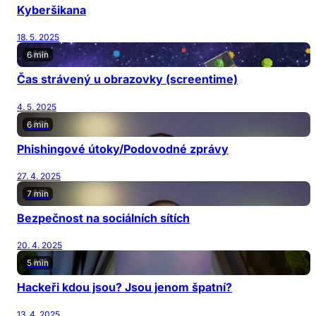
Kyberšikana
18. 5. 2025
6 min
Čas strávený u obrazovky (screentime)
4. 5. 2025
6 min
Phishingové útoky/Podovodné zprávy
27. 4. 2025
7 min
Bezpečnost na sociálních sítích
20. 4. 2025
5 min
Hackeři kdou jsou? Jsou jenom špatní?
13. 4. 2025