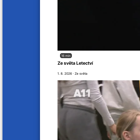
16 min
Ze světa Letectví
Jak nás naladíte
1. 8. 2026 · Ze světa
Soutěžní řád
O nás
Kariéra
Aktuality
VOP
Kontakty
Sledujte nás na
A11 © 2025. Všechna práva vyhrazena.