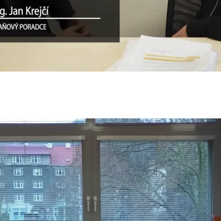
a
4
duální příprava léčiv
023
 obezita
23
vaskulární prevence