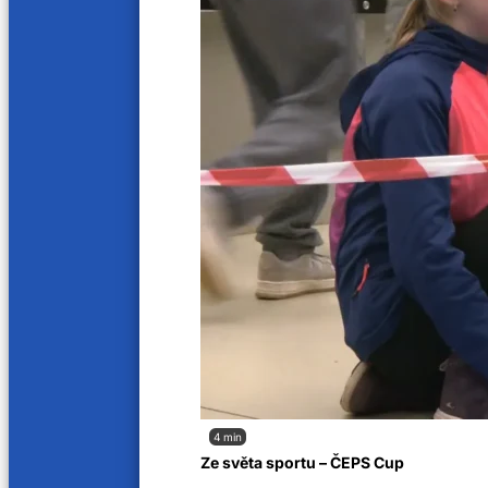
Provozovatelem audiovizuální služby na vyžádání, webových stránek tv.a11.cz, je sp
Provozovatelem televizního vysílání je společnost Regionální televize s.r.o. se sídl
Orgánem dozoru nad provozováním televizního vysílání je Rada pro rozhlasové a tele
4 min
Ze světa sportu – ČEPS Cup