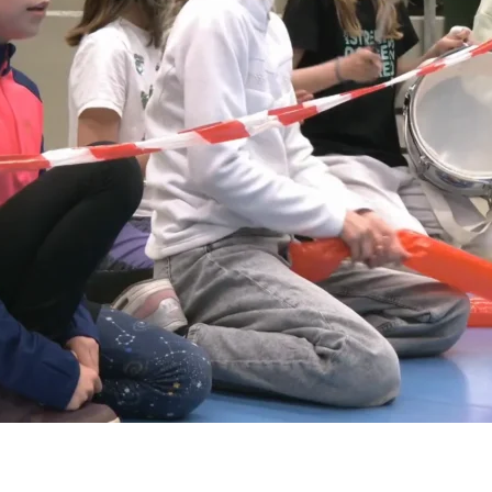
olečnost A 11 s.r.o. se sídlem Plzeňská 1348/95, 150 00 Praha 5.
em Vinohradská 1597/174, Vinohrady, 13000 Praha 3. Její činnost se řídí právním řádem České rep
vizní vysílání.