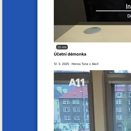
31 min
33 min
Močové cesty
Artróz
10. 2. 2024
3. 2. 202
33 min
27 min
25 min
Účetní démonka
Klouby a Doc.MUDr. Milan Handl, Ph.D.
Indivi
12. 3. 2025 · Honza Tuna v Akci!
16. 12. 2023
28. 11. 2
35 min
33 min
Pacient v ORL ambulanci
Dětská
15. 11. 2023
11. 11. 20
33 min
35 min
Dětská obezita
Kardio