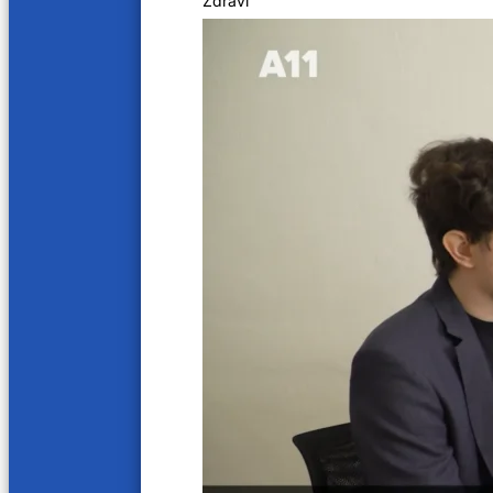
Zdraví
Na slovíčko s doktorem
Další videa
19 min
38 min
Hypertenze
Menop
9. 3. 2024
2. 3. 202
31 min
31 min
První pomoc
Cesta 
24. 2. 2024
17. 2. 20