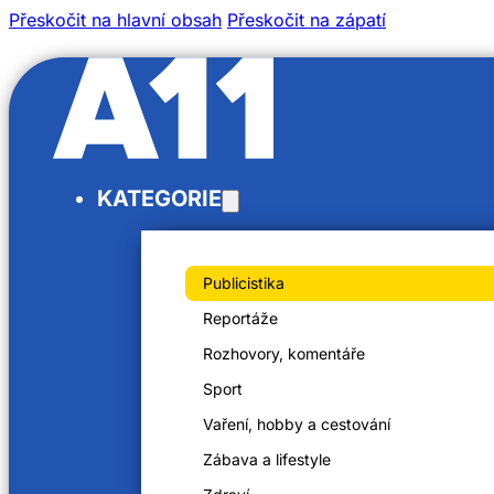
Přeskočit na hlavní obsah
Přeskočit na zápatí
/
KATEGORIE
/
Domů
Videa
Dětská obezita
Publicistika
Reportáže
Rozhovory, komentáře
Sport
Dětská obezita
Vaření, hobby a cestování
11. 11. 2023
Zábava a lifestyle