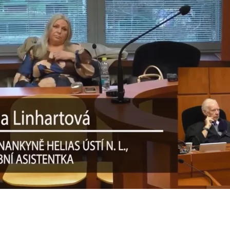
23
n
terol
023
n
nce nádorových onemocnění
ty a slinivky
23
 imunita
23