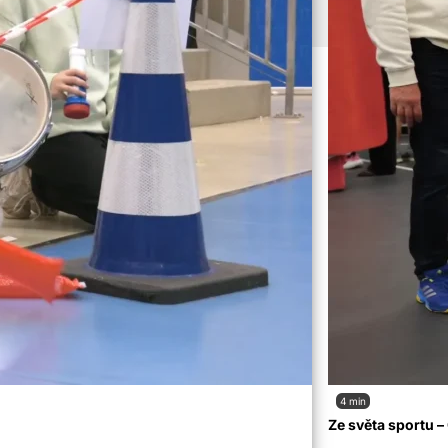
ubliky.
4 min
Ze světa sportu 