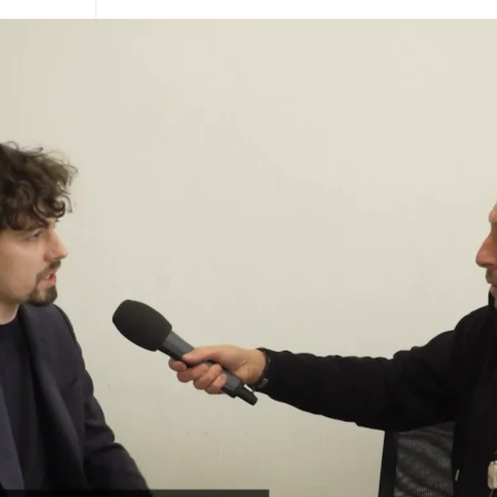
auza
4
k otěhotnění
24