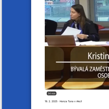
10. 11. 2023
4. 11. 20
39 min
30 mi
Prevence nádorových onemocnění prsou
Choles
a střev
19. 10. 2
31. 10. 2023
31 min
34 mi
Péče o seniory
Preve
prosta
12. 10. 2023
7. 10. 20
35 min
28 min
Rizika demence
Dětská
34 min
29. 9. 2023
23. 9. 20
19. 2. 2025 · Honza Tuna v Akci!