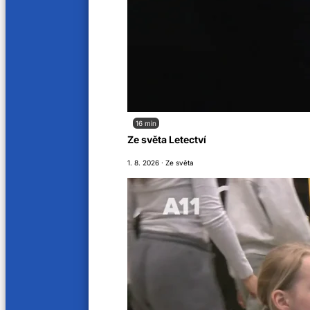
16 min
Ze světa Letectví
1. 8. 2026 · Ze světa
Jak nás naladíte
Soutěžní řád
O nás
Kariéra
Aktuality
VOP
Kontakty
Sledujte nás na