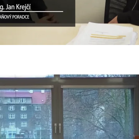
d Franc
024
Horváthová
24
Munzarová
023
 Vujoševic