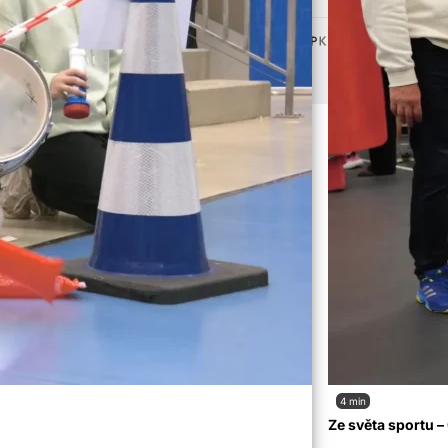
Vytvořeno od
ubliky.
4 min
Ze světa sportu 