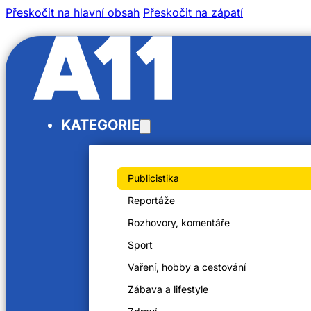
Přeskočit na hlavní obsah
Přeskočit na zápatí
/
KATEGORIE
/
Domů
Videa
Aristid Franc
Publicistika
Reportáže
Rozhovory, komentáře
Sport
Aristid Franc
Vaření, hobby a cestování
16. 11. 2024
Zábava a lifestyle