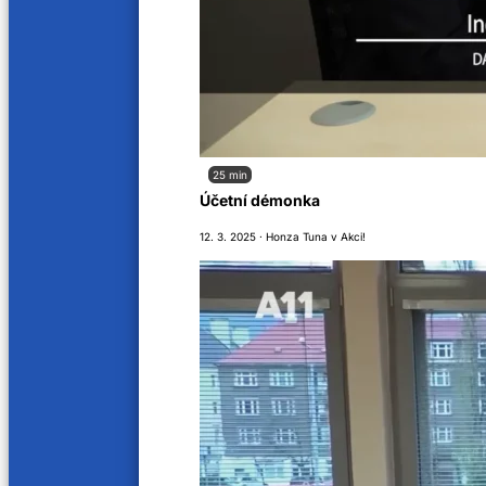
20 min
19 min
Sofija Kordić
Aristi
17. 11. 2024
16. 11. 2
21 min
17 min
25 min
Účetní démonka
Lesja Adamová
Jana 
12. 3. 2025 · Honza Tuna v Akci!
10. 11. 2024
9. 11. 20
19 min
16 min
HaTanh Špetlíková
Erna 
11. 1. 2024
28. 12. 2
15 min
14 min
Oksana Maslova
Milica