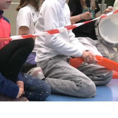
olečnost A 11 s.r.o. se sídlem Plzeňská 1348/95, 150 00 Praha 5.
em Vinohradská 1597/174, Vinohrady, 13000 Praha 3. Její činnost se řídí právním řádem České rep
vizní vysílání.