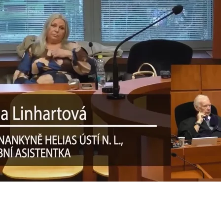
023
sz Siwek
023
ír Chmelo
23
 Vano radí: Poslouchejte své srdce
23