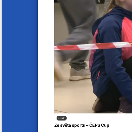
A11 © 2025. Všechna práva vyhrazena.
Provozovatelem audiovizuální služby na vyžádání, webových stránek tv.a11.cz, je sp
Provozovatelem televizního vysílání je společnost Regionální televize s.r.o. se sídl
Orgánem dozoru nad provozováním televizního vysílání je Rada pro rozhlasové a tele
4 min
Ze světa sportu – ČEPS Cup