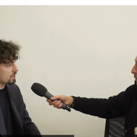
en Tran
024
n
Chalupa
024