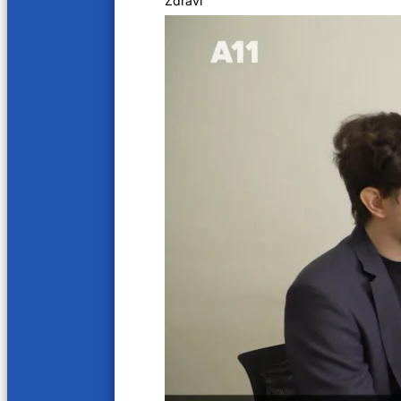
Zdraví
Žijí mezi námi
Další videa
17 min
19 min
Rudolf Donajovič
Vi Huy
1. 12. 2024
30. 11. 2
20 min
24 mi
Rostislav Václav Němejc
Pavel 
24. 11. 2024
23. 11. 2