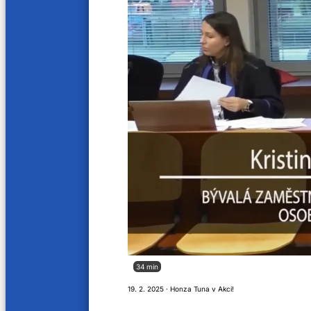
21. 12. 2023
14. 12. 2
14 min
19 min
Maxim Zhukov
Tadeu
7. 12. 2023
30. 11. 2
18 min
18 min
Martin Jan Stránský
Vladim
16. 11. 2023
9. 11. 20
15 min
Robert
Marie Čtvrtlíková
27. 1. 20
11. 5. 2023
34 min
Prarodiče Petra Papouška přežili Osvětim
19. 2. 2025 · Honza Tuna v Akci!
15. 1. 2023