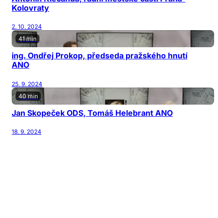
Kolovraty
2. 10. 2024
41 min
ing. Ondřej Prokop, předseda pražského hnutí
ANO
25. 9. 2024
40 min
Jan Skopeček ODS, Tomáš Helebrant ANO
18. 9. 2024