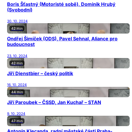
Boris Šťastný (Motoristé sobě), Dominik Hrubý
(Svobodní)
30. 10. 2024
42 min
Ondřej Šimíček (ODS), Pavel Sehnal, Aliance pro
budoucnost
23. 10. 2024
42 min
Jiří Dienstbier – český politik
16. 10. 2024
44 min
Jiří Paroubek – ČSSD, Jan Kuchař – STAN
9. 10. 2024
47 min
Antonín Klecanda, radní městské části Praha-