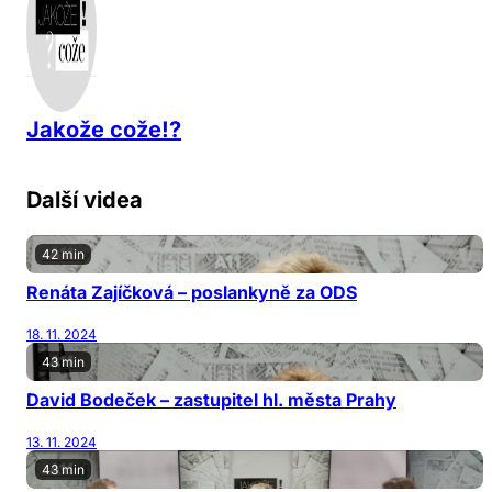
Jakože cože!?
Další videa
42 min
Renáta Zajíčková – poslankyně za ODS
18. 11. 2024
43 min
David Bodeček – zastupitel hl. města Prahy
13. 11. 2024
43 min