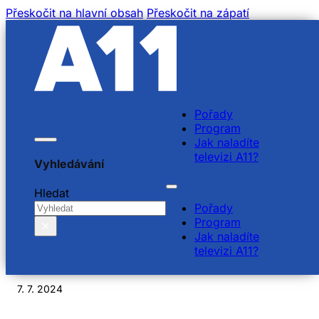
Přeskočit na hlavní obsah
Přeskočit na zápatí
Pořady
Program
Jak naladíte
televizi A11?
Vyhledávání
Jan Simon, ředitel
Hledat
Pořady
festivalu Dvořákova
Program
×
Jak naladíte
Praha
televizi A11?
7. 7. 2024