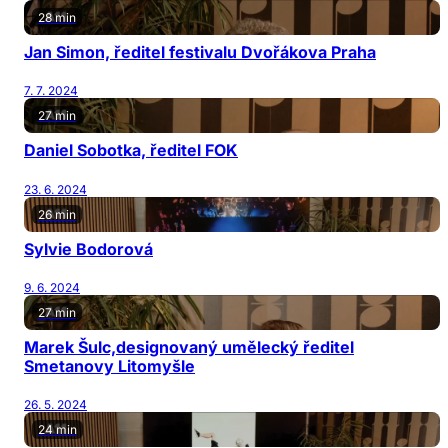
28 min
Jan Simon, ředitel festivalu Dvořákova Praha
7. 7. 2024
27 min
Daniel Sobotka, ředitel FOK
23. 6. 2024
26 min
Sylvie Bodorová
9. 6. 2024
27 min
Marek Šulc,designovaný umělecký ředitel
Smetanovy Litomyšle
26. 5. 2024
24 min