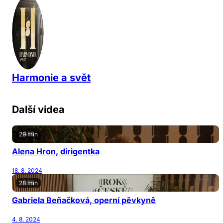
Harmonie a svět
Další videa
29 min
Alena Hron, dirigentka
18. 8. 2024
28 min
Gabriela Beňačková, operní pěvkyně
4. 8. 2024