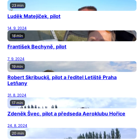
23 min
Luděk Matejíček, pilot
14. 9. 2024
18 min
František Bechyně, pilot
7. 9. 2024
19 min
Robert Skribuckij, pilot a ředitel Letiště Praha
Letňany
31. 8. 2024
17 min
Zdeněk Švec, pilot a předseda Aeroklubu Hořice
24. 8. 2024
20 min