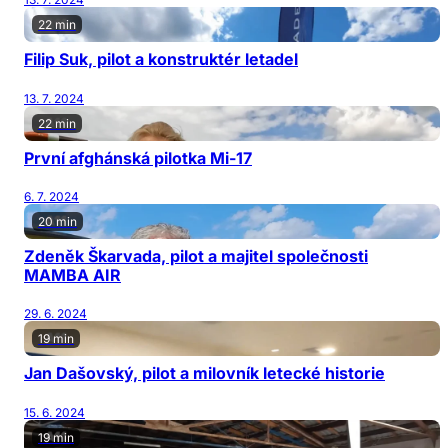
22 min
Filip Suk, pilot a konstruktér letadel
13. 7. 2024
22 min
První afghánská pilotka Mi-17
6. 7. 2024
20 min
Zdeněk Škarvada, pilot a majitel společnosti
MAMBA AIR
29. 6. 2024
19 min
Jan Dašovský, pilot a milovník letecké historie
15. 6. 2024
19 min