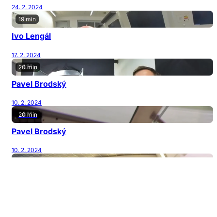
24. 2. 2024
19 min
Ivo Lengál
17. 2. 2024
20 min
Pavel Brodský
10. 2. 2024
20 min
Pavel Brodský
10. 2. 2024
14 min
Josef „Pytlák“ Říha
3. 2. 2024
35 min