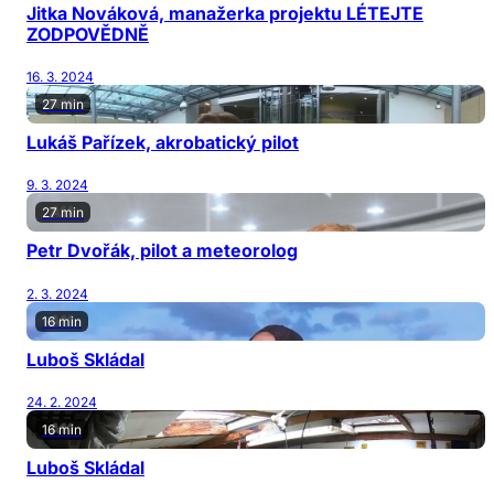
Jitka Nováková, manažerka projektu LÉTEJTE
ZODPOVĚDNĚ
16. 3. 2024
27 min
Lukáš Pařízek, akrobatický pilot
9. 3. 2024
27 min
Petr Dvořák, pilot a meteorolog
2. 3. 2024
16 min
Luboš Skládal
24. 2. 2024
16 min
Luboš Skládal