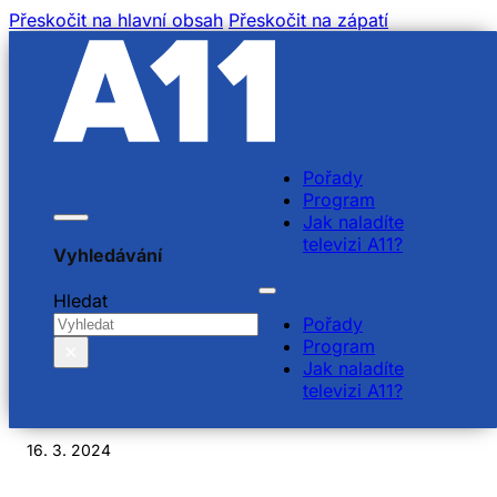
Přeskočit na hlavní obsah
Přeskočit na zápatí
Pořady
Program
Jak naladíte
televizi A11?
Vyhledávání
Jitka Nováková,
Hledat
Pořady
manažerka projektu
Program
×
Jak naladíte
LÉTEJTE ZODPOVĚDNĚ
televizi A11?
16. 3. 2024