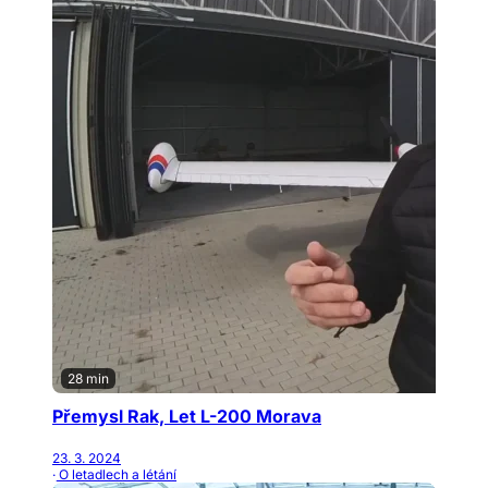
28 min
Přemysl Rak, Let L-200 Morava
23. 3. 2024
· O letadlech a létání