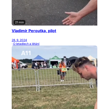
21 min
Vladimír Peroutka, pilot
28. 9. 2024
· O letadlech a létání