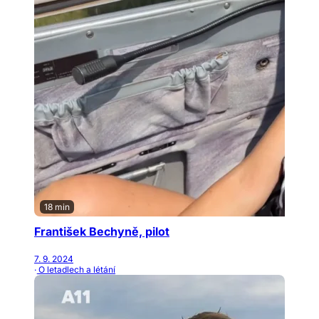
18 min
František Bechyně, pilot
7. 9. 2024
· O letadlech a létání