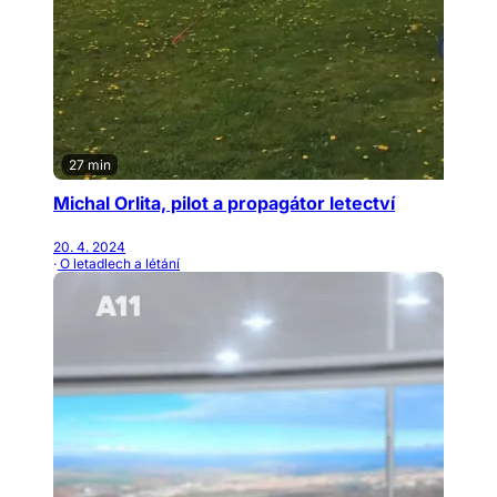
27 min
Michal Orlita, pilot a propagátor letectví
20. 4. 2024
· O letadlech a létání