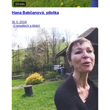
23 min
Hana Babčanová, pilotka
18. 5. 2024
· O letadlech a létání