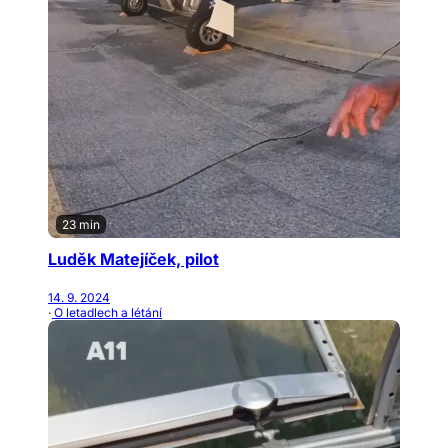
23 min
Luděk Matejíček, pilot
14. 9. 2024
· O letadlech a létání