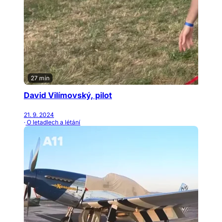
27 min
David Vilímovský, pilot
21. 9. 2024
· O letadlech a létání