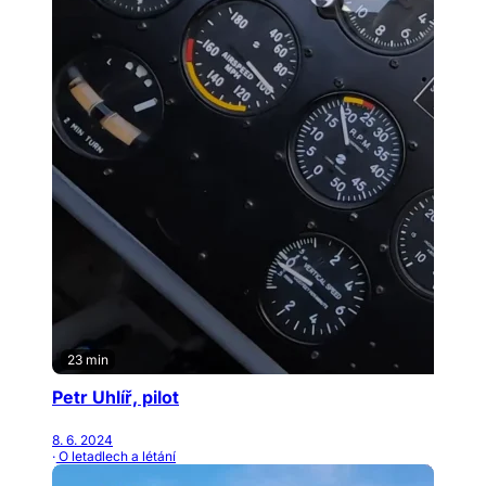
23 min
Petr Uhlíř, pilot
8. 6. 2024
· O letadlech a létání