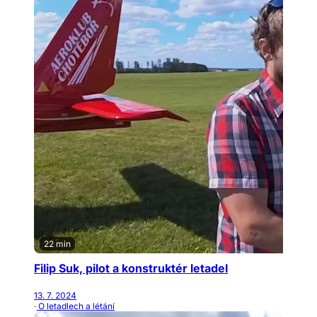
22 min
Filip Suk, pilot a konstruktér letadel
13. 7. 2024
· O letadlech a létání