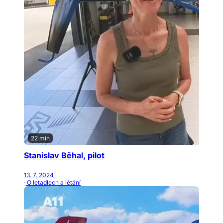
22 min
Stanislav Běhal, pilot
13. 7. 2024
· O letadlech a létání