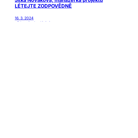
Jitka Nováková, manažerka projektu
LÉTEJTE ZODPOVĚDNĚ
16. 3. 2024
· O letadlech a létání