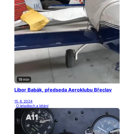
19 min
Libor Babák, předseda Aeroklubu Břeclav
15. 6. 2024
· O letadlech a létání