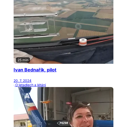
25 min
Ivan Bednařík, pilot
20. 7. 2024
· O letadlech a létání