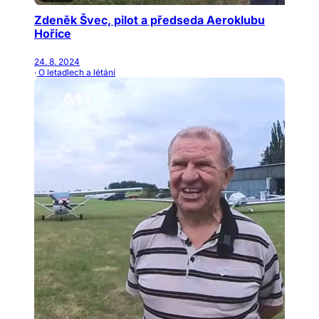
Zdeněk Švec, pilot a předseda Aeroklubu
Hořice
24. 8. 2024
· O letadlech a létání