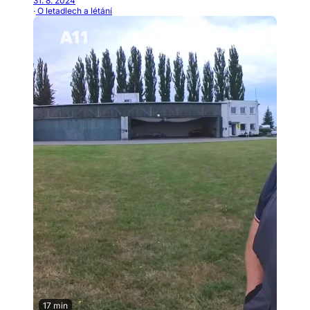
31. 8. 2024
· O letadlech a létání
17 min