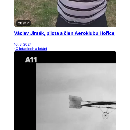
20 min
Václav Jirsák, pilota a člen Aeroklubu Hořice
10. 8. 2024
· O letadlech a létání