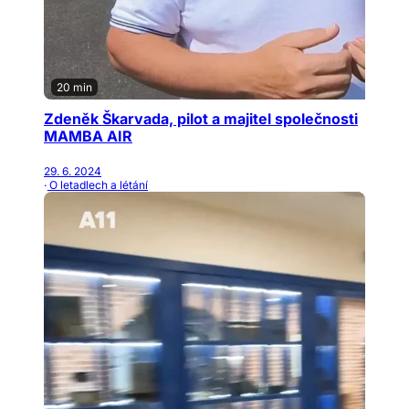
20 min
Zdeněk Škarvada, pilot a majitel společnosti
MAMBA AIR
29. 6. 2024
· O letadlech a létání