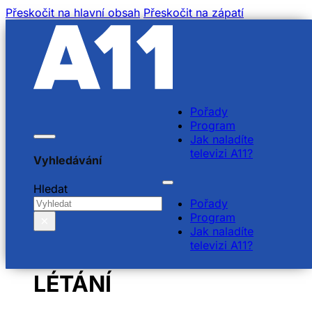
Přeskočit na hlavní obsah
Přeskočit na zápatí
Pořady
Program
Jak naladíte
televizi A11?
Vyhledávání
Hledat
Pořady
Program
×
Jak naladíte
televizi A11?
O LETADLECH A
LÉTÁNÍ