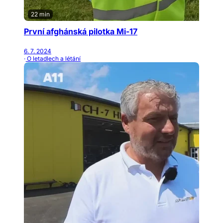
22 min
První afghánská pilotka Mi-17
6. 7. 2024
· O letadlech a létání