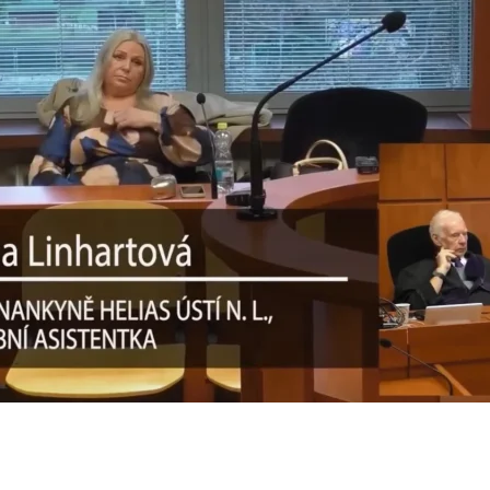
olečnost A 11 s.r.o. se sídlem Plzeňská 1348/95, 150 00 Praha 5.
em Vinohradská 1597/174, Vinohrady, 13000 Praha 3. Její činnost se řídí právním řádem České rep
vizní vysílání.