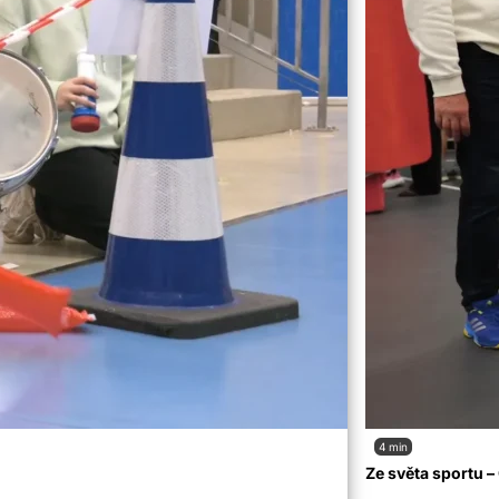
4 min
Ze světa sportu 