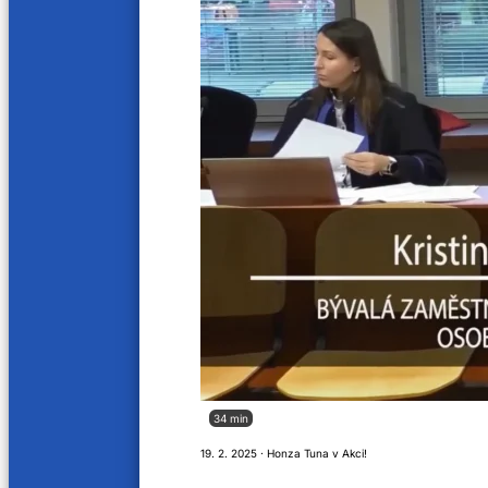
Kontakty
Sledujte nás na
A11 © 2025. Všechna práva vyhrazena.
Provozovatelem audiovizuální služby na vyžádání, webových stránek tv.a11.cz, je sp
Provozovatelem televizního vysílání je společnost Regionální televize s.r.o. se sídl
Orgánem dozoru nad provozováním televizního vysílání je Rada pro rozhlasové a tele
34 min
19. 2. 2025 · Honza Tuna v Akci!