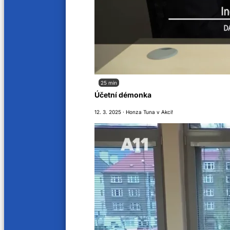
25 min
Účetní démonka
12. 3. 2025 · Honza Tuna v Akci!
Jak nás naladíte
Soutěžní řád
O nás
Kariéra
Aktuality
VOP