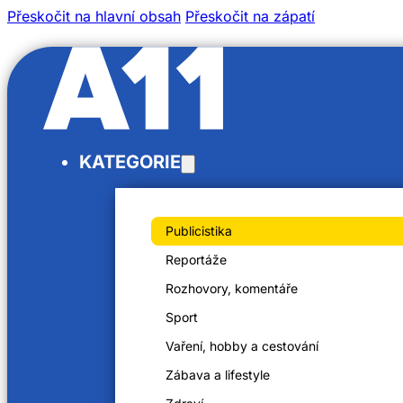
Přeskočit na hlavní obsah
Přeskočit na zápatí
/
KATEGORIE
/
Domů
Videa
Rozšíření záplavových území se obcím nelíbí
Publicistika
Reportáže
Rozhovory, komentáře
Sport
Rozšíření záplavových území se o
Vaření, hobby a cestování
17. 10. 2023
Zábava a lifestyle