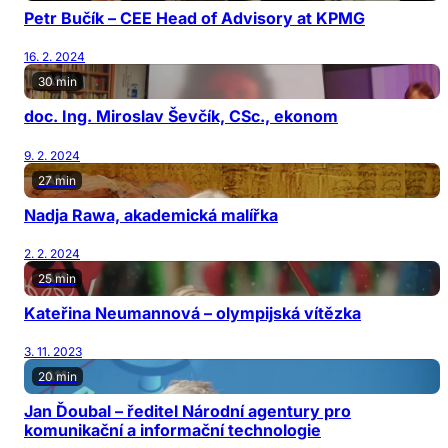
Petr Bučík – CEE Head of Advisory at KPMG
16. 2. 2024
30 min
doc. Ing. Miroslav Ševčík, CSc., ekonom
9. 2. 2024
27 min
Nadja Rawa, akademická malířka
2. 2. 2024
25 min
Kateřina Neumannová – olympijská vítězka
3. 11. 2023
20 min
Jan Ďoubal – ředitel Národní agentury pro
komunikační a informační technologie