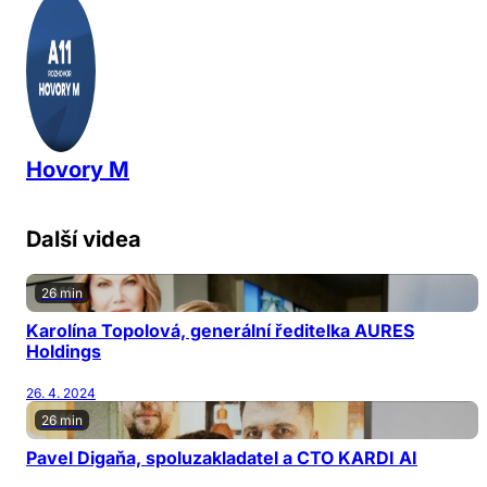
Hovory M
Další videa
26 min
Karolína Topolová, generální ředitelka AURES
Holdings
26. 4. 2024
26 min
Pavel Digaňa, spoluzakladatel a CTO KARDI AI