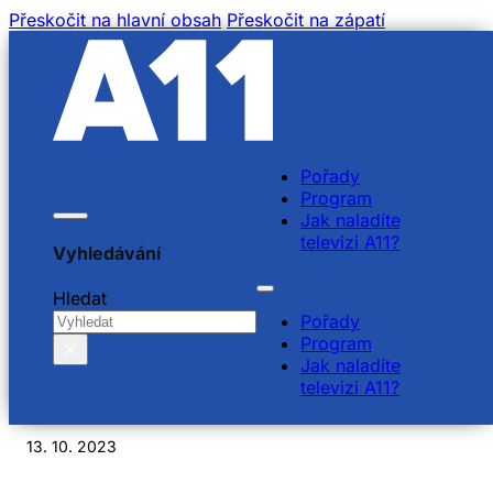
Přeskočit na hlavní obsah
Přeskočit na zápatí
Pořady
Program
Jak naladíte
televizi A11?
Vyhledávání
Monsignore Pavel
Hledat
Pořady
Dokládal –
Program
×
Jak naladíte
římskokatolický kněz
televizi A11?
13. 10. 2023