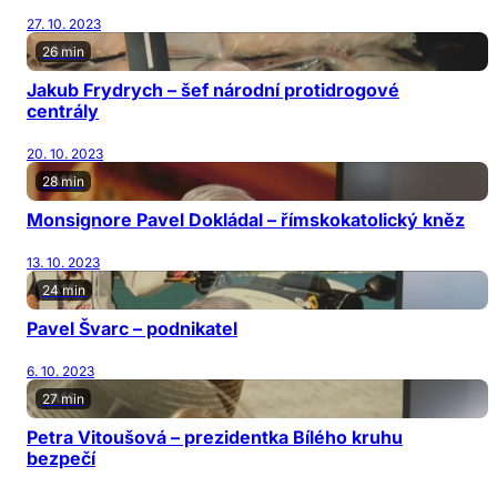
27. 10. 2023
26 min
Jakub Frydrych – šef národní protidrogové
centrály
20. 10. 2023
28 min
Monsignore Pavel Dokládal – římskokatolický kněz
13. 10. 2023
24 min
Pavel Švarc – podnikatel
6. 10. 2023
27 min
Petra Vitoušová – prezidentka Bílého kruhu
bezpečí