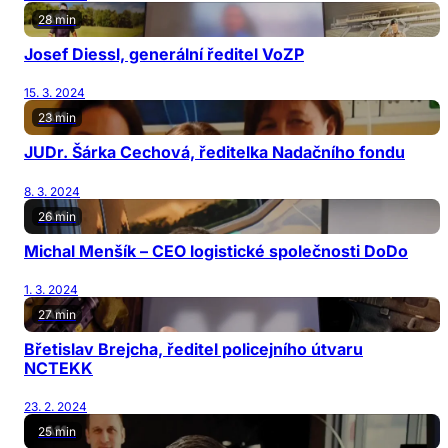
28 min
Josef Diessl, generální ředitel VoZP
15. 3. 2024
23 min
JUDr. Šárka Cechová, ředitelka Nadačního fondu
8. 3. 2024
26 min
Michal Menšík – CEO logistické společnosti DoDo
1. 3. 2024
27 min
Břetislav Brejcha, ředitel policejního útvaru
NCTEKK
23. 2. 2024
25 min