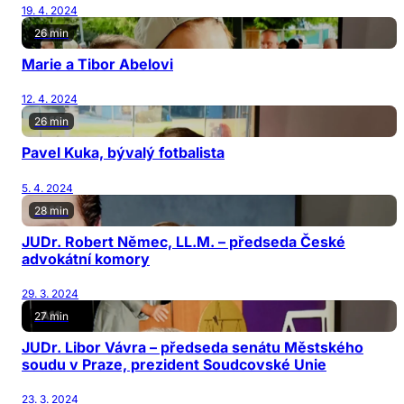
19. 4. 2024
26 min
Marie a Tibor Abelovi
12. 4. 2024
26 min
Pavel Kuka, bývalý fotbalista
5. 4. 2024
28 min
JUDr. Robert Němec, LL.M. – předseda České
advokátní komory
29. 3. 2024
27 min
JUDr. Libor Vávra – předseda senátu Městského
soudu v Praze, prezident Soudcovské Unie
23. 3. 2024