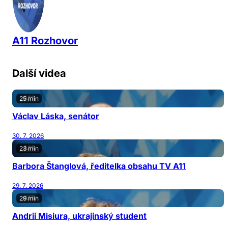
A11 Rozhovor
Další videa
25 min
Václav Láska, senátor
30. 7. 2026
23 min
Barbora Štanglová, ředitelka obsahu TV A11
29. 7. 2026
29 min
Andrii Misiura, ukrajinský student