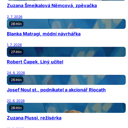
Zuzana Šmejkalová Němcová, zpěvačka
2. 7. 2026
26 min
Blanka Matragi, módní návrhářka
1. 7. 2026
27 min
Robert Čapek, Líný učitel
24. 6. 2026
25 min
Josef Noul st., podnikatel a akcionář Riocath
22. 6. 2026
26 min
Zuzana Piussi, režisérka