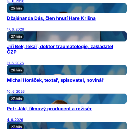
18. 6. 2026
25 min
Džajánanda Dás, člen hnutí Hare Krišna
17. 6. 2026
27 min
Jiří Bek, lékař, doktor traumatologie, zakladatel
ČZP
11. 6. 2026
26 min
Michal Horáček, textař, spisovatel, novinář
10. 6. 2026
27 min
Petr Jákl, filmový producent a režisér
4. 6. 2026
27 min