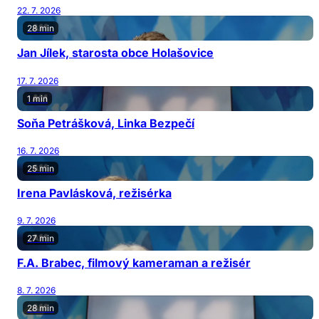
22. 7. 2026
28 min
Jan Jílek, starosta obce Holašovice
17. 7. 2026
1 min
Soňa Petrášková, Linka Bezpečí
16. 7. 2026
25 min
Irena Pavlásková, režisérka
9. 7. 2026
27 min
F.A. Brabec, filmový kameraman a režisér
8. 7. 2026
28 min