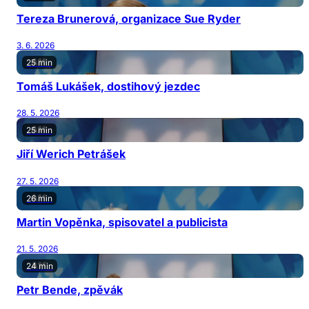
Tereza Brunerová, organizace Sue Ryder
3. 6. 2026
25 min
Tomáš Lukášek, dostihový jezdec
28. 5. 2026
25 min
Jiří Werich Petrášek
27. 5. 2026
26 min
Martin Vopěnka, spisovatel a publicista
21. 5. 2026
24 min
Petr Bende, zpěvák