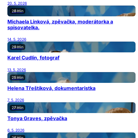
20. 5. 2026
28 min
Michaela Linková, zpěvačka, moderátorka a
spisovatelka.
14. 5. 2026
29 min
Karel Cudlín, fotograf
13. 5. 2026
25 min
Helena Třeštíková, dokumentaristka
7. 5. 2026
27 min
Tonya Graves, zpěvačka
6. 5. 2026
26 min