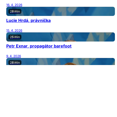
16. 4. 2026
28 min
Lucie Hrdá, právnička
15. 4. 2026
25 min
Petr Exnar, propagátor barefoot
9. 4. 2026
28 min
Bára Šporclová Kodetová, herečka a zpěvačka
8. 4. 2026
27 min
Mário Bihári, muzikant
2. 4. 2026
26 min