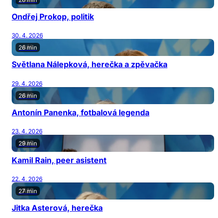
Ondřej Prokop, politik
30. 4. 2026
26 min
Světlana Nálepková, herečka a zpěvačka
29. 4. 2026
26 min
Antonín Panenka, fotbalová legenda
23. 4. 2026
29 min
Kamil Rain, peer asistent
22. 4. 2026
27 min
Jitka Asterová, herečka