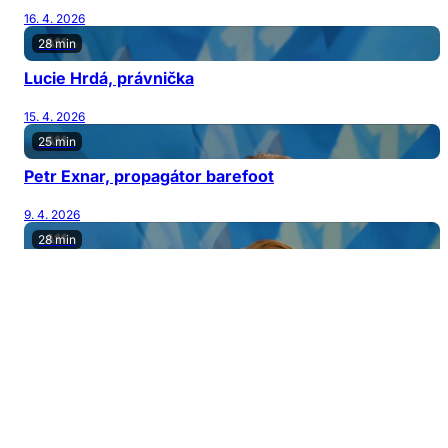
16. 4. 2026
28 min
Lucie Hrdá, právnička
15. 4. 2026
25 min
Petr Exnar, propagátor barefoot
9. 4. 2026
28 min
Bára Šporclová Kodetová, herečka a zpěvačka
8. 4. 2026
27 min
Mário Bihári, muzikant
2. 4. 2026
26 min