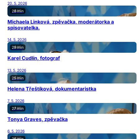
20. 5. 2026
28 min
Michaela Linková, zpěvačka, moderátorka a
spisovatelka.
14. 5. 2026
29 min
Karel Cudlín, fotograf
13. 5. 2026
25 min
Helena Třeštíková, dokumentaristka
7. 5. 2026
27 min
Tonya Graves, zpěvačka
6. 5. 2026
26 min