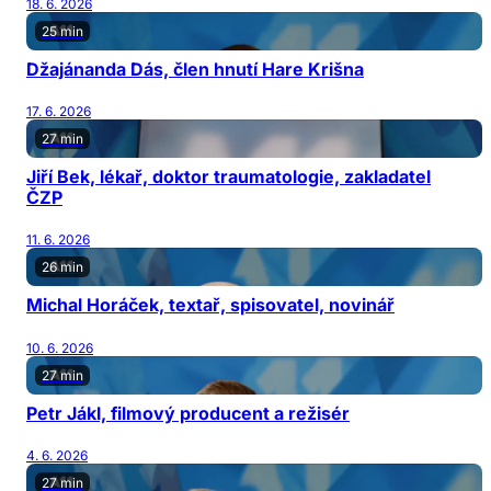
18. 6. 2026
25 min
Džajánanda Dás, člen hnutí Hare Krišna
17. 6. 2026
27 min
Jiří Bek, lékař, doktor traumatologie, zakladatel
ČZP
11. 6. 2026
26 min
Michal Horáček, textař, spisovatel, novinář
10. 6. 2026
27 min
Petr Jákl, filmový producent a režisér
4. 6. 2026
27 min