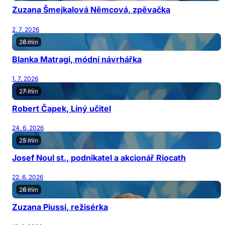
Zuzana Šmejkalová Němcová, zpěvačka
2. 7. 2026
26 min
Blanka Matragi, módní návrhářka
1. 7. 2026
27 min
Robert Čapek, Líný učitel
24. 6. 2026
25 min
Josef Noul st., podnikatel a akcionář Riocath
22. 6. 2026
26 min
Zuzana Piussi, režisérka