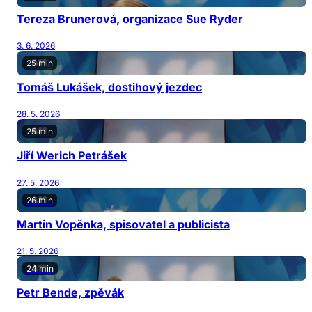
Tereza Brunerová, organizace Sue Ryder
3. 6. 2026
25 min
Tomáš Lukášek, dostihový jezdec
28. 5. 2026
25 min
Jiří Werich Petrášek
27. 5. 2026
26 min
Martin Vopěnka, spisovatel a publicista
21. 5. 2026
24 min
Petr Bende, zpěvák