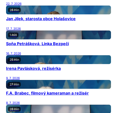
22. 7. 2026
28 min
Jan Jílek, starosta obce Holašovice
17. 7. 2026
1 min
Soňa Petrášková, Linka Bezpečí
16. 7. 2026
25 min
Irena Pavlásková, režisérka
9. 7. 2026
27 min
F.A. Brabec, filmový kameraman a režisér
8. 7. 2026
28 min