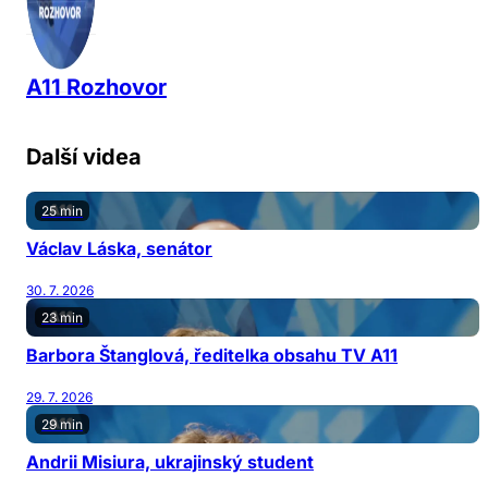
A11 Rozhovor
Další videa
25 min
Václav Láska, senátor
30. 7. 2026
23 min
Barbora Štanglová, ředitelka obsahu TV A11
29. 7. 2026
29 min
Andrii Misiura, ukrajinský student