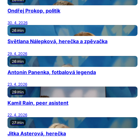
Ondřej Prokop, politik
30. 4. 2026
26 min
Světlana Nálepková, herečka a zpěvačka
29. 4. 2026
26 min
Antonín Panenka, fotbalová legenda
23. 4. 2026
29 min
Kamil Rain, peer asistent
22. 4. 2026
27 min
Jitka Asterová, herečka