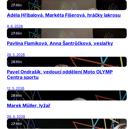
27 min
Adéla Hříbalová, Markéta Fišerová, hráčky lakrosu
9. 6. 2026
27 min
Pavlína Flamíková, Anna Šantrůčková, veslařky
26. 5. 2026
26 min
Pavel Ondrašík, vedoucí oddělení Moto OLYMP
Centra sportu
12. 5. 2026
26 min
Marek Müller, lyžař
28. 4. 2026
27 min