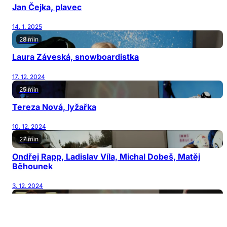
Jan Čejka, plavec
14. 1. 2025
28 min
Laura Záveská, snowboardistka
17. 12. 2024
25 min
Tereza Nová, lyžařka
10. 12. 2024
27 min
Ondřej Rapp, Ladislav Víla, Michal Dobeš, Matěj
Běhounek
3. 12. 2024
26 min
Adéla Hanzlíčková, zápasnice