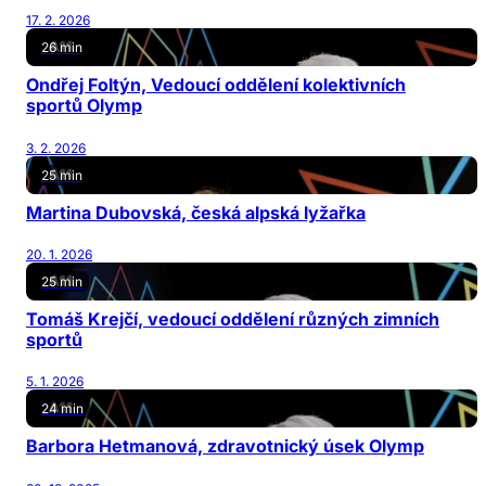
17. 2. 2026
26 min
Ondřej Foltýn, Vedoucí oddělení kolektivních
sportů Olymp
3. 2. 2026
25 min
Martina Dubovská, česká alpská lyžařka
20. 1. 2026
25 min
Tomáš Krejčí, vedoucí oddělení různých zimních
sportů
5. 1. 2026
24 min
Barbora Hetmanová, zdravotnický úsek Olymp