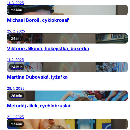
11. 3. 2025
27 min
Michael Boroš, cyklokrosař
25. 2. 2025
24 min
Viktorie Jílková, hokejistka, boxerka
11. 2. 2025
24 min
Martina Dubovská, lyžařka
28. 1. 2025
26 min
Metoděj Jílek, rychlobruslař
21. 1. 2025
27 min