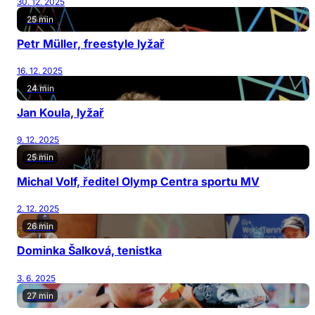
30. 12. 2025
25 min
Petr Müller, freestyle lyžař
16. 12. 2025
24 min
Jan Koula, lyžař
9. 12. 2025
25 min
Michal Volf, ředitel Olymp Centra sportu MV
2. 12. 2025
26 min
Dominka Šalková, tenistka
3. 6. 2025
27 min