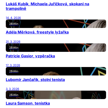
Lukáš Kubík, Michaela Juřičková, skokani na
trampolině
14. 4. 2026
26 min
Adéla Měrková, freestyle lyžařka
31. 3. 2026
25 min
Patricie Gasior, vzpěračka
17. 3. 2026
25 min
Lubomír Jančařík, stolní tenista
3. 3. 2026
25 min
Laura Samson, tenistka