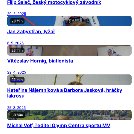
Filip Salač, český motocyklový závodník
20. 5. 2025
28 min
Jan Zabystřan, lyžař
6. 5. 2025
25 min
Vítězslav Hornig, biatlonista
22. 4. 2025
27 min
Kateřina Nájemníková a Barbora Jasková, hráčky
lakrosu
25. 3. 2025
30 min
Michal Volf, ředitel Olymp Centra sportu MV