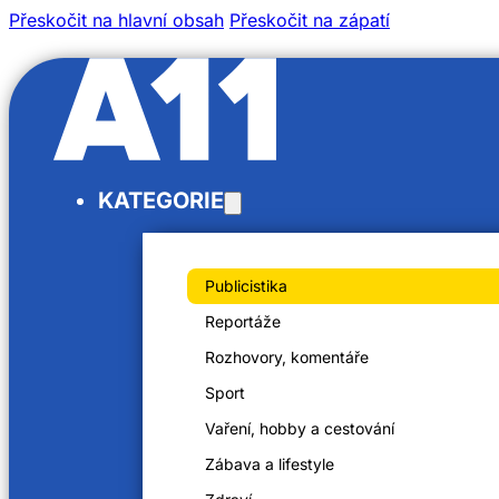
Přeskočit na hlavní obsah
Přeskočit na zápatí
/
KATEGORIE
/
Domů
Videa
Veronika Janků, herečka
Publicistika
Reportáže
Rozhovory, komentáře
Sport
Veronika Janků, herečka
Vaření, hobby a cestování
17. 11. 2025
Zábava a lifestyle