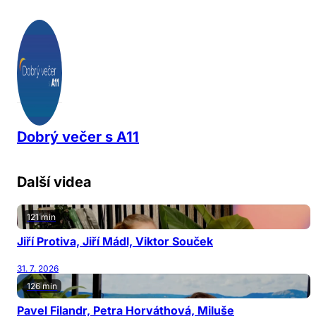
Dobrý večer s A11
Další videa
121 min
Jiří Protiva, Jiří Mádl, Viktor Souček
31. 7. 2026
126 min
Pavel Filandr, Petra Horváthová, Miluše