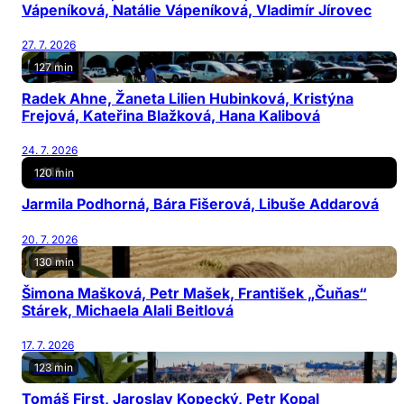
Vápeníková, Natálie Vápeníková, Vladimír Jírovec
27. 7. 2026
127 min
Radek Ahne, Žaneta Lilien Hubinková, Kristýna
Frejová, Kateřina Blažková, Hana Kalibová
24. 7. 2026
120 min
Jarmila Podhorná, Bára Fišerová, Libuše Addarová
20. 7. 2026
130 min
Šimona Mašková, Petr Mašek, František „Čuňas“
Stárek, Michaela Alali Beitlová
17. 7. 2026
123 min
Tomáš First, Jaroslav Kopecký, Petr Kopal