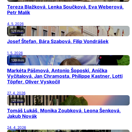
Tereza Blažková, Lenka Součková, Eva Weberová,
Petr Malík
4. 5. 2026
121 min
Josef Štefan, Bára Szabová, Filip Vondrášek
1. 5. 2026
139 min
Markéta Pášmová, Antonio Šoposki, Anička
Vyčítalová, Jan Chramosta, Philippe Kastner, Lotti
Töpfer, Oliver Vyskočil
27. 4. 2026
121 min
Tomáš Lukáš, Monika Zoubková, Leona Šenková,
Jakub Novák
24. 4. 2026