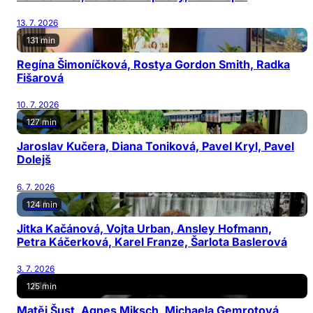
13. 7. 2026
131 min
Regína Šimoníčková, Rostya Gordon Smith, Radka
Fišarová
10. 7. 2026
127 min
Jaroslav Kučera, Diana Toniková, Pavel Kryl, Pavel
Dolejš
6. 7. 2026
124 min
Jitka Kačánová, Vojta Urban, Ansley Hofmann,
Petra Káčerková, Karel Franze, Šarlota Baslerová
3. 7. 2026
125 min
Matěj Šust, Agnes Miksch, Michaela Gemrotová,