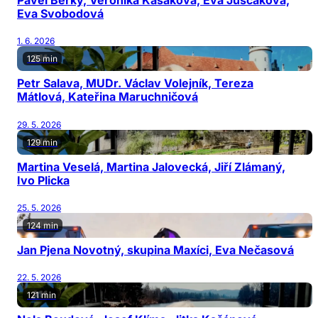
Pavel Berky, Veronika Kašáková, Eva Juščáková,
Eva Svobodová
1. 6. 2026
125 min
Petr Salava, MUDr. Václav Volejník, Tereza
Mátlová, Kateřina Maruchničová
29. 5. 2026
129 min
Martina Veselá, Martina Jalovecká, Jiří Zlámaný,
Ivo Plicka
25. 5. 2026
124 min
Jan Pjena Novotný, skupina Maxíci, Eva Nečasová
22. 5. 2026
121 min