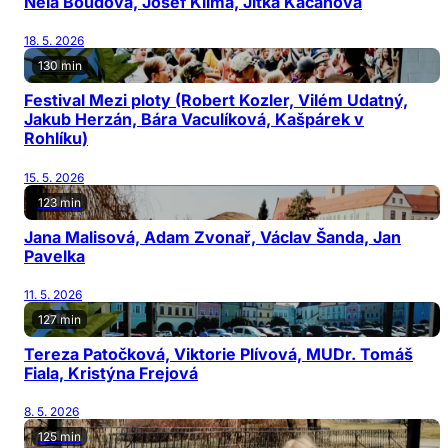
Nela Boudová, Josef Klíma, Jitka Kačánová
18. 5. 2026
130 min
Festival Mezi ploty (Robert Kozler, Vilém Udatný,
Jakub Herzán, Bára Vaculíková, Kašpárek v
Rohlíku)
15. 5. 2026
123 min
Jana Malisová, Adam Zvonař, Václav Šanda, Jan
Pavelka
11. 5. 2026
127 min
Tereza Patočková, Viktorie Plívová, MUDr. Tomáš
Fiala, Kristýna Frejová
8. 5. 2026
125 min