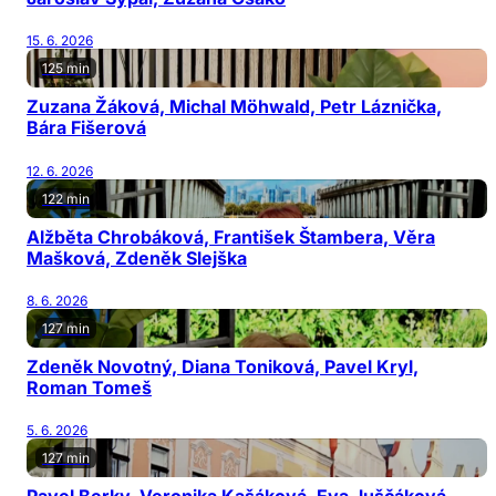
15. 6. 2026
125 min
Zuzana Žáková, Michal Möhwald, Petr Láznička,
Bára Fišerová
12. 6. 2026
122 min
Alžběta Chrobáková, František Štambera, Věra
Mašková, Zdeněk Slejška
8. 6. 2026
127 min
Zdeněk Novotný, Diana Toniková, Pavel Kryl,
Roman Tomeš
5. 6. 2026
127 min