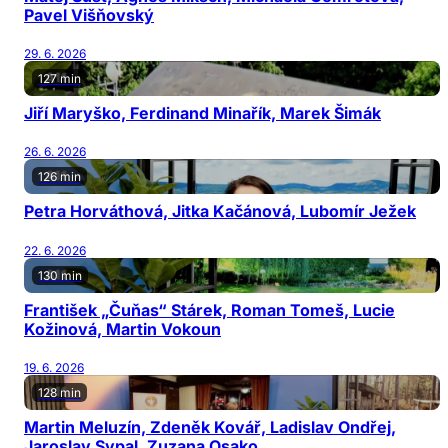
Pavel Višňovský
29. 6. 2026
127 min
Jiří Maryško, Ferdinand Minařík, Marek Šimák
26. 6. 2026
126 min
Petra Horváthová, Jitka Kačánová, Lubomír Ježek
22. 6. 2026
130 min
František „Čuňas“ Stárek, Roman Tomeš, Lucie
Kožinová, Martin Vokoun
19. 6. 2026
128 min
Martin Meluzín, Zdeněk Kovář, Ladislav Ondřej,
Jaroslav Sypal, Zuzana Osako