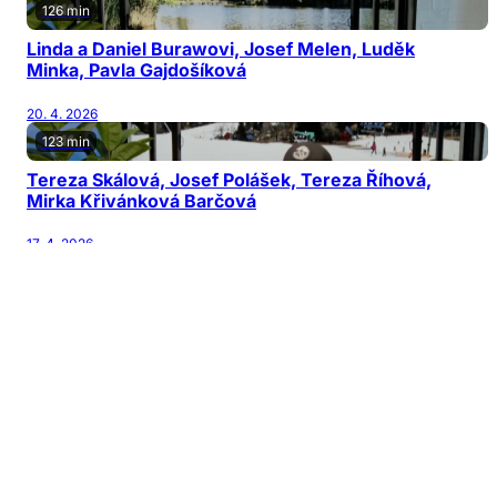
126 min
Linda a Daniel Burawovi, Josef Melen, Luděk
Minka, Pavla Gajdošíková
20. 4. 2026
123 min
Tereza Skálová, Josef Polášek, Tereza Říhová,
Mirka Křivánková Barčová
17. 4. 2026
122 min
Jiří Patočka, Martin Karásek, Michal Horňák,
Václav Šanda
13. 4. 2026
126 min
Jana Nagyová Pulm, Adam Kubala, Vladimír
Mikulka