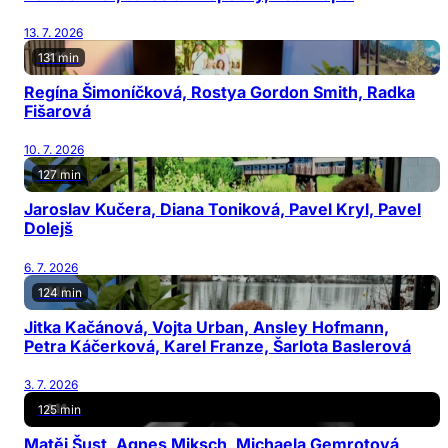
13. 7. 2026
131 min
Regína Šimoníčková, Rostya Gordon Smith, Radka
Fišarová
10. 7. 2026
127 min
Jaroslav Kučera, Diana Toniková, Pavel Kryl, Pavel
Dolejš
6. 7. 2026
124 min
Jitka Kačánová, Vojta Urban, Ansley Hofmann,
Petra Káčerková, Karel Franze, Šarlota Baslerová
3. 7. 2026
125 min
Matěj Šust, Agnes Miksch, Michaela Gemrotová,