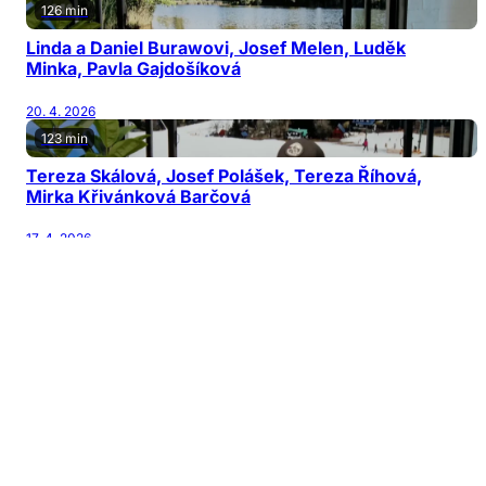
126 min
Linda a Daniel Burawovi, Josef Melen, Luděk
Minka, Pavla Gajdošíková
20. 4. 2026
123 min
Tereza Skálová, Josef Polášek, Tereza Říhová,
Mirka Křivánková Barčová
17. 4. 2026
122 min
Jiří Patočka, Martin Karásek, Michal Horňák,
Václav Šanda
13. 4. 2026
126 min
Jana Nagyová Pulm, Adam Kubala, Vladimír
Mikulka