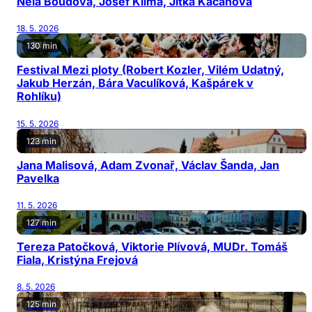
Nela Boudová, Josef Klíma, Jitka Kačánová
18. 5. 2026
130 min
Festival Mezi ploty (Robert Kozler, Vilém Udatný,
Jakub Herzán, Bára Vaculíková, Kašpárek v
Rohlíku)
15. 5. 2026
123 min
Jana Malisová, Adam Zvonař, Václav Šanda, Jan
Pavelka
11. 5. 2026
127 min
Tereza Patočková, Viktorie Plívová, MUDr. Tomáš
Fiala, Kristýna Frejová
8. 5. 2026
125 min