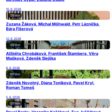
15. 6. 2026
125 min
Zuzana Žáková, Michal Möhwald, Petr Láznička,
Bára Fišerová
12. 6. 2026
122 min
Alžběta Chrobáková, František Štambera, Věra
Mašková, Zdeněk Slejška
8. 6. 2026
127 min
Zdeněk Novotný, Diana Toniková, Pavel Kryl,
Roman Tomeš
5. 6. 2026
127 min