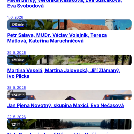
Pavel Berky, Veronika Kašáková, Eva Juščáková,
Eva Svobodová
1. 6. 2026
125 min
Petr Salava, MUDr. Václav Volejník, Tereza
Mátlová, Kateřina Maruchničová
29. 5. 2026
129 min
Martina Veselá, Martina Jalovecká, Jiří Zlámaný,
Ivo Plicka
25. 5. 2026
124 min
Jan Pjena Novotný, skupina Maxíci, Eva Nečasová
22. 5. 2026
121 min