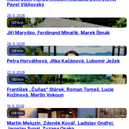
Pavel Višňovský
29. 6. 2026
127 min
Jiří Maryško, Ferdinand Minařík, Marek Šimák
26. 6. 2026
126 min
Petra Horváthová, Jitka Kačánová, Lubomír Ježek
22. 6. 2026
130 min
František „Čuňas“ Stárek, Roman Tomeš, Lucie
Kožinová, Martin Vokoun
19. 6. 2026
128 min
Martin Meluzín, Zdeněk Kovář, Ladislav Ondřej,
Jaroslav Sypal, Zuzana Osako