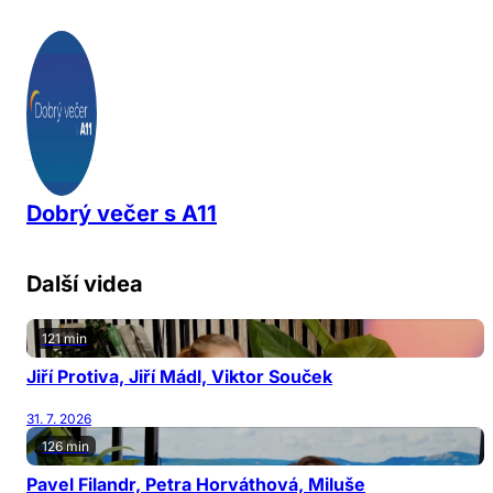
Dobrý večer s A11
Další videa
121 min
Jiří Protiva, Jiří Mádl, Viktor Souček
31. 7. 2026
126 min
Pavel Filandr, Petra Horváthová, Miluše