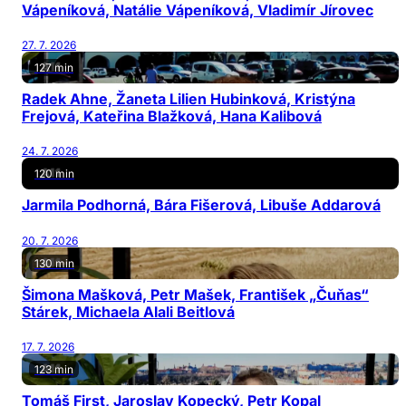
Vápeníková, Natálie Vápeníková, Vladimír Jírovec
27. 7. 2026
127 min
Radek Ahne, Žaneta Lilien Hubinková, Kristýna
Frejová, Kateřina Blažková, Hana Kalibová
24. 7. 2026
120 min
Jarmila Podhorná, Bára Fišerová, Libuše Addarová
20. 7. 2026
130 min
Šimona Mašková, Petr Mašek, František „Čuňas“
Stárek, Michaela Alali Beitlová
17. 7. 2026
123 min
Tomáš First, Jaroslav Kopecký, Petr Kopal