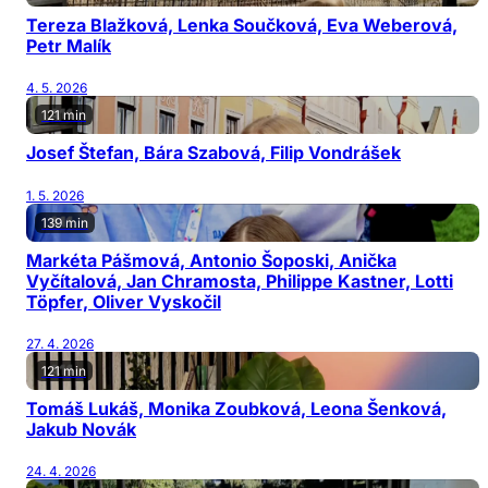
Tereza Blažková, Lenka Součková, Eva Weberová,
Petr Malík
4. 5. 2026
121 min
Josef Štefan, Bára Szabová, Filip Vondrášek
1. 5. 2026
139 min
Markéta Pášmová, Antonio Šoposki, Anička
Vyčítalová, Jan Chramosta, Philippe Kastner, Lotti
Töpfer, Oliver Vyskočil
27. 4. 2026
121 min
Tomáš Lukáš, Monika Zoubková, Leona Šenková,
Jakub Novák
24. 4. 2026