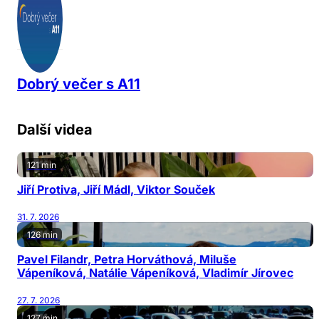
Dobrý večer s A11
Další videa
121 min
Jiří Protiva, Jiří Mádl, Viktor Souček
31. 7. 2026
126 min
Pavel Filandr, Petra Horváthová, Miluše
Vápeníková, Natálie Vápeníková, Vladimír Jírovec
27. 7. 2026
127 min