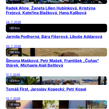
Radek Ahne, Žaneta Lilien Hubinková, Kristýna
Frejová, Kateřina Blažková, Hana Kalibová
24. 7. 2026
120 min
Jarmila Podhorná, Bára Fišerová, Libuše Addarová
20. 7. 2026
130 min
Šimona Mašková, Petr Mašek, František „Čuňas“
Stárek, Michaela Alali Beitlová
17. 7. 2026
123 min
Tomáš First, Jaroslav Kopecký, Petr Kopal
13. 7. 2026
131 min