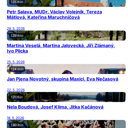
125 min
Petr Salava, MUDr. Václav Volejník, Tereza
Mátlová, Kateřina Maruchničová
29. 5. 2026
129 min
Martina Veselá, Martina Jalovecká, Jiří Zlámaný,
Ivo Plicka
25. 5. 2026
124 min
Jan Pjena Novotný, skupina Maxíci, Eva Nečasová
22. 5. 2026
121 min
Nela Boudová, Josef Klíma, Jitka Kačánová
18. 5. 2026
130 min