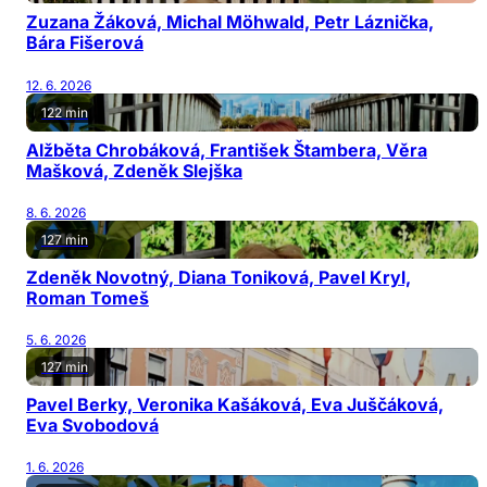
Zuzana Žáková, Michal Möhwald, Petr Láznička,
Bára Fišerová
12. 6. 2026
122 min
Alžběta Chrobáková, František Štambera, Věra
Mašková, Zdeněk Slejška
8. 6. 2026
127 min
Zdeněk Novotný, Diana Toniková, Pavel Kryl,
Roman Tomeš
5. 6. 2026
127 min
Pavel Berky, Veronika Kašáková, Eva Juščáková,
Eva Svobodová
1. 6. 2026