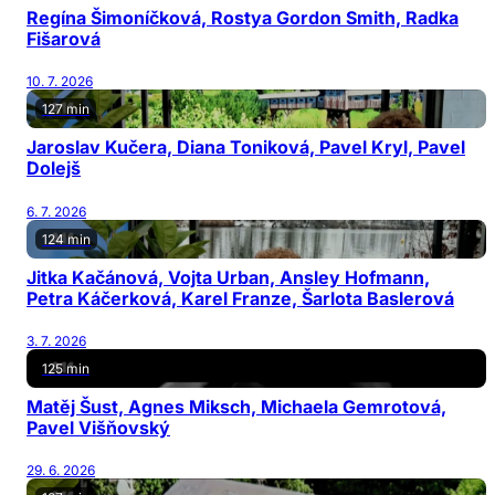
Regína Šimoníčková, Rostya Gordon Smith, Radka
Fišarová
10. 7. 2026
127 min
Jaroslav Kučera, Diana Toniková, Pavel Kryl, Pavel
Dolejš
6. 7. 2026
124 min
Jitka Kačánová, Vojta Urban, Ansley Hofmann,
Petra Káčerková, Karel Franze, Šarlota Baslerová
3. 7. 2026
125 min
Matěj Šust, Agnes Miksch, Michaela Gemrotová,
Pavel Višňovský
29. 6. 2026