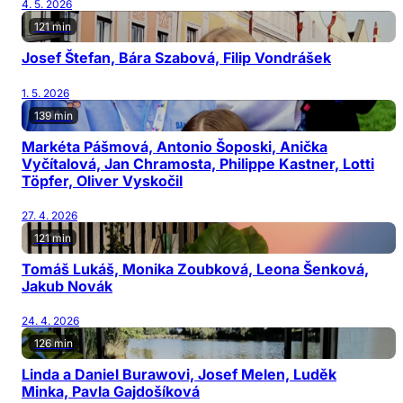
4. 5. 2026
121 min
Josef Štefan, Bára Szabová, Filip Vondrášek
1. 5. 2026
139 min
Markéta Pášmová, Antonio Šoposki, Anička
Vyčítalová, Jan Chramosta, Philippe Kastner, Lotti
Töpfer, Oliver Vyskočil
27. 4. 2026
121 min
Tomáš Lukáš, Monika Zoubková, Leona Šenková,
Jakub Novák
24. 4. 2026
126 min
Linda a Daniel Burawovi, Josef Melen, Luděk
Minka, Pavla Gajdošíková