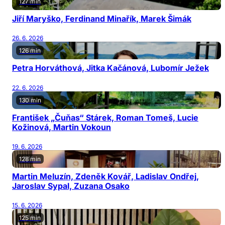
127 min
Jiří Maryško, Ferdinand Minařík, Marek Šimák
26. 6. 2026
126 min
Petra Horváthová, Jitka Kačánová, Lubomír Ježek
22. 6. 2026
130 min
František „Čuňas“ Stárek, Roman Tomeš, Lucie
Kožinová, Martin Vokoun
19. 6. 2026
128 min
Martin Meluzín, Zdeněk Kovář, Ladislav Ondřej,
Jaroslav Sypal, Zuzana Osako
15. 6. 2026
125 min