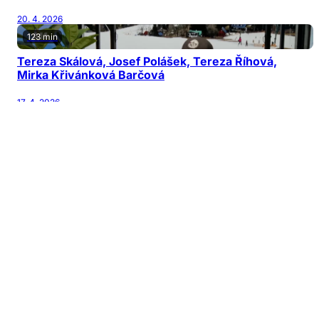
20. 4. 2026
123 min
Tereza Skálová, Josef Polášek, Tereza Říhová,
Mirka Křivánková Barčová
17. 4. 2026
122 min
Jiří Patočka, Martin Karásek, Michal Horňák,
Václav Šanda
13. 4. 2026
126 min
Jana Nagyová Pulm, Adam Kubala, Vladimír
Mikulka
10. 4. 2026
128 min
Daniel Gaňo, Patrik Parma, Jitka Kačánová, Lucie