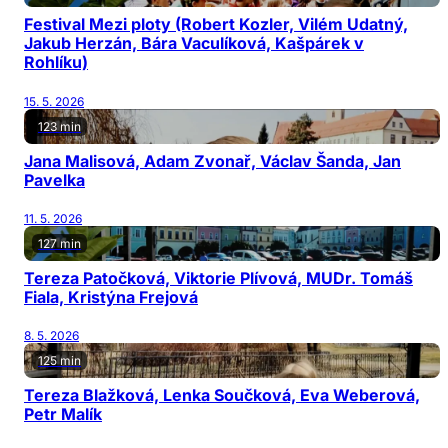
Festival Mezi ploty (Robert Kozler, Vilém Udatný,
Jakub Herzán, Bára Vaculíková, Kašpárek v
Rohlíku)
15. 5. 2026
123 min
Jana Malisová, Adam Zvonař, Václav Šanda, Jan
Pavelka
11. 5. 2026
127 min
Tereza Patočková, Viktorie Plívová, MUDr. Tomáš
Fiala, Kristýna Frejová
8. 5. 2026
125 min
Tereza Blažková, Lenka Součková, Eva Weberová,
Petr Malík