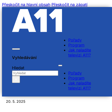
Přeskočit na hlavní obsah
Přeskočit na zápatí
Pořady
Program
Jak naladíte
televizi A11?
Vyhledávání
Jana Mudráková, Alena
Hledat
Pořady
Doláková, Petr
Program
×
Jak naladíte
Vondráček, Norbi Kovács
televizi A11?
20. 5. 2025