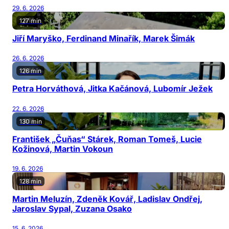
29. 6. 2026
127 min
Jiří Maryško, Ferdinand Minařík, Marek Šimák
26. 6. 2026
126 min
Petra Horváthová, Jitka Kačánová, Lubomír Ježek
22. 6. 2026
130 min
František „Čuňas“ Stárek, Roman Tomeš, Lucie
Kožinová, Martin Vokoun
19. 6. 2026
128 min
Martin Meluzín, Zdeněk Kovář, Ladislav Ondřej,
Jaroslav Sypal, Zuzana Osako
15. 6. 2026