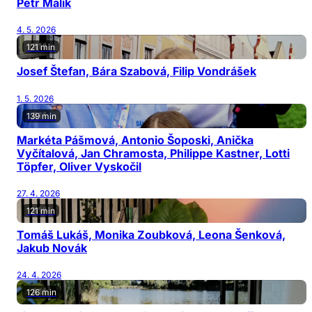
Petr Malík
4. 5. 2026
121 min
Josef Štefan, Bára Szabová, Filip Vondrášek
1. 5. 2026
139 min
Markéta Pášmová, Antonio Šoposki, Anička
Vyčítalová, Jan Chramosta, Philippe Kastner, Lotti
Töpfer, Oliver Vyskočil
27. 4. 2026
121 min
Tomáš Lukáš, Monika Zoubková, Leona Šenková,
Jakub Novák
24. 4. 2026
126 min