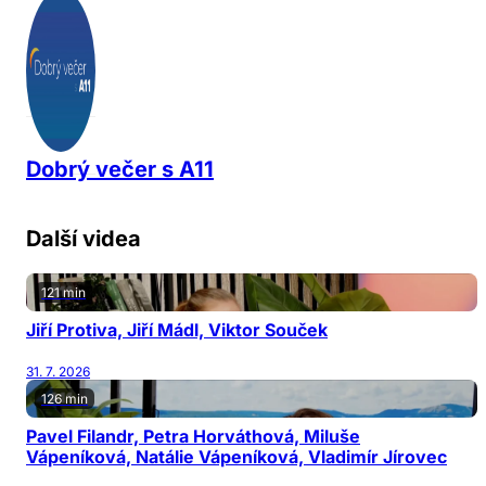
Dobrý večer s A11
Další videa
121 min
Jiří Protiva, Jiří Mádl, Viktor Souček
31. 7. 2026
126 min
Pavel Filandr, Petra Horváthová, Miluše
Vápeníková, Natálie Vápeníková, Vladimír Jírovec