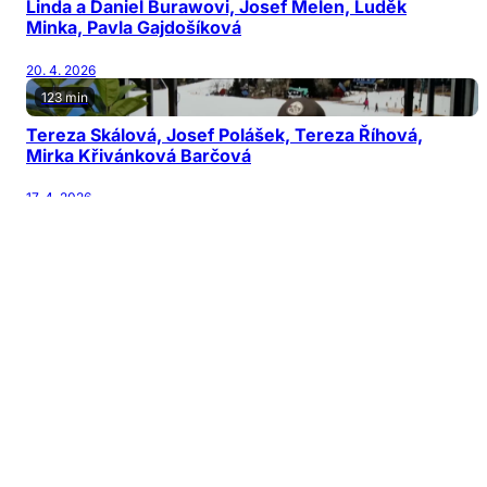
Linda a Daniel Burawovi, Josef Melen, Luděk
Minka, Pavla Gajdošíková
20. 4. 2026
123 min
Tereza Skálová, Josef Polášek, Tereza Říhová,
Mirka Křivánková Barčová
17. 4. 2026
122 min
Jiří Patočka, Martin Karásek, Michal Horňák,
Václav Šanda
13. 4. 2026
126 min
Jana Nagyová Pulm, Adam Kubala, Vladimír
Mikulka
10. 4. 2026
128 min