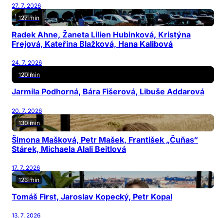
27. 7. 2026
127 min
Radek Ahne, Žaneta Lilien Hubinková, Kristýna
Frejová, Kateřina Blažková, Hana Kalibová
24. 7. 2026
120 min
Jarmila Podhorná, Bára Fišerová, Libuše Addarová
20. 7. 2026
130 min
Šimona Mašková, Petr Mašek, František „Čuňas“
Stárek, Michaela Alali Beitlová
17. 7. 2026
123 min
Tomáš First, Jaroslav Kopecký, Petr Kopal
13. 7. 2026