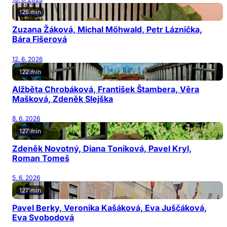
125 min
Zuzana Žáková, Michal Möhwald, Petr Láznička,
Bára Fišerová
12. 6. 2026
122 min
Alžběta Chrobáková, František Štambera, Věra
Mašková, Zdeněk Slejška
8. 6. 2026
127 min
Zdeněk Novotný, Diana Toniková, Pavel Kryl,
Roman Tomeš
5. 6. 2026
127 min
Pavel Berky, Veronika Kašáková, Eva Juščáková,
Eva Svobodová