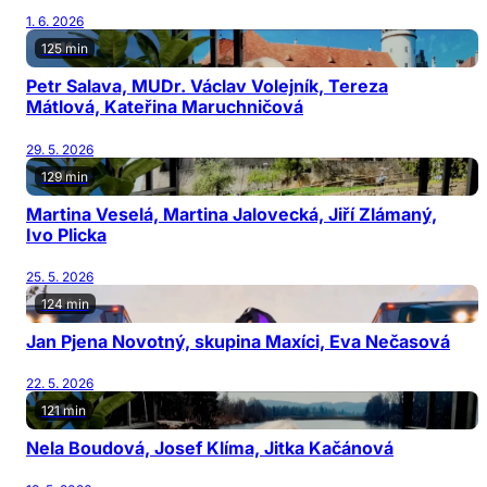
1. 6. 2026
125 min
Petr Salava, MUDr. Václav Volejník, Tereza
Mátlová, Kateřina Maruchničová
29. 5. 2026
129 min
Martina Veselá, Martina Jalovecká, Jiří Zlámaný,
Ivo Plicka
25. 5. 2026
124 min
Jan Pjena Novotný, skupina Maxíci, Eva Nečasová
22. 5. 2026
121 min
Nela Boudová, Josef Klíma, Jitka Kačánová