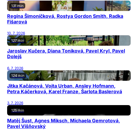
131 min
Regína Šimoníčková, Rostya Gordon Smith, Radka
Fišarová
10. 7. 2026
127 min
Jaroslav Kučera, Diana Toniková, Pavel Kryl, Pavel
Dolejš
6. 7. 2026
124 min
Jitka Kačánová, Vojta Urban, Ansley Hofmann,
Petra Káčerková, Karel Franze, Šarlota Baslerová
3. 7. 2026
125 min
Matěj Šust, Agnes Miksch, Michaela Gemrotová,
Pavel Višňovský