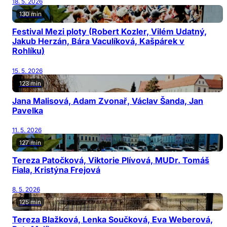
18. 5. 2026
130 min
Festival Mezi ploty (Robert Kozler, Vilém Udatný,
Jakub Herzán, Bára Vaculíková, Kašpárek v
Rohlíku)
15. 5. 2026
123 min
Jana Malisová, Adam Zvonař, Václav Šanda, Jan
Pavelka
11. 5. 2026
127 min
Tereza Patočková, Viktorie Plívová, MUDr. Tomáš
Fiala, Kristýna Frejová
8. 5. 2026
125 min
Tereza Blažková, Lenka Součková, Eva Weberová,