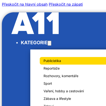
Přeskočit na hlavní obsah
Přeskočit na zápatí
/
KATEGORIE
/
Domů
Videa
Jaroslav Forejt, David Frýdl, Jakub Děkan
Publicistika
Reportáže
Rozhovory, komentáře
Sport
Jaroslav Forejt, David Frýdl, Jak
Vaření, hobby a cestování
12. 5. 2025
Zábava a lifestyle