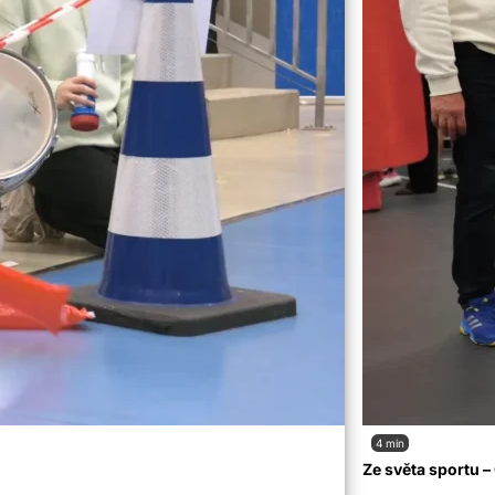
4 min
Ze světa sportu 