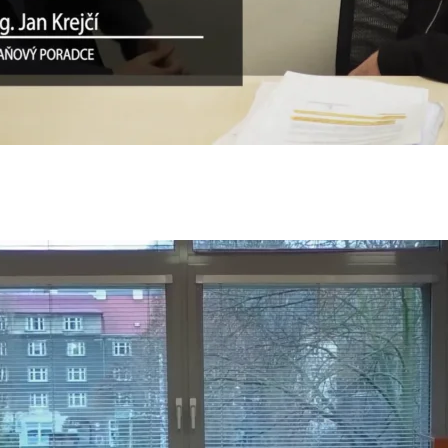
 Děkan, český zpěvák
025
re Rock, kapela
25
olář, zpěvák
25