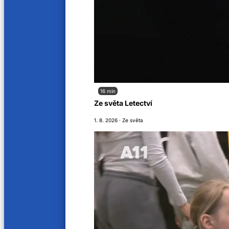
Inflagranti
Inflagr
14. 9. 2024
14. 9. 20
58 min
67 min
Acoustic A-Team
Petr 
7. 9. 2024
29. 6. 20
16 min
Ze světa Letectví
63 min
58 min
1. 8. 2026 · Ze světa
Naďa Válová, zpěvačka
Vojta
22. 6. 2024
15. 6. 20
67 min
62 min
Miloš Dodo Doležal
Petr 
8. 6. 2024
1. 6. 202
59 min
61 min