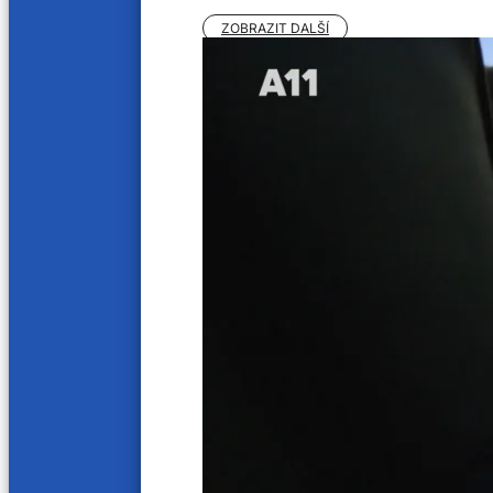
O5 a Radeček
kapela
ZOBRAZIT DALŠÍ
24. 5. 2025
17. 5. 20
78 min
71 min
Colourful People
Hana 
3. 5. 2025
19. 10. 2
72 min
64 mi
Artmosféra
Groov
12. 10. 2024
5. 10. 20
79 min
79 min
Lubomír Brabec, kytarový virtuos
Jana 
28. 9. 2024
21. 9. 20
66 min
66 min