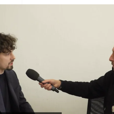
ondráček
025
 Ledecký
25