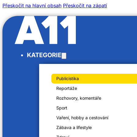
Přeskočit na hlavní obsah
Přeskočit na zápatí
/
KATEGORIE
/
Domů
Videa
Colourful People
Publicistika
Reportáže
Rozhovory, komentáře
Sport
Colourful People
Vaření, hobby a cestování
3. 5. 2025
Zábava a lifestyle