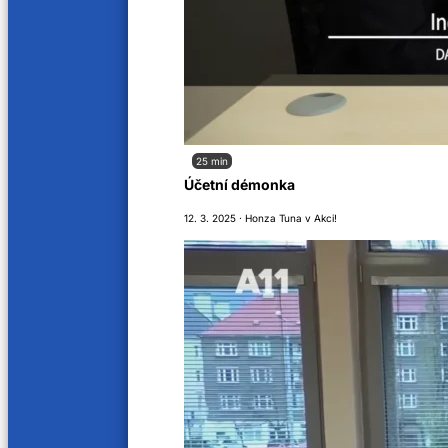
76 min
76 min
Celest & Charles, česká popová hudební
Jakub
skupina
18. 10. 2
25. 10. 2025
25 min
77 min
71 min
Účetní démonka
Luděk Minka, zpěvák, skladatel, textař
Claymo
12. 3. 2025 · Honza Tuna v Akci!
11. 10. 2025
4. 10. 20
82 min
79 min
Adam Ďurica, zpěvák, skladatel, textař,
Petr K
hudebník
20. 9. 20
27. 9. 2025
76 min
73 min