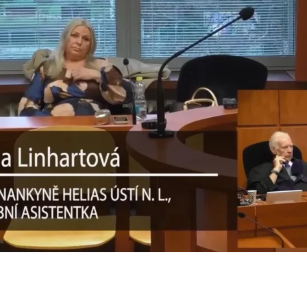
 Záhorovský, zpěvák a skladatel
5
, saxofonistka a performerka
25
 20 minutes
25
n
 Maxa, zpěvák
25