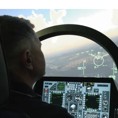
 Turbo
25
Robinson, zpěvačka
024
n
e Army
24
Rychterová, zpěvačka
24