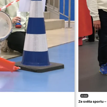
4 min
Ze světa sportu 