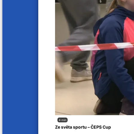
kapela Duende
David 
25. 5. 2024
18. 5. 20
60 min
59 min
Petr Kroutil a KroutiLOVE
Vlasta
11. 5. 2024
4. 5. 202
61 min
64 mi
kapela Celé znova
Michal
27. 4. 2024
20. 4. 2
66 min
65 min
4 ROCKEŘI s operní pěvkyní
Jan N
4 min
13. 4. 2024
6. 4. 202
Ze světa sportu – ČEPS Cup