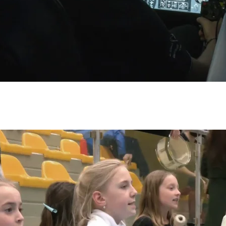
anti
24
Bende
24
 Nedvěd
24
Kocman
4