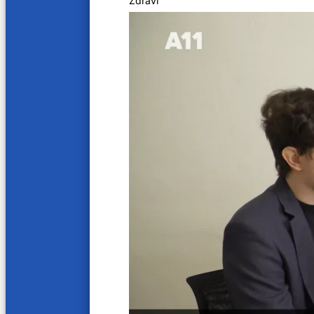
Zdraví
Hvězdná kavárna Pepy Melena
Další videa
73 min
82 min
Jary Tauber, zpěvák
Jiří V
29. 11. 2025
22. 11. 2
79 min
78 min
Karel Kahovec & Beatles Revival
Janek
15. 11. 2025
8. 11. 20