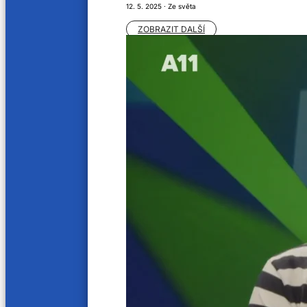
64 min
66 min
12. 5. 2025 · Ze světa
Petr Vondráček
Honza
ZOBRAZIT DALŠÍ
23. 3. 2024
16. 3. 20
60 min
56 min
Mladen Djelmo
Šárka 
9. 3. 2024
2. 3. 202