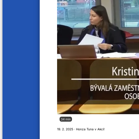
Laura a její tygři, hudební skupina
Julián
13. 9. 2025
6. 9. 202
78 min
74 min
České srdce, hudební skupina
KJ Sax
30. 8. 2025
16. 8. 20
75 min
67 min
Hynek Tomm, zpěvák
kapela
28. 6. 2025
21. 6. 20
76 min
84 mi
Zuzana H., zpěvačka
Martin
34 min
14. 6. 2025
31. 5. 20
19. 2. 2025 · Honza Tuna v Akci!
76 min
81 min