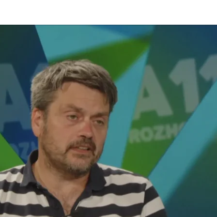
 Křížek
24
Marková, Jary Tauber
4