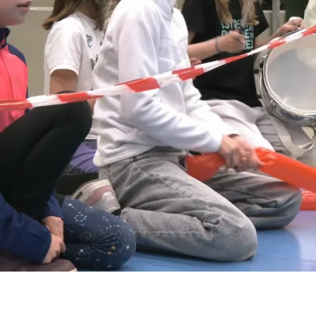
Kraus a Gipsy Brothers
24
 Horváth
4
n
 Šindelář
024
eckář
4