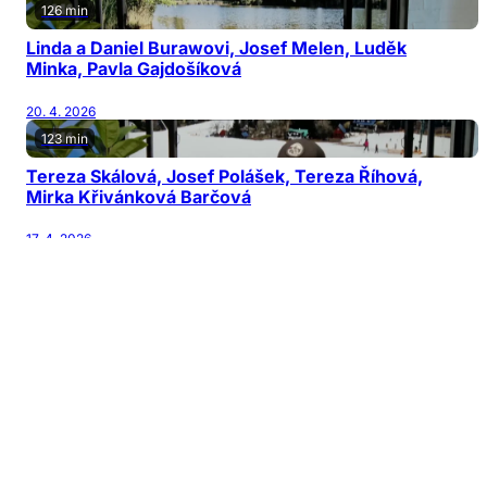
126 min
Linda a Daniel Burawovi, Josef Melen, Luděk
Minka, Pavla Gajdošíková
20. 4. 2026
123 min
Tereza Skálová, Josef Polášek, Tereza Říhová,
Mirka Křivánková Barčová
17. 4. 2026
122 min
Jiří Patočka, Martin Karásek, Michal Horňák,
Václav Šanda
13. 4. 2026
126 min
Jana Nagyová Pulm, Adam Kubala, Vladimír
Mikulka