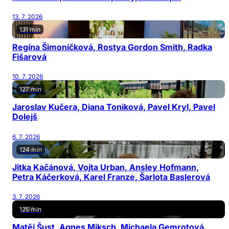
13. 7. 2026
131 min
Regína Šimoníčková, Rostya Gordon Smith, Radka
Fišarová
10. 7. 2026
127 min
Jaroslav Kučera, Diana Toniková, Pavel Kryl, Pavel
Dolejš
6. 7. 2026
124 min
Jitka Kačánová, Vojta Urban, Ansley Hofmann,
Petra Káčerková, Karel Franze, Šarlota Baslerová
3. 7. 2026
125 min
Matěj Šust, Agnes Miksch, Michaela Gemrotová,