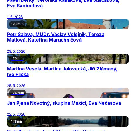
Pavel Berky, Veronika Kašáková, Eva Juščáková,
Eva Svobodová
1. 6. 2026
125 min
Petr Salava, MUDr. Václav Volejník, Tereza
Mátlová, Kateřina Maruchničová
29. 5. 2026
129 min
Martina Veselá, Martina Jalovecká, Jiří Zlámaný,
Ivo Plicka
25. 5. 2026
124 min
Jan Pjena Novotný, skupina Maxíci, Eva Nečasová
22. 5. 2026
121 min