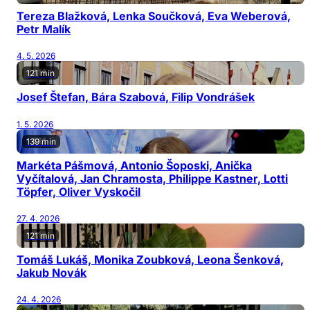
Tereza Blažková, Lenka Součková, Eva Weberová,
Petr Malík
4. 5. 2026
121 min
Josef Štefan, Bára Szabová, Filip Vondrášek
1. 5. 2026
139 min
Markéta Pášmová, Antonio Šoposki, Anička
Vyčítalová, Jan Chramosta, Philippe Kastner, Lotti
Töpfer, Oliver Vyskočil
27. 4. 2026
121 min
Tomáš Lukáš, Monika Zoubková, Leona Šenková,
Jakub Novák
24. 4. 2026