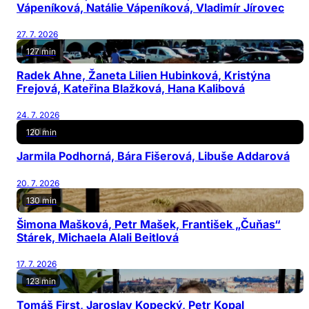
Vápeníková, Natálie Vápeníková, Vladimír Jírovec
27. 7. 2026
127 min
Radek Ahne, Žaneta Lilien Hubinková, Kristýna
Frejová, Kateřina Blažková, Hana Kalibová
24. 7. 2026
120 min
Jarmila Podhorná, Bára Fišerová, Libuše Addarová
20. 7. 2026
130 min
Šimona Mašková, Petr Mašek, František „Čuňas“
Stárek, Michaela Alali Beitlová
17. 7. 2026
123 min
Tomáš First, Jaroslav Kopecký, Petr Kopal