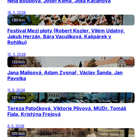
Nela Boudová, Josef Klíma, Jitka Kačánová
18. 5. 2026
130 min
Festival Mezi ploty (Robert Kozler, Vilém Udatný,
Jakub Herzán, Bára Vaculíková, Kašpárek v
Rohlíku)
15. 5. 2026
123 min
Jana Malisová, Adam Zvonař, Václav Šanda, Jan
Pavelka
11. 5. 2026
127 min
Tereza Patočková, Viktorie Plívová, MUDr. Tomáš
Fiala, Kristýna Frejová
8. 5. 2026
125 min