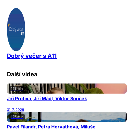
Dobrý večer s A11
Další videa
121 min
Jiří Protiva, Jiří Mádl, Viktor Souček
31. 7. 2026
126 min
Pavel Filandr, Petra Horváthová, Miluše