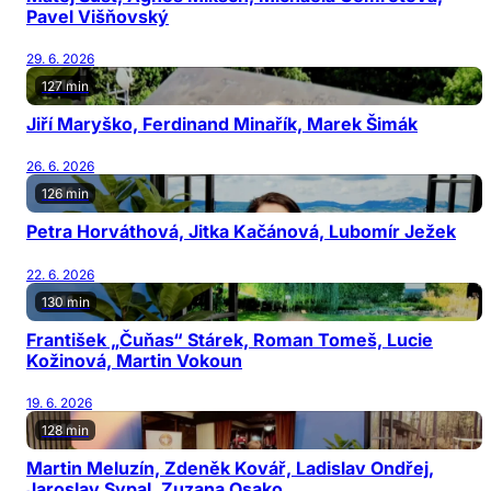
Pavel Višňovský
29. 6. 2026
127 min
Jiří Maryško, Ferdinand Minařík, Marek Šimák
26. 6. 2026
126 min
Petra Horváthová, Jitka Kačánová, Lubomír Ježek
22. 6. 2026
130 min
František „Čuňas“ Stárek, Roman Tomeš, Lucie
Kožinová, Martin Vokoun
19. 6. 2026
128 min
Martin Meluzín, Zdeněk Kovář, Ladislav Ondřej,
Jaroslav Sypal, Zuzana Osako