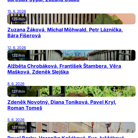
15. 6. 2026
125 min
Zuzana Žáková, Michal Möhwald, Petr Láznička,
Bára Fišerová
12. 6. 2026
122 min
Alžběta Chrobáková, František Štambera, Věra
Mašková, Zdeněk Slejška
8. 6. 2026
127 min
Zdeněk Novotný, Diana Toniková, Pavel Kryl,
Roman Tomeš
5. 6. 2026
127 min