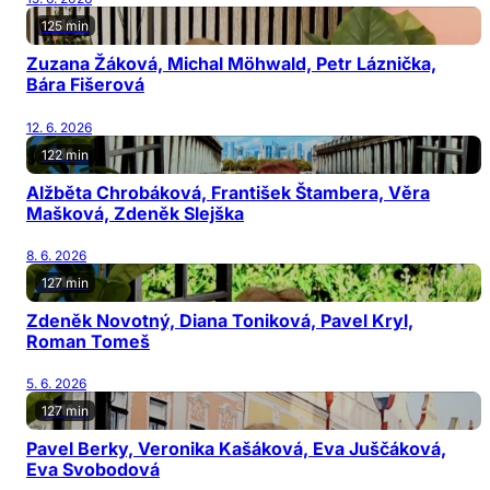
125 min
Zuzana Žáková, Michal Möhwald, Petr Láznička,
Bára Fišerová
12. 6. 2026
122 min
Alžběta Chrobáková, František Štambera, Věra
Mašková, Zdeněk Slejška
8. 6. 2026
127 min
Zdeněk Novotný, Diana Toniková, Pavel Kryl,
Roman Tomeš
5. 6. 2026
127 min
Pavel Berky, Veronika Kašáková, Eva Juščáková,
Eva Svobodová