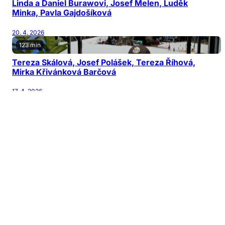
Linda a Daniel Burawovi, Josef Melen, Luděk
Minka, Pavla Gajdošíková
20. 4. 2026
123 min
Tereza Skálová, Josef Polášek, Tereza Říhová,
Mirka Křivánková Barčová
17. 4. 2026
122 min
Jiří Patočka, Martin Karásek, Michal Horňák,
Václav Šanda
13. 4. 2026
126 min
Jana Nagyová Pulm, Adam Kubala, Vladimír
Mikulka
10. 4. 2026
128 min