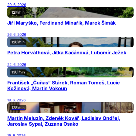
29. 6. 2026
127 min
Jiří Maryško, Ferdinand Minařík, Marek Šimák
26. 6. 2026
126 min
Petra Horváthová, Jitka Kačánová, Lubomír Ježek
22. 6. 2026
130 min
František „Čuňas“ Stárek, Roman Tomeš, Lucie
Kožinová, Martin Vokoun
19. 6. 2026
128 min
Martin Meluzín, Zdeněk Kovář, Ladislav Ondřej,
Jaroslav Sypal, Zuzana Osako
15. 6. 2026