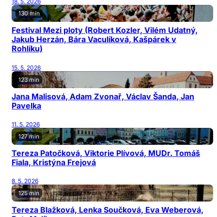
18. 5. 2026
130 min
Festival Mezi ploty (Robert Kozler, Vilém Udatný,
Jakub Herzán, Bára Vaculíková, Kašpárek v
Rohlíku)
15. 5. 2026
123 min
Jana Malisová, Adam Zvonař, Václav Šanda, Jan
Pavelka
11. 5. 2026
127 min
Tereza Patočková, Viktorie Plívová, MUDr. Tomáš
Fiala, Kristýna Frejová
8. 5. 2026
125 min
Tereza Blažková, Lenka Součková, Eva Weberová,