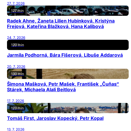
27. 7. 2026
127 min
Radek Ahne, Žaneta Lilien Hubinková, Kristýna
Frejová, Kateřina Blažková, Hana Kalibová
24. 7. 2026
120 min
Jarmila Podhorná, Bára Fišerová, Libuše Addarová
20. 7. 2026
130 min
Šimona Mašková, Petr Mašek, František „Čuňas“
Stárek, Michaela Alali Beitlová
17. 7. 2026
123 min
Tomáš First, Jaroslav Kopecký, Petr Kopal
13. 7. 2026