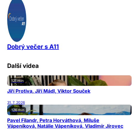
Dobrý večer s A11
Další videa
121 min
Jiří Protiva, Jiří Mádl, Viktor Souček
31. 7. 2026
126 min
Pavel Filandr, Petra Horváthová, Miluše
Vápeníková, Natálie Vápeníková, Vladimír Jírovec