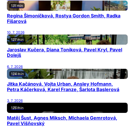
131 min
Regína Šimoníčková, Rostya Gordon Smith, Radka
Fišarová
10. 7. 2026
127 min
Jaroslav Kučera, Diana Toniková, Pavel Kryl, Pavel
Dolejš
6. 7. 2026
124 min
Jitka Kačánová, Vojta Urban, Ansley Hofmann,
Petra Káčerková, Karel Franze, Šarlota Baslerová
3. 7. 2026
125 min
Matěj Šust, Agnes Miksch, Michaela Gemrotová,
Pavel Višňovský