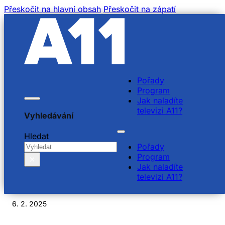
Přeskočit na hlavní obsah
Přeskočit na zápatí
Pořady
Program
Jak naladíte
televizi A11?
Vyhledávání
Petr Firman, David Šír,
Hledat
Pořady
Zuska Velichová, Vašek
Program
×
Jak naladíte
EN
televizi A11?
6. 2. 2025