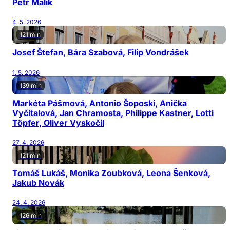
Petr Malík
4. 5. 2026
121 min
Josef Štefan, Bára Szabová, Filip Vondrášek
1. 5. 2026
139 min
Markéta Pášmová, Antonio Šoposki, Anička
Vyčítalová, Jan Chramosta, Philippe Kastner, Lotti
Töpfer, Oliver Vyskočil
27. 4. 2026
121 min
Tomáš Lukáš, Monika Zoubková, Leona Šenková,
Jakub Novák
24. 4. 2026
126 min