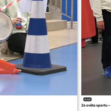
4 min
Ze světa sportu 