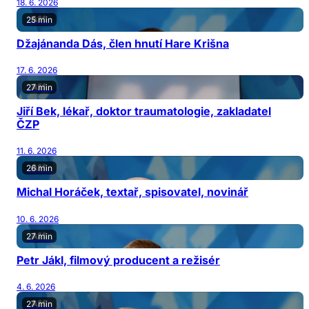
18. 6. 2026
25 min
Džajánanda Dás, člen hnutí Hare Krišna
17. 6. 2026
27 min
Jiří Bek, lékař, doktor traumatologie, zakladatel
ČZP
11. 6. 2026
26 min
Michal Horáček, textař, spisovatel, novinář
10. 6. 2026
27 min
Petr Jákl, filmový producent a režisér
4. 6. 2026
27 min