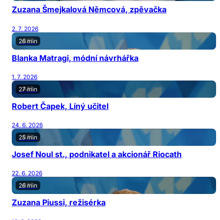
Zuzana Šmejkalová Němcová, zpěvačka
2. 7. 2026
26 min
Blanka Matragi, módní návrhářka
1. 7. 2026
27 min
Robert Čapek, Líný učitel
24. 6. 2026
25 min
Josef Noul st., podnikatel a akcionář Riocath
22. 6. 2026
26 min
Zuzana Piussi, režisérka