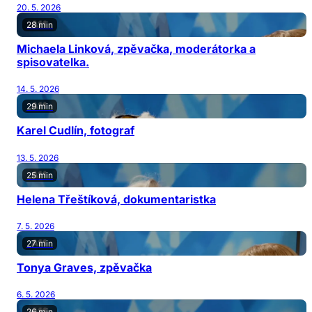
20. 5. 2026
28 min
Michaela Linková, zpěvačka, moderátorka a
spisovatelka.
14. 5. 2026
29 min
Karel Cudlín, fotograf
13. 5. 2026
25 min
Helena Třeštíková, dokumentaristka
7. 5. 2026
27 min
Tonya Graves, zpěvačka
6. 5. 2026
26 min