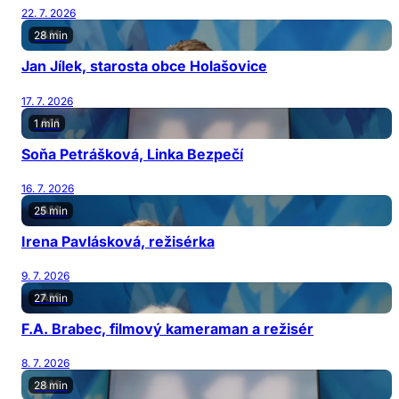
22. 7. 2026
28 min
Jan Jílek, starosta obce Holašovice
17. 7. 2026
1 min
Soňa Petrášková, Linka Bezpečí
16. 7. 2026
25 min
Irena Pavlásková, režisérka
9. 7. 2026
27 min
F.A. Brabec, filmový kameraman a režisér
8. 7. 2026
28 min