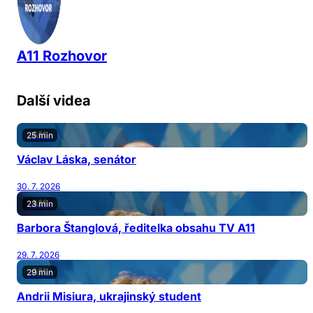
A11 Rozhovor
Další videa
25 min
Václav Láska, senátor
30. 7. 2026
23 min
Barbora Štanglová, ředitelka obsahu TV A11
29. 7. 2026
29 min
Andrii Misiura, ukrajinský student