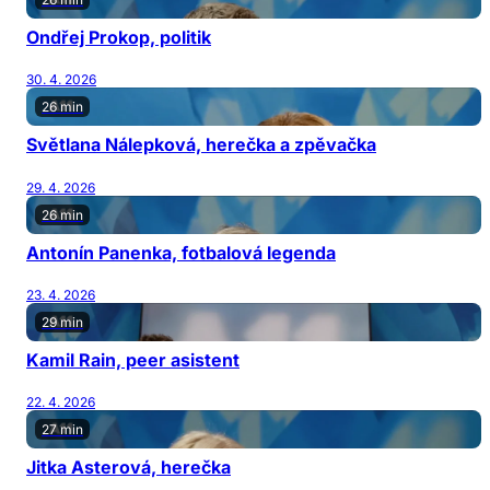
Ondřej Prokop, politik
30. 4. 2026
26 min
Světlana Nálepková, herečka a zpěvačka
29. 4. 2026
26 min
Antonín Panenka, fotbalová legenda
23. 4. 2026
29 min
Kamil Rain, peer asistent
22. 4. 2026
27 min
Jitka Asterová, herečka