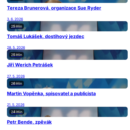
Tereza Brunerová, organizace Sue Ryder
3. 6. 2026
25 min
Tomáš Lukášek, dostihový jezdec
28. 5. 2026
25 min
Jiří Werich Petrášek
27. 5. 2026
26 min
Martin Vopěnka, spisovatel a publicista
21. 5. 2026
24 min
Petr Bende, zpěvák