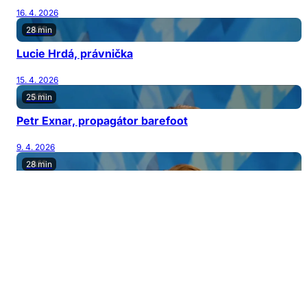
16. 4. 2026
28 min
Lucie Hrdá, právnička
15. 4. 2026
25 min
Petr Exnar, propagátor barefoot
9. 4. 2026
28 min
Bára Šporclová Kodetová, herečka a zpěvačka
8. 4. 2026
27 min
Mário Bihári, muzikant
2. 4. 2026
26 min