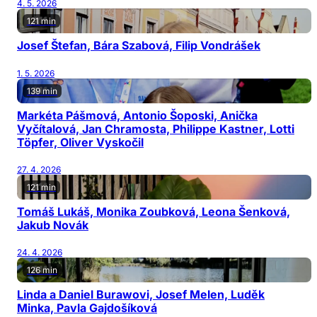
4. 5. 2026
121 min
Josef Štefan, Bára Szabová, Filip Vondrášek
1. 5. 2026
139 min
Markéta Pášmová, Antonio Šoposki, Anička
Vyčítalová, Jan Chramosta, Philippe Kastner, Lotti
Töpfer, Oliver Vyskočil
27. 4. 2026
121 min
Tomáš Lukáš, Monika Zoubková, Leona Šenková,
Jakub Novák
24. 4. 2026
126 min
Linda a Daniel Burawovi, Josef Melen, Luděk
Minka, Pavla Gajdošíková