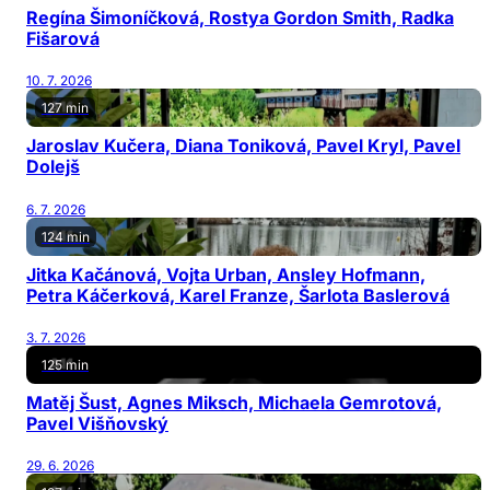
Regína Šimoníčková, Rostya Gordon Smith, Radka
Fišarová
10. 7. 2026
127 min
Jaroslav Kučera, Diana Toniková, Pavel Kryl, Pavel
Dolejš
6. 7. 2026
124 min
Jitka Kačánová, Vojta Urban, Ansley Hofmann,
Petra Káčerková, Karel Franze, Šarlota Baslerová
3. 7. 2026
125 min
Matěj Šust, Agnes Miksch, Michaela Gemrotová,
Pavel Višňovský
29. 6. 2026