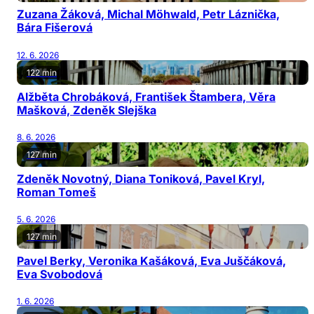
Zuzana Žáková, Michal Möhwald, Petr Láznička,
Bára Fišerová
12. 6. 2026
122 min
Alžběta Chrobáková, František Štambera, Věra
Mašková, Zdeněk Slejška
8. 6. 2026
127 min
Zdeněk Novotný, Diana Toniková, Pavel Kryl,
Roman Tomeš
5. 6. 2026
127 min
Pavel Berky, Veronika Kašáková, Eva Juščáková,
Eva Svobodová
1. 6. 2026