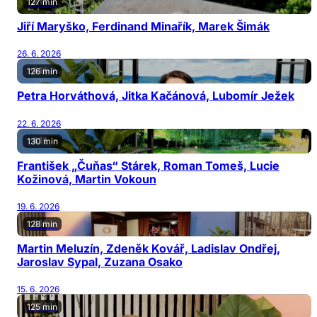
127 min
Jiří Maryško, Ferdinand Minařík, Marek Šimák
26. 6. 2026
126 min
Petra Horváthová, Jitka Kačánová, Lubomír Ježek
22. 6. 2026
130 min
František „Čuňas“ Stárek, Roman Tomeš, Lucie
Kožinová, Martin Vokoun
19. 6. 2026
128 min
Martin Meluzín, Zdeněk Kovář, Ladislav Ondřej,
Jaroslav Sypal, Zuzana Osako
15. 6. 2026
125 min