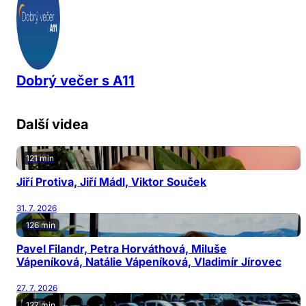
Dobrý večer s A11
Další videa
121 min
Jiří Protiva, Jiří Mádl, Viktor Souček
31. 7. 2026
126 min
Pavel Filandr, Petra Horváthová, Miluše
Vápeníková, Natálie Vápeníková, Vladimír Jírovec
27. 7. 2026
127 min