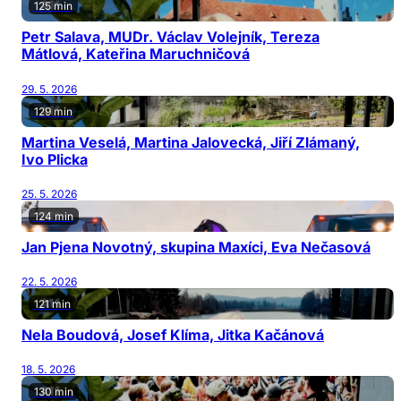
125 min
Petr Salava, MUDr. Václav Volejník, Tereza
Mátlová, Kateřina Maruchničová
29. 5. 2026
129 min
Martina Veselá, Martina Jalovecká, Jiří Zlámaný,
Ivo Plicka
25. 5. 2026
124 min
Jan Pjena Novotný, skupina Maxíci, Eva Nečasová
22. 5. 2026
121 min
Nela Boudová, Josef Klíma, Jitka Kačánová
18. 5. 2026
130 min