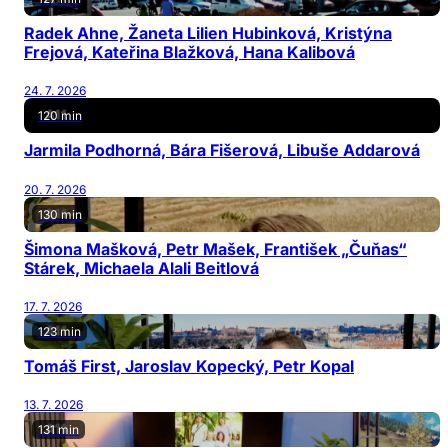
Radek Ahne, Žaneta Lilien Hubinková, Kristýna
Frejová, Kateřina Blažková, Hana Kalibová
24. 7. 2026
120 min
Jarmila Podhorná, Bára Fišerová, Libuše Addarová
20. 7. 2026
130 min
Šimona Mašková, Petr Mašek, František „Čuňas“
Stárek, Michaela Alali Beitlová
17. 7. 2026
123 min
Tomáš First, Jaroslav Kopecký, Petr Kopal
13. 7. 2026
131 min