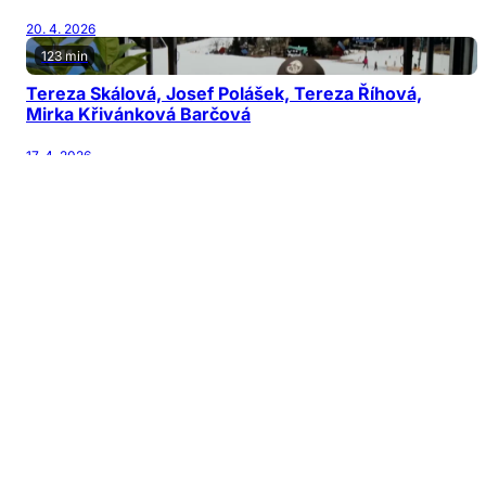
20. 4. 2026
123 min
Tereza Skálová, Josef Polášek, Tereza Říhová,
Mirka Křivánková Barčová
17. 4. 2026
122 min
Jiří Patočka, Martin Karásek, Michal Horňák,
Václav Šanda
13. 4. 2026
126 min
Jana Nagyová Pulm, Adam Kubala, Vladimír
Mikulka
10. 4. 2026
128 min
Daniel Gaňo, Patrik Parma, Jitka Kačánová, Lucie