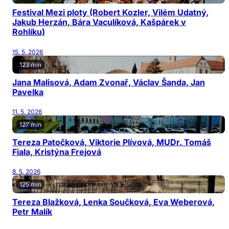
Festival Mezi ploty (Robert Kozler, Vilém Udatný,
Jakub Herzán, Bára Vaculíková, Kašpárek v
Rohlíku)
15. 5. 2026
123 min
Jana Malisová, Adam Zvonař, Václav Šanda, Jan
Pavelka
11. 5. 2026
127 min
Tereza Patočková, Viktorie Plívová, MUDr. Tomáš
Fiala, Kristýna Frejová
8. 5. 2026
125 min
Tereza Blažková, Lenka Součková, Eva Weberová,
Petr Malík