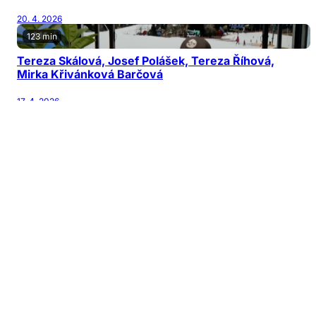
20. 4. 2026
123 min
Tereza Skálová, Josef Polášek, Tereza Říhová,
Mirka Křivánková Barčová
17. 4. 2026
122 min
Jiří Patočka, Martin Karásek, Michal Horňák,
Václav Šanda
13. 4. 2026
126 min
Jana Nagyová Pulm, Adam Kubala, Vladimír
Mikulka
10. 4. 2026
128 min
Daniel Gaňo, Patrik Parma, Jitka Kačánová, Lucie