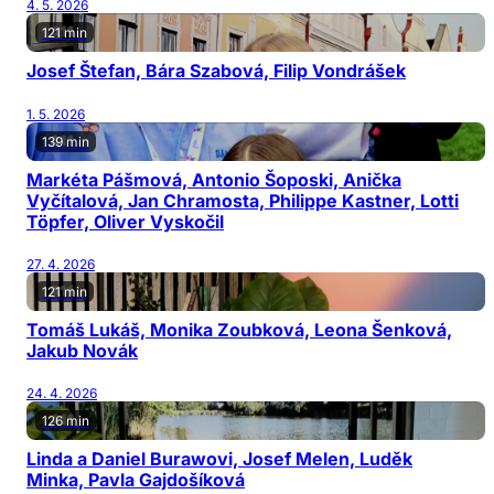
4. 5. 2026
121 min
Josef Štefan, Bára Szabová, Filip Vondrášek
1. 5. 2026
139 min
Markéta Pášmová, Antonio Šoposki, Anička
Vyčítalová, Jan Chramosta, Philippe Kastner, Lotti
Töpfer, Oliver Vyskočil
27. 4. 2026
121 min
Tomáš Lukáš, Monika Zoubková, Leona Šenková,
Jakub Novák
24. 4. 2026
126 min
Linda a Daniel Burawovi, Josef Melen, Luděk
Minka, Pavla Gajdošíková