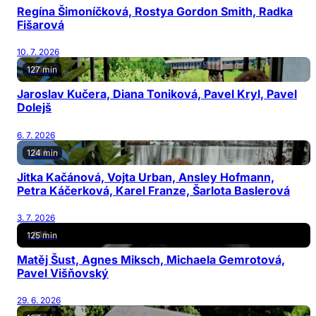
Regína Šimoníčková, Rostya Gordon Smith, Radka
Fišarová
10. 7. 2026
127 min
Jaroslav Kučera, Diana Toniková, Pavel Kryl, Pavel
Dolejš
6. 7. 2026
124 min
Jitka Kačánová, Vojta Urban, Ansley Hofmann,
Petra Káčerková, Karel Franze, Šarlota Baslerová
3. 7. 2026
125 min
Matěj Šust, Agnes Miksch, Michaela Gemrotová,
Pavel Višňovský
29. 6. 2026