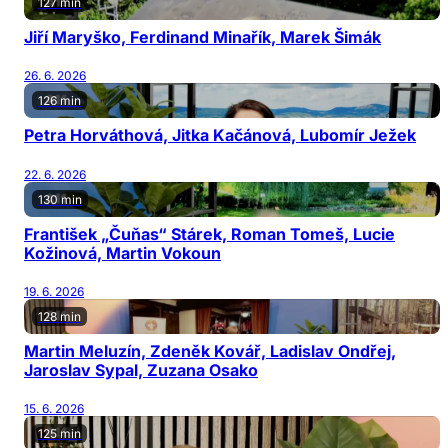
127 min
Jiří Maryško, Ferdinand Minařík, Marek Šimák
26. 6. 2026
126 min
Petra Horváthová, Jitka Kačánová, Lubomír Ježek
22. 6. 2026
130 min
František „Čuňas“ Stárek, Roman Tomeš, Lucie
Kožinová, Martin Vokoun
19. 6. 2026
128 min
Martin Meluzín, Zdeněk Kovář, Ladislav Ondřej,
Jaroslav Sypal, Zuzana Osako
15. 6. 2026
125 min