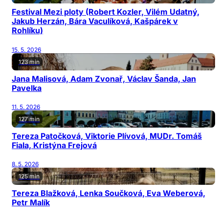
Festival Mezi ploty (Robert Kozler, Vilém Udatný,
Jakub Herzán, Bára Vaculíková, Kašpárek v
Rohlíku)
15. 5. 2026
123 min
Jana Malisová, Adam Zvonař, Václav Šanda, Jan
Pavelka
11. 5. 2026
127 min
Tereza Patočková, Viktorie Plívová, MUDr. Tomáš
Fiala, Kristýna Frejová
8. 5. 2026
125 min
Tereza Blažková, Lenka Součková, Eva Weberová,
Petr Malík