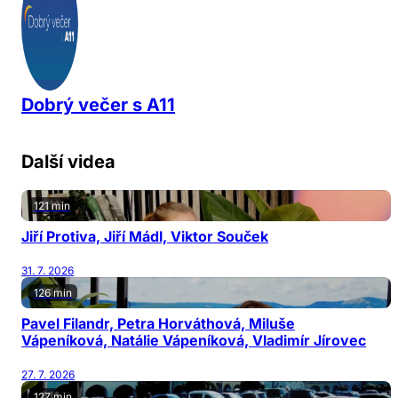
Dobrý večer s A11
Další videa
121 min
Jiří Protiva, Jiří Mádl, Viktor Souček
31. 7. 2026
126 min
Pavel Filandr, Petra Horváthová, Miluše
Vápeníková, Natálie Vápeníková, Vladimír Jírovec
27. 7. 2026
127 min