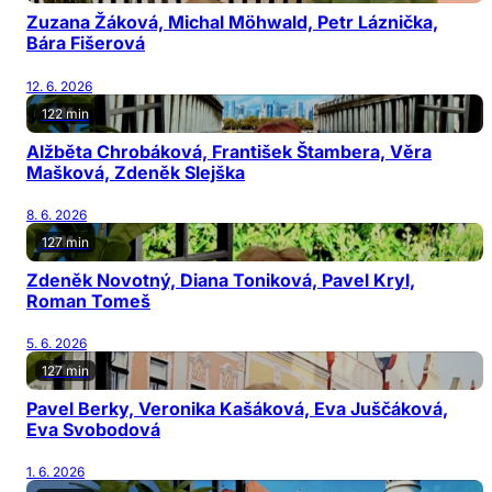
Zuzana Žáková, Michal Möhwald, Petr Láznička,
Bára Fišerová
12. 6. 2026
122 min
Alžběta Chrobáková, František Štambera, Věra
Mašková, Zdeněk Slejška
8. 6. 2026
127 min
Zdeněk Novotný, Diana Toniková, Pavel Kryl,
Roman Tomeš
5. 6. 2026
127 min
Pavel Berky, Veronika Kašáková, Eva Juščáková,
Eva Svobodová
1. 6. 2026