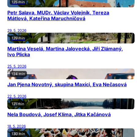
125 min
Petr Salava, MUDr. Václav Volejník, Tereza
Mátlová, Kateřina Maruchničová
29. 5. 2026
129 min
Martina Veselá, Martina Jalovecká, Jiří Zlámaný,
Ivo Plicka
25. 5. 2026
124 min
Jan Pjena Novotný, skupina Maxíci, Eva Nečasová
22. 5. 2026
121 min
Nela Boudová, Josef Klíma, Jitka Kačánová
18. 5. 2026
130 min