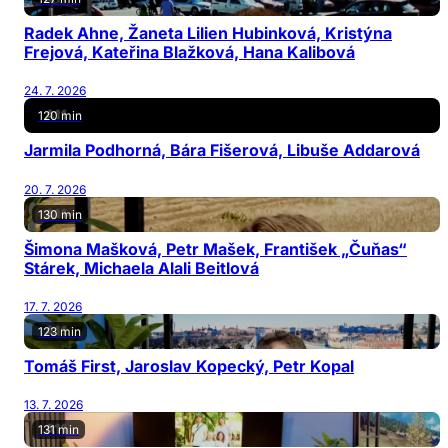
Radek Ahne, Žaneta Lilien Hubinková, Kristýna
Frejová, Kateřina Blažková, Hana Kalibová
24. 7. 2026
120 min
Jarmila Podhorná, Bára Fišerová, Libuše Addarová
20. 7. 2026
130 min
Šimona Mašková, Petr Mašek, František „Čuňas“
Stárek, Michaela Alali Beitlová
17. 7. 2026
123 min
Tomáš First, Jaroslav Kopecký, Petr Kopal
13. 7. 2026
131 min