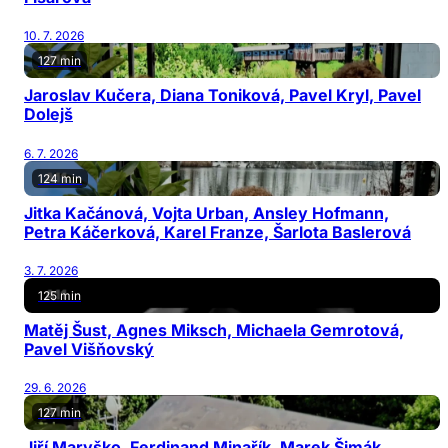
10. 7. 2026
127 min
Jaroslav Kučera, Diana Toniková, Pavel Kryl, Pavel
Dolejš
6. 7. 2026
124 min
Jitka Kačánová, Vojta Urban, Ansley Hofmann,
Petra Káčerková, Karel Franze, Šarlota Baslerová
3. 7. 2026
125 min
Matěj Šust, Agnes Miksch, Michaela Gemrotová,
Pavel Višňovský
29. 6. 2026
127 min
Jiří Maryško, Ferdinand Minařík, Marek Šimák