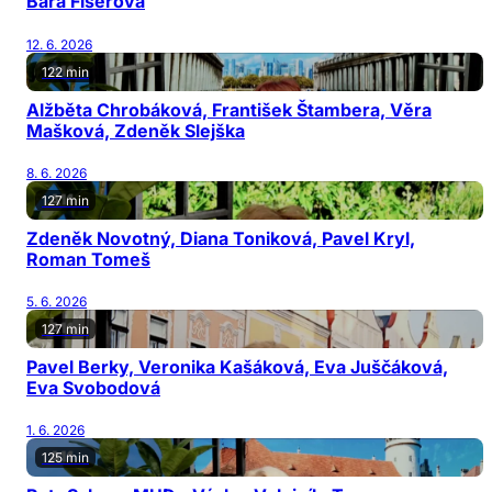
Bára Fišerová
12. 6. 2026
122 min
Alžběta Chrobáková, František Štambera, Věra
Mašková, Zdeněk Slejška
8. 6. 2026
127 min
Zdeněk Novotný, Diana Toniková, Pavel Kryl,
Roman Tomeš
5. 6. 2026
127 min
Pavel Berky, Veronika Kašáková, Eva Juščáková,
Eva Svobodová
1. 6. 2026
125 min