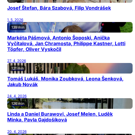
Josef Štefan, Bára Szabová, Filip Vondrášek
1. 5. 2026
139 min
Markéta Pášmová, Antonio Šoposki, Anička
Vyčítalová, Jan Chramosta, Philippe Kastner, Lotti
Töpfer, Oliver Vyskočil
27. 4. 2026
121 min
Tomáš Lukáš, Monika Zoubková, Leona Šenková,
Jakub Novák
24. 4. 2026
126 min
Linda a Daniel Burawovi, Josef Melen, Luděk
Minka, Pavla Gajdošíková
20. 4. 2026