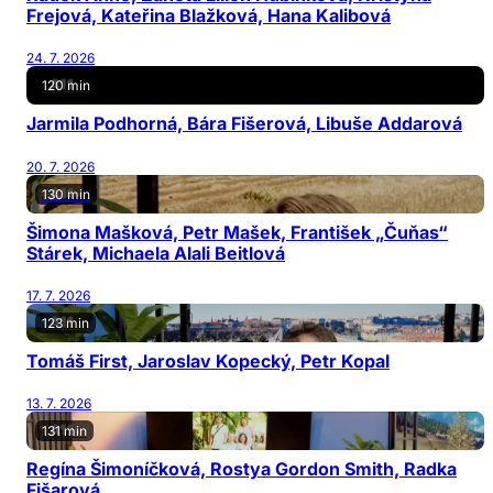
Frejová, Kateřina Blažková, Hana Kalibová
24. 7. 2026
120 min
Jarmila Podhorná, Bára Fišerová, Libuše Addarová
20. 7. 2026
130 min
Šimona Mašková, Petr Mašek, František „Čuňas“
Stárek, Michaela Alali Beitlová
17. 7. 2026
123 min
Tomáš First, Jaroslav Kopecký, Petr Kopal
13. 7. 2026
131 min
Regína Šimoníčková, Rostya Gordon Smith, Radka
Fišarová