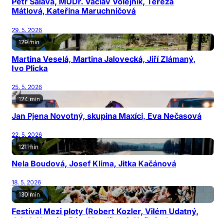
Petr Salava, MUDr. Václav Volejník, Tereza
Mátlová, Kateřina Maruchničová
29. 5. 2026
129 min
Martina Veselá, Martina Jalovecká, Jiří Zlámaný,
Ivo Plicka
25. 5. 2026
124 min
Jan Pjena Novotný, skupina Maxíci, Eva Nečasová
22. 5. 2026
121 min
Nela Boudová, Josef Klíma, Jitka Kačánová
18. 5. 2026
130 min
Festival Mezi ploty (Robert Kozler, Vilém Udatný,