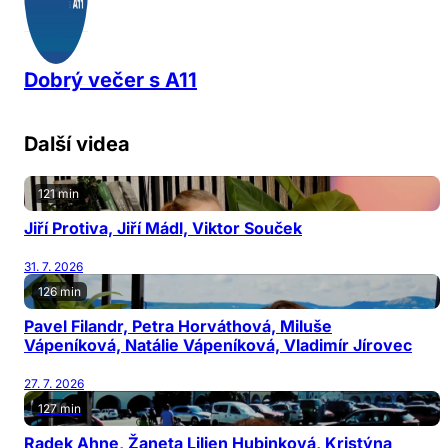
Dobrý večer s A11
Další videa
121 min
Jiří Protiva, Jiří Mádl, Viktor Souček
31. 7. 2026
126 min
Pavel Filandr, Petra Horváthová, Miluše
Vápeníková, Natálie Vápeníková, Vladimír Jírovec
27. 7. 2026
127 min
Radek Ahne, Žaneta Lilien Hubinková, Kristýna