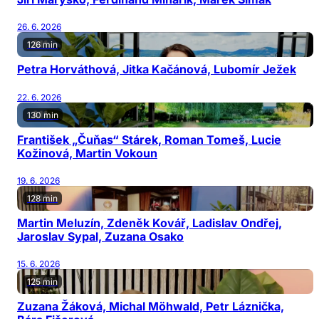
26. 6. 2026
126 min
Petra Horváthová, Jitka Kačánová, Lubomír Ježek
22. 6. 2026
130 min
František „Čuňas“ Stárek, Roman Tomeš, Lucie
Kožinová, Martin Vokoun
19. 6. 2026
128 min
Martin Meluzín, Zdeněk Kovář, Ladislav Ondřej,
Jaroslav Sypal, Zuzana Osako
15. 6. 2026
125 min
Zuzana Žáková, Michal Möhwald, Petr Láznička,