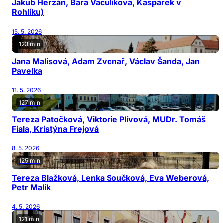
Jakub Herzán, Bára Vaculíková, Kašpárek v
Rohlíku)
15. 5. 2026
123 min
Jana Malisová, Adam Zvonař, Václav Šanda, Jan
Pavelka
11. 5. 2026
127 min
Tereza Patočková, Viktorie Plívová, MUDr. Tomáš
Fiala, Kristýna Frejová
8. 5. 2026
125 min
Tereza Blažková, Lenka Součková, Eva Weberová,
Petr Malík
4. 5. 2026
121 min