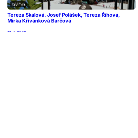
123 min
Tereza Skálová, Josef Polášek, Tereza Říhová,
Mirka Křivánková Barčová
17. 4. 2026
122 min
Jiří Patočka, Martin Karásek, Michal Horňák,
Václav Šanda
13. 4. 2026
126 min
Jana Nagyová Pulm, Adam Kubala, Vladimír
Mikulka
10. 4. 2026
128 min
Daniel Gaňo, Patrik Parma, Jitka Kačánová, Lucie
Bílá