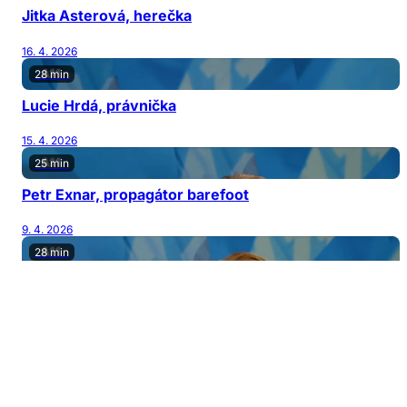
Jitka Asterová, herečka
16. 4. 2026
28 min
Lucie Hrdá, právnička
15. 4. 2026
25 min
Petr Exnar, propagátor barefoot
9. 4. 2026
28 min
Bára Šporclová Kodetová, herečka a zpěvačka
8. 4. 2026
27 min
Mário Bihári, muzikant