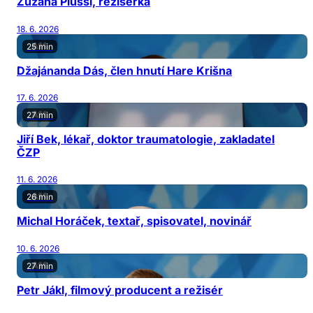
Zuzana Piussi, režisérka
18. 6. 2026
25 min
Džajánanda Dás, člen hnutí Hare Krišna
17. 6. 2026
27 min
Jiří Bek, lékař, doktor traumatologie, zakladatel
ČZP
11. 6. 2026
26 min
Michal Horáček, textař, spisovatel, novinář
10. 6. 2026
27 min
Petr Jákl, filmový producent a režisér