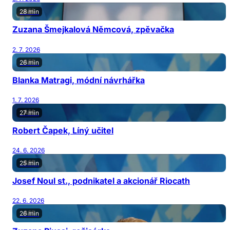
28 min
Zuzana Šmejkalová Němcová, zpěvačka
2. 7. 2026
26 min
Blanka Matragi, módní návrhářka
1. 7. 2026
27 min
Robert Čapek, Líný učitel
24. 6. 2026
25 min
Josef Noul st., podnikatel a akcionář Riocath
22. 6. 2026
26 min