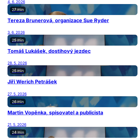
4. 6. 2026
27 min
Tereza Brunerová, organizace Sue Ryder
3. 6. 2026
25 min
Tomáš Lukášek, dostihový jezdec
28. 5. 2026
25 min
Jiří Werich Petrášek
27. 5. 2026
26 min
Martin Vopěnka, spisovatel a publicista
21. 5. 2026
24 min