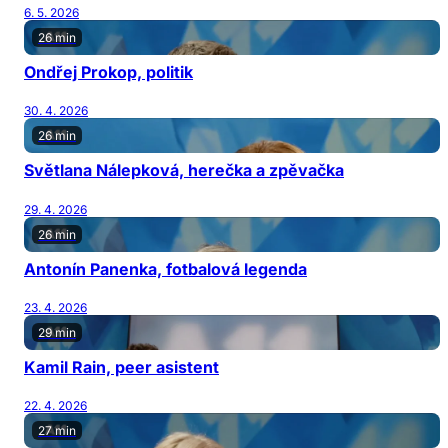
6. 5. 2026
26 min
Ondřej Prokop, politik
30. 4. 2026
26 min
Světlana Nálepková, herečka a zpěvačka
29. 4. 2026
26 min
Antonín Panenka, fotbalová legenda
23. 4. 2026
29 min
Kamil Rain, peer asistent
22. 4. 2026
27 min