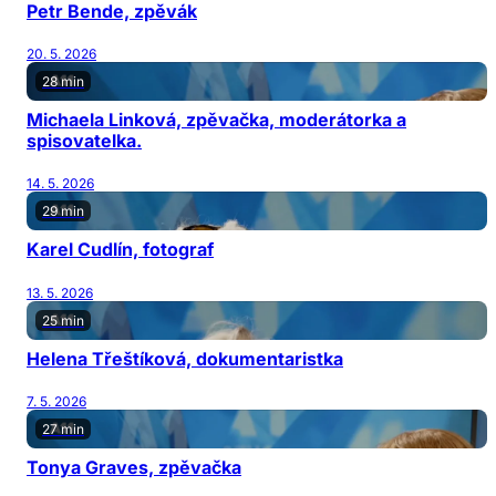
Petr Bende, zpěvák
20. 5. 2026
28 min
Michaela Linková, zpěvačka, moderátorka a
spisovatelka.
14. 5. 2026
29 min
Karel Cudlín, fotograf
13. 5. 2026
25 min
Helena Třeštíková, dokumentaristka
7. 5. 2026
27 min
Tonya Graves, zpěvačka