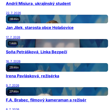
Andrii Misiura, ukrajinský student
22. 7. 2026
28 min
Jan Jílek, starosta obce Holašovice
17. 7. 2026
1 min
Soňa Petrášková, Linka Bezpečí
16. 7. 2026
25 min
Irena Pavlásková, režisérka
9. 7. 2026
27 min
F.A. Brabec, filmový kameraman a režisér
8. 7. 2026