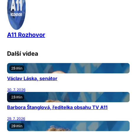
A11 Rozhovor
Další videa
25 min
Václav Láska, senátor
30. 7. 2026
23 min
Barbora Štanglová, ředitelka obsahu TV A11
29. 7. 2026
29 min