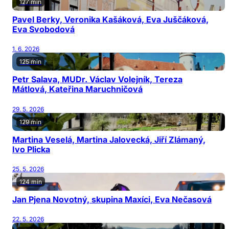
127 min
Pavel Berky, Veronika Kašáková, Eva Juščáková,
Eva Svobodová
1. 6. 2026
125 min
Petr Salava, MUDr. Václav Volejník, Tereza
Mátlová, Kateřina Maruchničová
29. 5. 2026
129 min
Martina Veselá, Martina Jalovecká, Jiří Zlámaný,
Ivo Plicka
25. 5. 2026
124 min
Jan Pjena Novotný, skupina Maxíci, Eva Nečasová
22. 5. 2026