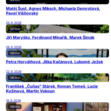
Matěj Šust, Agnes Miksch, Michaela Gemrotová,
Pavel Višňovský
29. 6. 2026
127 min
Jiří Maryško, Ferdinand Minařík, Marek Šimák
26. 6. 2026
126 min
Petra Horváthová, Jitka Kačánová, Lubomír Ježek
22. 6. 2026
130 min
František „Čuňas“ Stárek, Roman Tomeš, Lucie
Kožinová, Martin Vokoun
19. 6. 2026
128 min