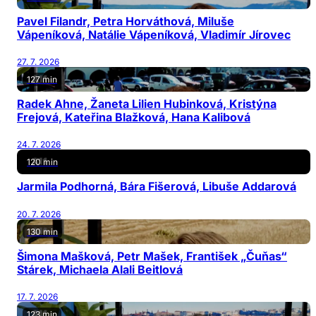
Pavel Filandr, Petra Horváthová, Miluše
Vápeníková, Natálie Vápeníková, Vladimír Jírovec
27. 7. 2026
127 min
Radek Ahne, Žaneta Lilien Hubinková, Kristýna
Frejová, Kateřina Blažková, Hana Kalibová
24. 7. 2026
120 min
Jarmila Podhorná, Bára Fišerová, Libuše Addarová
20. 7. 2026
130 min
Šimona Mašková, Petr Mašek, František „Čuňas“
Stárek, Michaela Alali Beitlová
17. 7. 2026
123 min