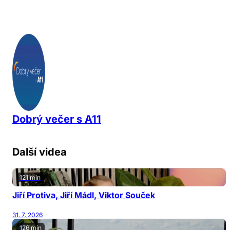
Dobrý večer s A11
Další videa
121 min
Jiří Protiva, Jiří Mádl, Viktor Souček
31. 7. 2026
126 min