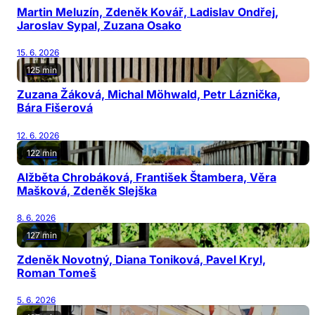
Martin Meluzín, Zdeněk Kovář, Ladislav Ondřej,
Jaroslav Sypal, Zuzana Osako
15. 6. 2026
125 min
Zuzana Žáková, Michal Möhwald, Petr Láznička,
Bára Fišerová
12. 6. 2026
122 min
Alžběta Chrobáková, František Štambera, Věra
Mašková, Zdeněk Slejška
8. 6. 2026
127 min
Zdeněk Novotný, Diana Toniková, Pavel Kryl,
Roman Tomeš
5. 6. 2026