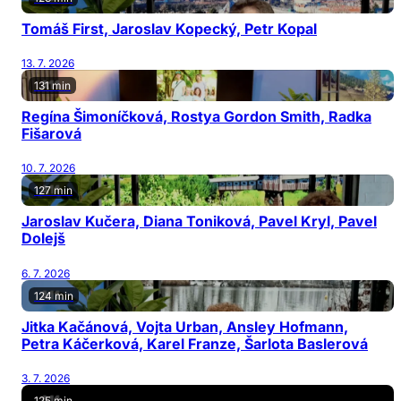
Tomáš First, Jaroslav Kopecký, Petr Kopal
13. 7. 2026
131 min
Regína Šimoníčková, Rostya Gordon Smith, Radka
Fišarová
10. 7. 2026
127 min
Jaroslav Kučera, Diana Toniková, Pavel Kryl, Pavel
Dolejš
6. 7. 2026
124 min
Jitka Kačánová, Vojta Urban, Ansley Hofmann,
Petra Káčerková, Karel Franze, Šarlota Baslerová
3. 7. 2026
125 min