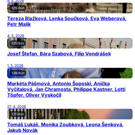
8. 5. 2026
125 min
Tereza Blažková, Lenka Součková, Eva Weberová,
Petr Malík
4. 5. 2026
121 min
Josef Štefan, Bára Szabová, Filip Vondrášek
1. 5. 2026
139 min
Markéta Pášmová, Antonio Šoposki, Anička
Vyčítalová, Jan Chramosta, Philippe Kastner, Lotti
Töpfer, Oliver Vyskočil
27. 4. 2026
121 min
Tomáš Lukáš, Monika Zoubková, Leona Šenková,
Jakub Novák