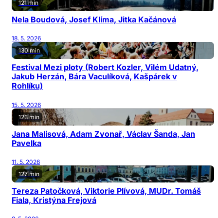
121 min
Nela Boudová, Josef Klíma, Jitka Kačánová
18. 5. 2026
130 min
Festival Mezi ploty (Robert Kozler, Vilém Udatný,
Jakub Herzán, Bára Vaculíková, Kašpárek v
Rohlíku)
15. 5. 2026
123 min
Jana Malisová, Adam Zvonař, Václav Šanda, Jan
Pavelka
11. 5. 2026
127 min
Tereza Patočková, Viktorie Plívová, MUDr. Tomáš
Fiala, Kristýna Frejová