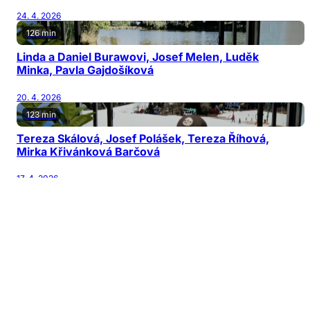
24. 4. 2026
126 min
Linda a Daniel Burawovi, Josef Melen, Luděk
Minka, Pavla Gajdošíková
20. 4. 2026
123 min
Tereza Skálová, Josef Polášek, Tereza Říhová,
Mirka Křivánková Barčová
17. 4. 2026
122 min
Jiří Patočka, Martin Karásek, Michal Horňák,
Václav Šanda
13. 4. 2026
126 min
Jana Nagyová Pulm, Adam Kubala, Vladimír