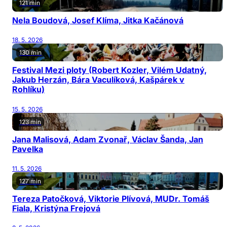
121 min
Nela Boudová, Josef Klíma, Jitka Kačánová
18. 5. 2026
130 min
Festival Mezi ploty (Robert Kozler, Vilém Udatný,
Jakub Herzán, Bára Vaculíková, Kašpárek v
Rohlíku)
15. 5. 2026
123 min
Jana Malisová, Adam Zvonař, Václav Šanda, Jan
Pavelka
11. 5. 2026
127 min
Tereza Patočková, Viktorie Plívová, MUDr. Tomáš
Fiala, Kristýna Frejová