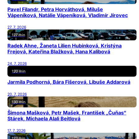
Pavel Filandr, Petra Horváthová, Miluše
Vápeníková, Natálie Vápeníková, Vladimír Jírovec
27. 7. 2026
127 min
Radek Ahne, Žaneta Lilien Hubinková, Kristýna
Frejová, Kateřina Blažková, Hana Kalibová
24. 7. 2026
120 min
Jarmila Podhorná, Bára Fišerová, Libuše Addarová
20. 7. 2026
130 min
Šimona Mašková, Petr Mašek, František „Čuňas“
Stárek, Michaela Alali Beitlová
17. 7. 2026
123 min