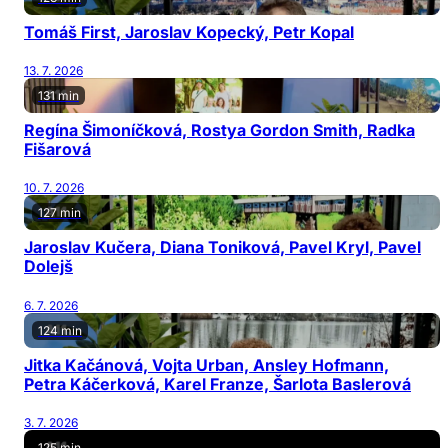
Tomáš First, Jaroslav Kopecký, Petr Kopal
13. 7. 2026
131 min
Regína Šimoníčková, Rostya Gordon Smith, Radka
Fišarová
10. 7. 2026
127 min
Jaroslav Kučera, Diana Toniková, Pavel Kryl, Pavel
Dolejš
6. 7. 2026
124 min
Jitka Kačánová, Vojta Urban, Ansley Hofmann,
Petra Káčerková, Karel Franze, Šarlota Baslerová
3. 7. 2026
125 min