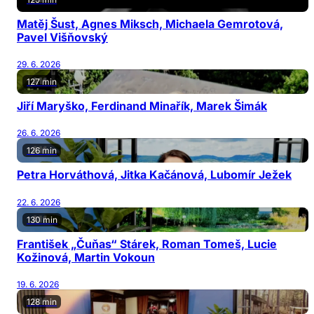
Matěj Šust, Agnes Miksch, Michaela Gemrotová,
Pavel Višňovský
29. 6. 2026
127 min
Jiří Maryško, Ferdinand Minařík, Marek Šimák
26. 6. 2026
126 min
Petra Horváthová, Jitka Kačánová, Lubomír Ježek
22. 6. 2026
130 min
František „Čuňas“ Stárek, Roman Tomeš, Lucie
Kožinová, Martin Vokoun
19. 6. 2026
128 min