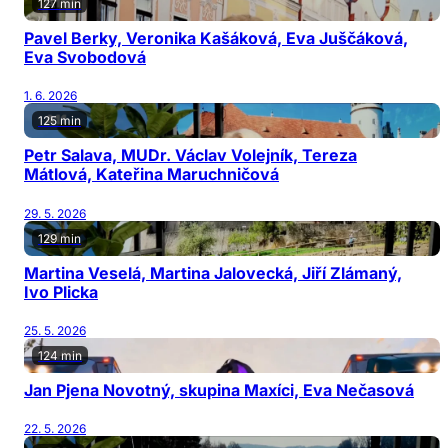
127 min
Pavel Berky, Veronika Kašáková, Eva Juščáková,
Eva Svobodová
1. 6. 2026
125 min
Petr Salava, MUDr. Václav Volejník, Tereza
Mátlová, Kateřina Maruchničová
29. 5. 2026
129 min
Martina Veselá, Martina Jalovecká, Jiří Zlámaný,
Ivo Plicka
25. 5. 2026
124 min
Jan Pjena Novotný, skupina Maxíci, Eva Nečasová
22. 5. 2026