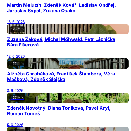
Martin Meluzín, Zdeněk Kovář, Ladislav Ondřej,
Jaroslav Sypal, Zuzana Osako
15. 6. 2026
125 min
Zuzana Žáková, Michal Möhwald, Petr Láznička,
Bára Fišerová
12. 6. 2026
122 min
Alžběta Chrobáková, František Štambera, Věra
Mašková, Zdeněk Slejška
8. 6. 2026
127 min
Zdeněk Novotný, Diana Toniková, Pavel Kryl,
Roman Tomeš
5. 6. 2026