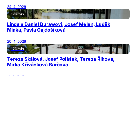
24. 4. 2026
126 min
Linda a Daniel Burawovi, Josef Melen, Luděk
Minka, Pavla Gajdošíková
20. 4. 2026
123 min
Tereza Skálová, Josef Polášek, Tereza Říhová,
Mirka Křivánková Barčová
17. 4. 2026
122 min
Jiří Patočka, Martin Karásek, Michal Horňák,
Václav Šanda
13. 4. 2026
126 min
Jana Nagyová Pulm, Adam Kubala, Vladimír