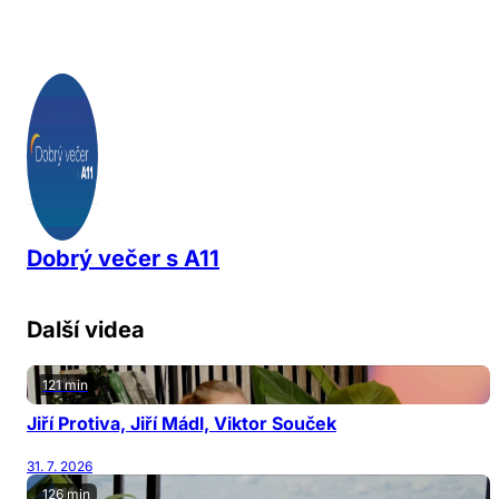
Dobrý večer s A11
Další videa
121 min
Jiří Protiva, Jiří Mádl, Viktor Souček
31. 7. 2026
126 min