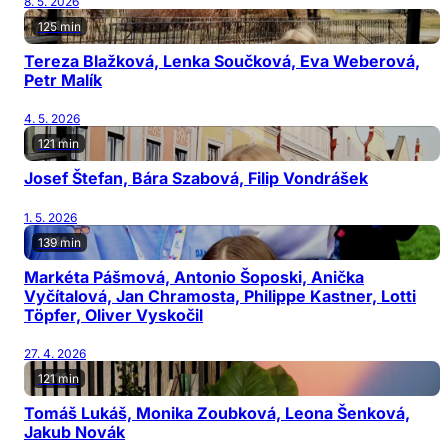
8. 5. 2026
125 min
Tereza Blažková, Lenka Součková, Eva Weberová,
Petr Malík
4. 5. 2026
121 min
Josef Štefan, Bára Szabová, Filip Vondrášek
1. 5. 2026
139 min
Markéta Pášmová, Antonio Šoposki, Anička
Vyčítalová, Jan Chramosta, Philippe Kastner, Lotti
Töpfer, Oliver Vyskočil
27. 4. 2026
121 min
Tomáš Lukáš, Monika Zoubková, Leona Šenková,
Jakub Novák