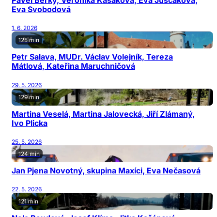
Pavel Berky, Veronika Kašáková, Eva Juščáková,
Eva Svobodová
1. 6. 2026
125 min
Petr Salava, MUDr. Václav Volejník, Tereza
Mátlová, Kateřina Maruchničová
29. 5. 2026
129 min
Martina Veselá, Martina Jalovecká, Jiří Zlámaný,
Ivo Plicka
25. 5. 2026
124 min
Jan Pjena Novotný, skupina Maxíci, Eva Nečasová
22. 5. 2026
121 min