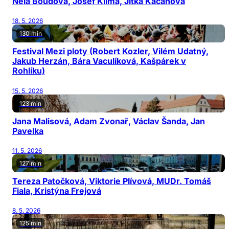
Nela Boudová, Josef Klíma, Jitka Kačánová
18. 5. 2026
130 min
Festival Mezi ploty (Robert Kozler, Vilém Udatný,
Jakub Herzán, Bára Vaculíková, Kašpárek v
Rohlíku)
15. 5. 2026
123 min
Jana Malisová, Adam Zvonař, Václav Šanda, Jan
Pavelka
11. 5. 2026
127 min
Tereza Patočková, Viktorie Plívová, MUDr. Tomáš
Fiala, Kristýna Frejová
8. 5. 2026
125 min