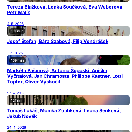
Tereza Blažková, Lenka Součková, Eva Weberová,
Petr Malík
4. 5. 2026
121 min
Josef Štefan, Bára Szabová, Filip Vondrášek
1. 5. 2026
139 min
Markéta Pášmová, Antonio Šoposki, Anička
Vyčítalová, Jan Chramosta, Philippe Kastner, Lotti
Töpfer, Oliver Vyskočil
27. 4. 2026
121 min
Tomáš Lukáš, Monika Zoubková, Leona Šenková,
Jakub Novák
24. 4. 2026