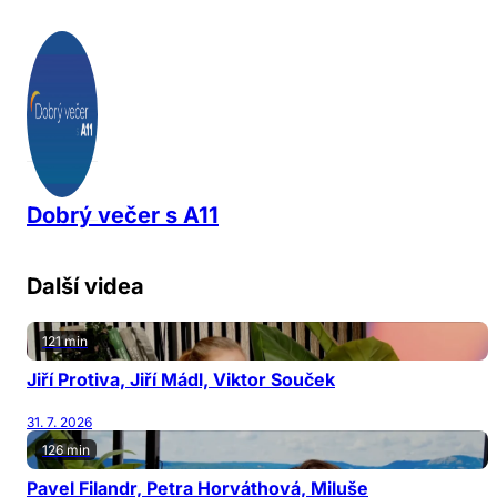
Dobrý večer s A11
Další videa
121 min
Jiří Protiva, Jiří Mádl, Viktor Souček
31. 7. 2026
126 min
Pavel Filandr, Petra Horváthová, Miluše