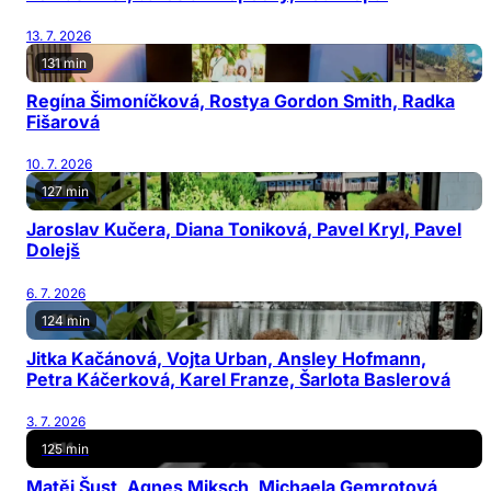
13. 7. 2026
131 min
Regína Šimoníčková, Rostya Gordon Smith, Radka
Fišarová
10. 7. 2026
127 min
Jaroslav Kučera, Diana Toniková, Pavel Kryl, Pavel
Dolejš
6. 7. 2026
124 min
Jitka Kačánová, Vojta Urban, Ansley Hofmann,
Petra Káčerková, Karel Franze, Šarlota Baslerová
3. 7. 2026
125 min
Matěj Šust, Agnes Miksch, Michaela Gemrotová,