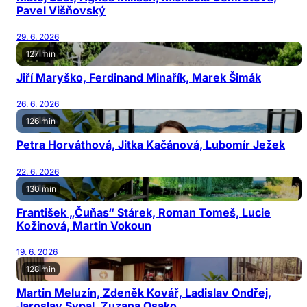
Pavel Višňovský
29. 6. 2026
127 min
Jiří Maryško, Ferdinand Minařík, Marek Šimák
26. 6. 2026
126 min
Petra Horváthová, Jitka Kačánová, Lubomír Ježek
22. 6. 2026
130 min
František „Čuňas“ Stárek, Roman Tomeš, Lucie
Kožinová, Martin Vokoun
19. 6. 2026
128 min
Martin Meluzín, Zdeněk Kovář, Ladislav Ondřej,
Jaroslav Sypal, Zuzana Osako