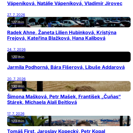
Vápeníková, Natálie Vápeníková, Vladimír Jírovec
27. 7. 2026
127 min
Radek Ahne, Žaneta Lilien Hubinková, Kristýna
Frejová, Kateřina Blažková, Hana Kalibová
24. 7. 2026
120 min
Jarmila Podhorná, Bára Fišerová, Libuše Addarová
20. 7. 2026
130 min
Šimona Mašková, Petr Mašek, František „Čuňas“
Stárek, Michaela Alali Beitlová
17. 7. 2026
123 min
Tomáš First, Jaroslav Kopecký, Petr Kopal