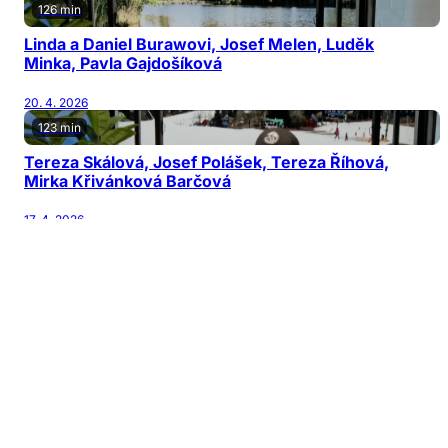
126 min
Linda a Daniel Burawovi, Josef Melen, Luděk
Minka, Pavla Gajdošíková
20. 4. 2026
123 min
Tereza Skálová, Josef Polášek, Tereza Říhová,
Mirka Křivánková Barčová
17. 4. 2026
122 min
Jiří Patočka, Martin Karásek, Michal Horňák,
Václav Šanda
13. 4. 2026
126 min
Jana Nagyová Pulm, Adam Kubala, Vladimír
Mikulka