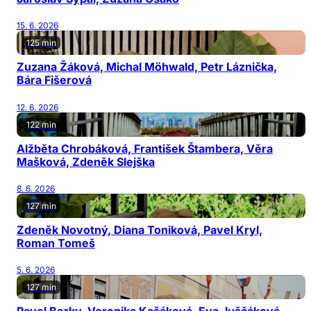
15. 6. 2026
125 min
Zuzana Žáková, Michal Möhwald, Petr Láznička,
Bára Fišerová
12. 6. 2026
122 min
Alžběta Chrobáková, František Štambera, Věra
Mašková, Zdeněk Slejška
8. 6. 2026
127 min
Zdeněk Novotný, Diana Toniková, Pavel Kryl,
Roman Tomeš
5. 6. 2026
127 min